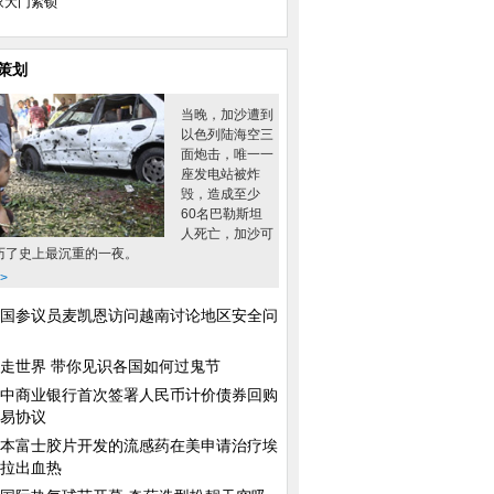
家大门紧锁
策划
当晚，加沙遭到
以色列陆海空三
面炮击，唯一一
座发电站被炸
毁，造成至少
60名巴勒斯坦
人死亡，加沙可
历了史上最沉重的一夜。
>
国参议员麦凯恩访问越南讨论地区安全问
走世界 带你见识各国如何过鬼节
中商业银行首次签署人民币计价债券回购
易协议
本富士胶片开发的流感药在美申请治疗埃
拉出血热