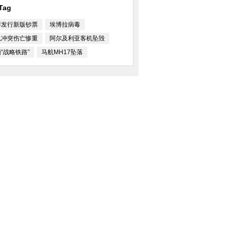
Tag
鲜发行新版钞票
埃博拉病毒
以冲突伤亡惨重
阿尔及利亚客机坠毁
“战略铁路”
马航MH17坠落