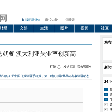
移动新媒体
中国搜索
财经
文娱
生活
图片
视频
社区
精彩
枪就餐 澳大利亚失业率创新高
打印
发送
我来说两句
新闻
，即可免费订阅30天中国日报双语手机报，第一时间获取世界杯赛事双语动态。
24