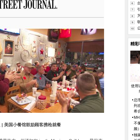
精彩
使用
总
列
希
M
不
 | 美国小餐馆鼓励顾客携枪就餐
频
独