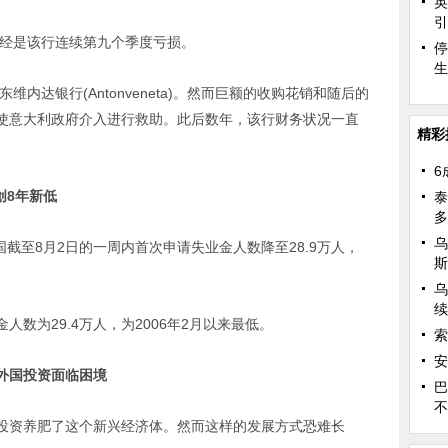
英
引
经是该行连续第九个季度亏损。
停
生
内达银行(Antonveneta)。然而巨额的收购花销和随后的
使意大利政府介入进行救助。此后数年，该行财务状况一直
精彩
6
创8年新低
泰
多
乌
截至8月2日的一周内首次申请失业金人数降至28.9万人，
斯
乌
续
为29.4万人，为2006年2月以来最低。
索
安
赖外国投资面临困境
巴
不
资养肥了这个新兴经济体。然而这样的发展方式恐难长