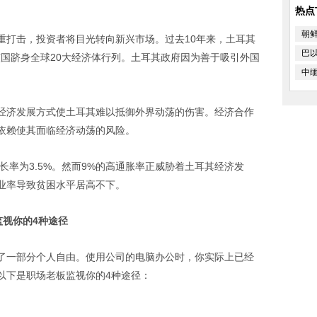
。
热点
朝
打击，投资者将目光转向新兴市场。过去10年来，土耳其
巴
使该国跻身全球20大经济体行列。土耳其政府因为善于吸引外国
中缅
济发展方式使土耳其难以抵御外界动荡的伤害。经济合作
依赖使其面临经济动荡的风险。
率为3.5%。然而9%的高通胀率正威胁着土耳其经济发
业率导致贫困水平居高不下。
场老板监视你的4种途径
一部分个人自由。使用公司的电脑办公时，你实际上已经
以下是职场老板监视你的4种途径：