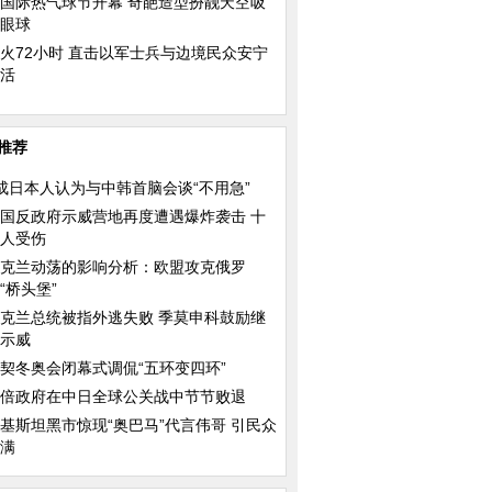
国际热气球节开幕 奇葩造型扮靓天空吸
眼球
火72小时 直击以军士兵与边境民众安宁
活
推荐
成日本人认为与中韩首脑会谈“不用急”
国反政府示威营地再度遭遇爆炸袭击 十
人受伤
克兰动荡的影响分析：欧盟攻克俄罗
“桥头堡”
克兰总统被指外逃失败 季莫申科鼓励继
示威
契冬奥会闭幕式调侃“五环变四环”
倍政府在中日全球公关战中节节败退
基斯坦黑市惊现“奥巴马”代言伟哥 引民众
满