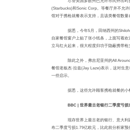
尽管美国多数州已允许市民外出时携带枪支，但诸
(Starbucks)和Sonic Corp。
馆对于携枪就餐表示支持，且该类餐馆数量
据悉，今年5月，田纳西州的Shiloh Bre
自家餐馆窗户上贴了张小纸条，上面写着欢
立马红火起来，很大程度归功于隐蔽携带枪
除此之外，弗吉尼亚州的All Around 
餐馆老板杰·拉兹(Jay Laze)表示，
一些启示。
据悉，这些允许顾客携枪就餐的小餐
BBC | 世界最古老银行二季度亏损
现存世界上最古老的银行、意大利西雅那银行(Ban
布二季度亏损1.79亿欧元，比此前分析家