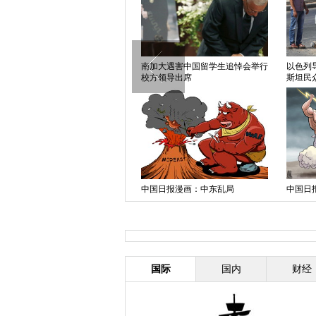
中国日报漫画：灾难
南加大遇害中国留学生追悼会举行
以色列
校方领导出席
斯坦民
加沙联合国学校遭以空袭至少10
中国日报漫画：中东乱局
中国日
死30伤
国际
国内
财经