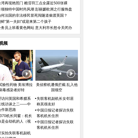
台湾再现艳照门 赖滢羽三点全露近500张裸
引领独特中国时尚风潮 彭丽媛欧洲之行服饰盘
为何法国的非法移民冒死闯隧道偷渡英国？
朝鲜“第一夫妇”或迎来第二个孩子
公务员上班看黄色网站 意大利市长怒令关闭办
视频
试验性药物 美埃博拉
美侦察机遭俄拦截 乱入他
病毒感染者好转
国领空
理访问英国和希腊系
失联客机副机长女邻居
在线访谈之二——中
称其很友好
合作新思路
中国日报记者探访失联
H370机长同窗：机长
客机机长住所
像是会劫机的人（视
中国日报记者探访失联
）
客机机长住所
家实拍失联客机副机