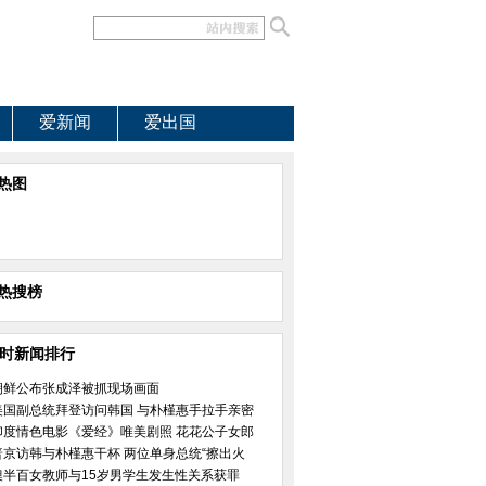
爱新闻
爱出国
热图
热搜榜
小时新闻排行
朝鲜公布张成泽被抓现场画面
美国副总统拜登访问韩国 与朴槿惠手拉手亲密
印度情色电影《爱经》唯美剧照 花花公子女郎
普京访韩与朴槿惠干杯 两位单身总统“擦出火
澳半百女教师与15岁男学生发生性关系获罪