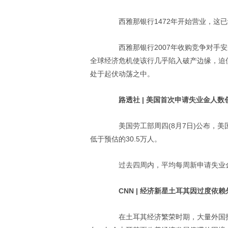
西雅那银行1472年开始营业，这已
西雅那银行2007年收购竞争对手安东维
全球经济危机使该行几乎陷入破产边缘，迫
处于起伏动荡之中。
路透社 | 美国首次申请失业金人数
美国劳工部周四(8月7日)公布，美国
低于预估的30.5万人。
过去四周内，平均每周新申请失业金人数
CNN | 经济新星土耳其因过度依
在土耳其经济繁荣时期，大量外国投