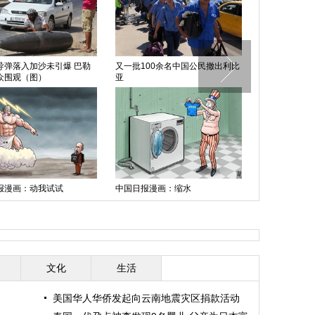
导弹落入加沙未引爆 巴勒
又一批100余名中国公民撤出利比
中国日报漫画
众围观（图）
亚
报漫画：动我试试
中国日报漫画：缩水
印度火车与校
文化
生活
美国华人华侨发起向云南地震灾区捐款活动