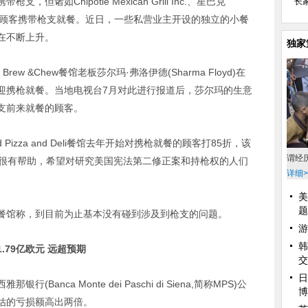
如Chipotle Mexican Grill Inc.、星巴克
长
等餐厅并不允许顾客携带枪支就餐。近日，一些私营业主开设的独立的小餐
在不断上升。
独家
w &Chew餐馆老板莎尔玛·弗洛伊德(Sharma Floyd)在
迎携枪就餐。当地电视台7月对此进行报道后，莎尔玛的生意
支前来就餐的顾客。
Pizza and Deli餐馆去年开始对携枪就餐的顾客打85折，该
谓经
这对生意很有帮助，希望对研究美国宪法第二修正案和持枪权的人们
详细>
美
题
馆称，到目前为止基本没有碰到涉及到枪支的问题。
游
韩
1.79亿欧元 远超预期
交
日
ca Monte dei Paschi di Siena,简称MPS)公
博
预估的亏损额高出两倍。