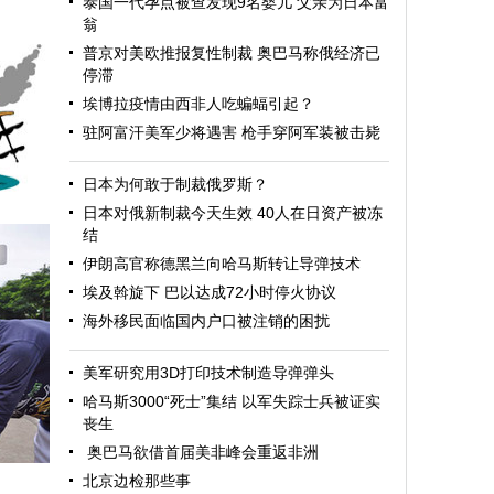
泰国一代孕点被查发现9名婴儿 父亲为日本富
翁
普京对美欧推报复性制裁 奥巴马称俄经济已
停滞
埃博拉疫情由西非人吃蝙蝠引起？
驻阿富汗美军少将遇害 枪手穿阿军装被击毙
日本为何敢于制裁俄罗斯？
日本对俄新制裁今天生效 40人在日资产被冻
结
伊朗高官称德黑兰向哈马斯转让导弹技术
埃及斡旋下 巴以达成72小时停火协议
海外移民面临国内户口被注销的困扰
美军研究用3D打印技术制造导弹弹头
哈马斯3000“死士”集结 以军失踪士兵被证实
丧生
奥巴马欲借首届美非峰会重返非洲
北京边检那些事