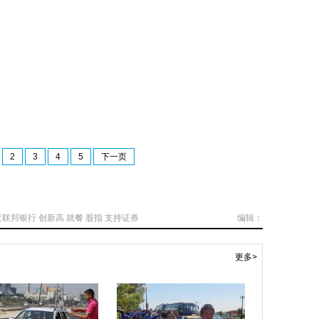
2
3
4
5
下一页
亚联邦银行
创新高
就餐
股指
支持证券
编辑：
更多>