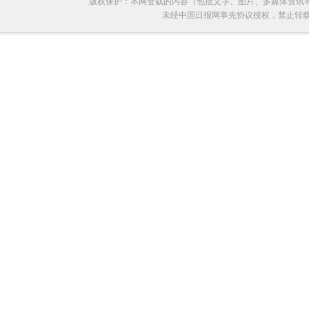
版权保护：本网登载的内容（包括文字、图片、多媒体资讯
未经中国日报网事先协议授权，禁止转载使用。给