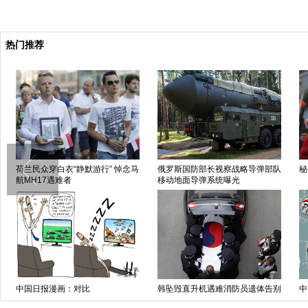
热门推荐
荷兰民众穿白衣“静默游行” 悼念马
俄罗斯国防部长视察战略导弹部队
秘
航MH17遇难者
移动地面导弹系统曝光
中国日报漫画：对比
韩坠毁直升机遇难消防员遗体告别
中
仪式举行 亲友悲痛