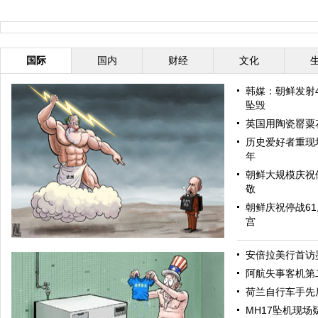
国际
国内
财经
文化
韩媒：朝鲜发射
坠毁
英国用陶瓷罂粟
历史爱好者重现
年
朝鲜大规模庆祝
敬
朝鲜庆祝停战6
宫
安倍拉美行首访
阿航失事客机第
荷兰自行车手先
MH17坠机现场