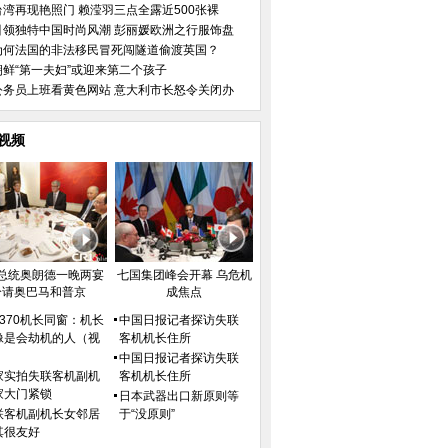
台湾再现艳照门 赖滢羽三点全露近500张裸
引领独特中国时尚风潮 彭丽媛欧洲之行服饰盘
为何法国的非法移民冒死闯隧道偷渡英国？
朝鲜“第一夫妇”或迎来第二个孩子
公务员上班看黄色网站 意大利市长怒令关闭办
视频
总统奥朗德一晚两宴
七国集团峰会开幕 乌危机
分请奥巴马和普京
成焦点
H370机长同窗：机长
中国日报记者探访失联
像是会劫机的人（视
客机机长住所
）
中国日报记者探访失联
家实拍失联客机副机
客机机长住所
家大门紧锁
日本武器出口新原则等
联客机副机长女邻居
于“没原则”
其很友好