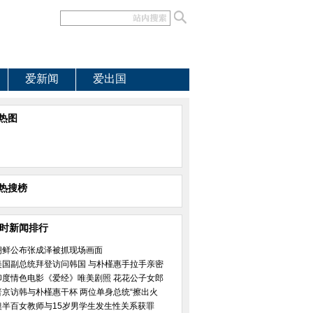
爱新闻
爱出国
热图
热搜榜
小时新闻排行
朝鲜公布张成泽被抓现场画面
美国副总统拜登访问韩国 与朴槿惠手拉手亲密
印度情色电影《爱经》唯美剧照 花花公子女郎
普京访韩与朴槿惠干杯 两位单身总统“擦出火
澳半百女教师与15岁男学生发生性关系获罪