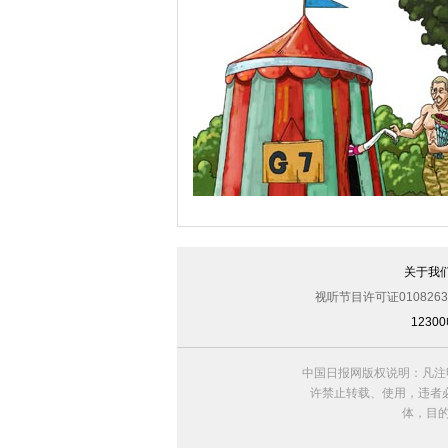
“渴望之狮”多国联合军演举行 美军秀军事
关于我
视听节目许可证0108263
123
中国日报网版权说明：凡注
欧洲国家不愿与俄罗斯闹僵
许禁止转载、使用，违者必
体，目