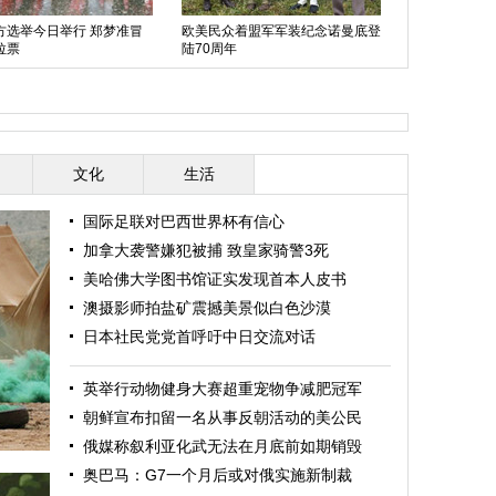
方选举今日举行 郑梦准冒
欧美民众着盟军军装纪念诺曼底登
拉票
陆70周年
西班牙最美王
文化
生活
国际足联对巴西世界杯有信心
加拿大袭警嫌犯被捕 致皇家骑警3死
美哈佛大学图书馆证实发现首本人皮书
澳摄影师拍盐矿震撼美景似白色沙漠
日本社民党党首呼吁中日交流对话
英举行动物健身大赛超重宠物争减肥冠军
朝鲜宣布扣留一名从事反朝活动的美公民
俄媒称叙利亚化武无法在月底前如期销毁
奥巴马：G7一个月后或对俄实施新制裁