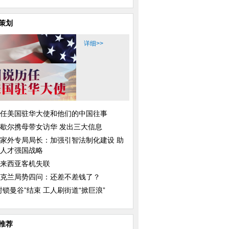
策划
详细>>
任美国驻华大使和他们的中国往事
歇尔携母带女访华 发出三大信息
家外专局局长：加强引智法制化建设 助
人才强国战略
来西亚客机失联
克兰局势四问：还差不差钱了？
封锁曼谷”结束 工人刷街道“掀巨浪”
推荐