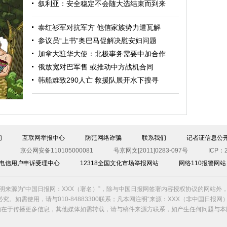
叙利亚：安全稳定不会随大选结束而到来
泰红衫军对抗军方 他信家族势力遭瓦解
参议员“上书”奥巴马促解决慰安妇问题
加拿大驻华大使：北极事务需要中加合作
俄放宽对巴军售 或推动中方战机合同
力量
韩船难致290人亡 救援队展开水下搜寻
们
互联网举报中心
防范网络诈骗
联系我们
记者证信息公
京公网安备110105000081
号京网文[2011]0283-097号
ICP：2
00电信用户申诉受理中心
12318全国文化市场举报网站
网络110报警网站
明来源为“中国日报网：XXX（署名）”，除与中国日报网签署内容授权协议的网站外
究。如需使用，请与010-84883300联系；凡本网注明“来源：XXX（非中国日报网
的在于传播更多信息，其他媒体如需转载，请与稿件来源方联系，如产生任何问题与本