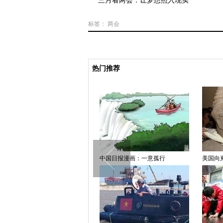
三月看两会：让梦想照入现实
标签：
两会
热门推荐
英女子“害羞成疾” 催眠康复后成内
中国日报漫画：一意孤行
美国向
衣模特