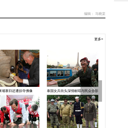
编辑： 马晓棠
更多>
柬埔寨归还遭掠夺佛像
泰国女兵街头深情献唱与民众合影
摄影师微距揭
生物（组图）