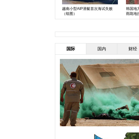
越南小型AIP潜艇首次海试失败
韩国地
金正恩携妻视察果树农场 李雪主
（组图）
雨跪地
黑色裙装端庄大方
国际
国内
财经