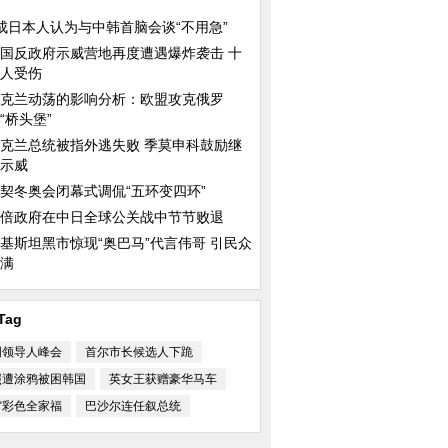
成日本人认为与中韩首脑会谈“不用急”
国反政府示威营地再度遭遇爆炸袭击 十
人受伤
克兰动荡的影响分析：欧盟攻克俄罗
“桥头堡”
克兰总统被指外逃失败 季莫申科鼓励继
示威
契冬奥会闭幕式调侃“五环变四环”
倍政府在中日全球公关战中节节败退
基斯坦黑市惊现“奥巴马”代言伟哥 引民众
满
Tag
国领导人峰会
首尔市长候选人下跪
照遭涂鸦被困韩国
英女王获赠豪华马车
宙彩色全家福
巴沙尔连任叙总统