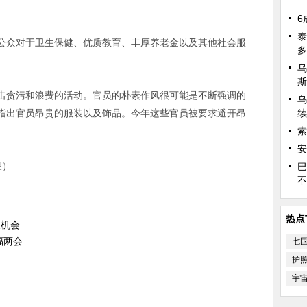
。
6
泰
公众对于卫生保健、优质教育、丰厚养老金以及其他社会服
多
乌
斯
击贪污和浪费的活动。官员的朴素作风很可能是不断强调的
乌
指出官员昂贵的服装以及饰品。今年这些官员被要求避开昂
续
索
安
泉）
巴
不
热点
展机会
福两会
七
护
宇