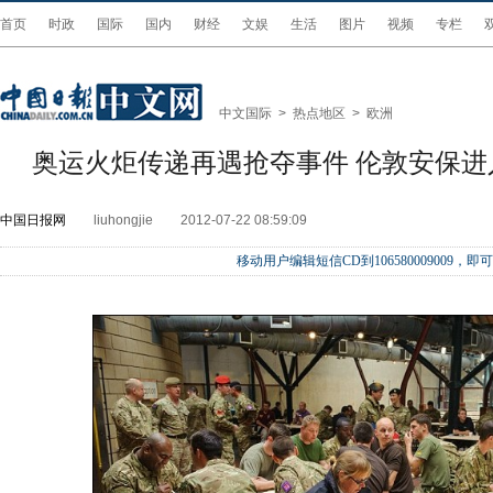
首页
时政
国际
国内
财经
文娱
生活
图片
视频
专栏
中文国际
>
热点地区
>
欧洲
奥运火炬传递再遇抢夺事件 伦敦安保
中国日报网
liuhongjie
2012-07-22 08:59:09
移动用户编辑短信CD到106580009009