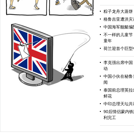
粽子龙舟大蒸饼
格鲁吉亚遭洪灾
中国海军舰艇编
不一样的儿童节
童年
荷兰迎首个巨型
李克强出席中国
动
众怒
中国小伙在秘鲁当
闻
泰国前总理英拉
鲜花
中印总理天坛共
90后情侣蒙内
利完工