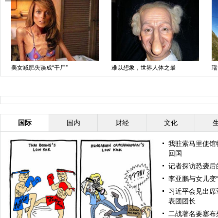
美女减肥失误成“干尸”
难以想象，世界人体之最
瑞
肾
国际
国内
财经
文化
我驻索马里使馆
回国
记者探访恐袭后
李亚鹏与女儿变“
习近平会见出席
表团团长
二战著名要塞布列