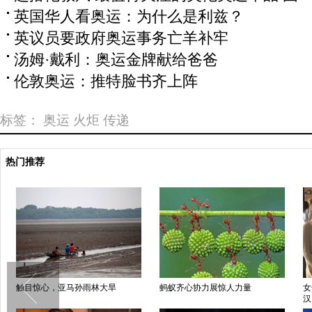
英国华人看奥运：为什么是利兹？
英议员要政府奥运事务亡羊补牢
汤姆·戴利：奥运金牌献给爸爸
伦敦奥运：推特脸书齐上阵
标签：
奥运
火炬
传递
热门推荐
触目惊心，亚马孙雨林大旱
蚂蚁齐心协力展惊人力量
女
汉