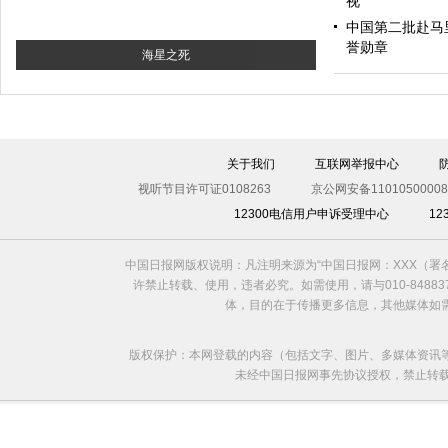
视
中国第二批赴马
誉勋章
海星之死
关于我们
互联网举报中心
视听节目许可证0108263
京公网安备11010500008
12300电信用户申诉受理中心
1
中国日报网版权说明：凡注明来源为“中国日报网：XXX（
许禁止转载、使用，违者必究。如需使用，请与010-8488
体，目的在于传播更多信息，其他媒体如
版权保护：本网登载的内容（包括文字、图片、多媒体资讯
未经中国日报网事先协议授权，禁止转载使用。给