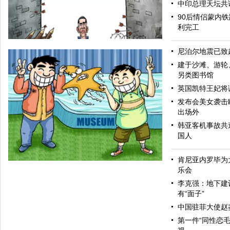
中印总理天坛共
90后情侣蒙内
利完工
尼泊尔地震已致超
建于沙滩、游轮
另类图书馆
英国凯特王妃将
发布会美女袭击
出场外
韩亚客机事故共造
国人
和为贵
肯尼亚内罗毕为
乐会
李克强：地下建
有“面子”
中国驻菲大使赵
第一件“同性恋毛