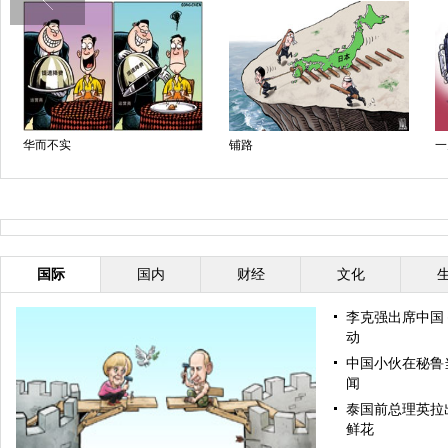
华而不实
铺路
一
国际
国内
财经
文化
李克强出席中国
动
中国小伙在秘鲁当
闻
泰国前总理英拉
鲜花