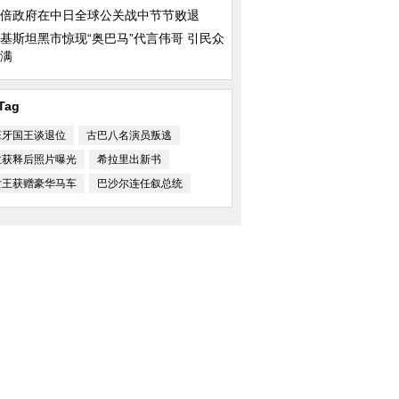
倍政府在中日全球公关战中节节败退
基斯坦黑市惊现“奥巴马”代言伟哥 引民众
满
Tag
班牙国王谈退位
古巴八名演员叛逃
拉获释后照片曝光
希拉里出新书
女王获赠豪华马车
巴沙尔连任叙总统