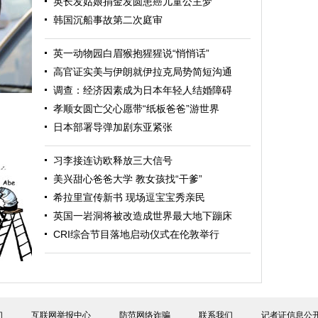
英长发姑娘捐金发圆患癌儿童公主梦
韩国沉船事故第二次庭审
英一动物园白眉猴抱猩猩说“悄悄话”
高官证实美与伊朗就伊拉克局势简短沟通
调查：经济因素成为日本年轻人结婚障碍
孝顺女圆亡父心愿带“纸板爸爸”游世界
日本部署导弹加剧东亚紧张
习李接连访欧释放三大信号
美兴甜心爸爸大学 教女孩找“干爹”
希拉里宣传新书 现场逗宝宝秀亲民
英国一岩洞将被改造成世界最大地下蹦床
CRI综合节目落地启动仪式在伦敦举行
们
互联网举报中心
防范网络诈骗
联系我们
记者证信息公