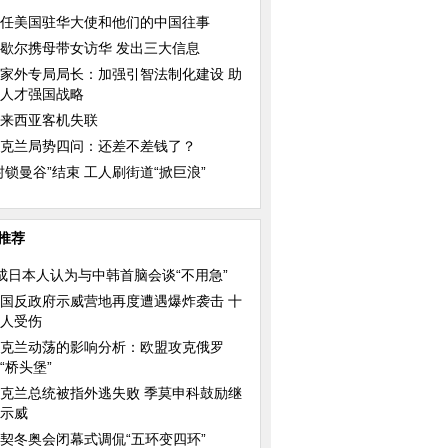
任美国驻华大使和他们的中国往事
歇尔携母带女访华 发出三大信息
家外专局局长：加强引智法制化建设 助
人才强国战略
来西亚客机失联
克兰局势四问：还差不差钱了？
封锁曼谷”结束 工人刷街道“掀巨浪”
推荐
成日本人认为与中韩首脑会谈“不用急”
国反政府示威营地再度遭遇爆炸袭击 十
人受伤
克兰动荡的影响分析：欧盟攻克俄罗
“桥头堡”
克兰总统被指外逃失败 季莫申科鼓励继
示威
契冬奥会闭幕式调侃“五环变四环”