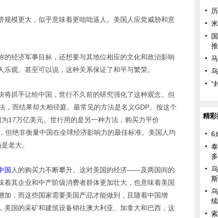
历
济规模更大，似乎意味着更咄咄逼人。美国人应觉威胁和意
米
国
推
称的经济军事目标，还想要与其地位相应的文化和政治影响
马
人乐观。甚至可以说，这种关系保证了和平与繁荣。
乌
“
快将拱手让给中国，世行不久前的研究强化了这种观念。但
法，而结果却大相径庭。最常见的方法是名义GDP。按这个
精彩
美国为17万亿美元。世行用的是另一种方法，购买力平价
标，但绝非衡量中国在全球经济影响力的最佳标准。美国人均
6
仍是老大。
泰
多
乌
中国
人的购买力不断攀升。这对美国的经济——及两国间的
斯
味着其企业和中产阶级消费者群体更加壮大，也意味着美国
乌
增加，而这些国家需要美国产品才能做到，且随着中国增
续
，美国的采矿和建筑设备销往澳大利亚、加拿大和巴西，这
索