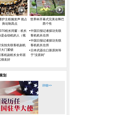
维护主权频发声 抢占
世界杯开幕式完美诠释巴
舆论制高点
西个性
H370机长同窗：机长
中国日报记者探访失联
像是会劫机的人（视
客机机长住所
）
中国日报记者探访失联
家实拍失联客机副机
客机机长住所
家大门紧锁
日本武器出口新原则等
联客机副机长女邻居
于“没原则”
其很友好
策划
详细>>