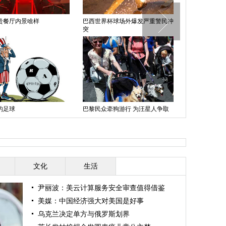
贵餐厅内景啥样
巴西世界杯球场外爆发严重警民冲
德国引爆二战美
突
疏散场面震撼
的足球
巴黎民众牵狗游行 为汪星人争取
德国球迷搬沙发
权利
战“客厅”看世
文化
生活
尹丽波：美云计算服务安全审查值得借鉴
美媒：中国经济强大对美国是好事
乌克兰决定单方与俄罗斯划界