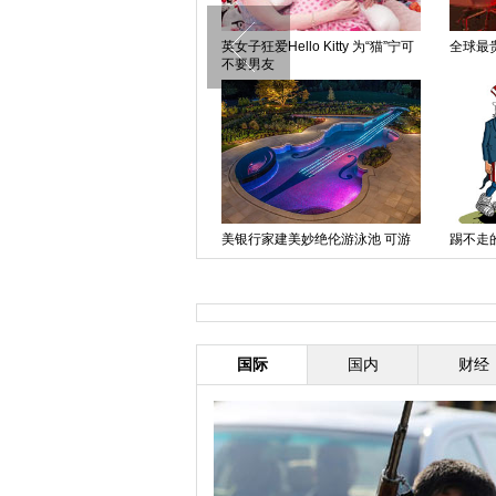
英女子狂爱Hello Kitty 为“猫”宁可
全球最
不要男友
美银行家建美妙绝伦游泳池 可游
踢不走
泳、泛舟
国际
国内
财经