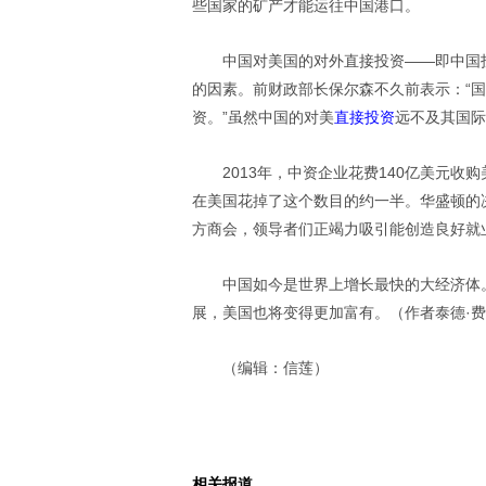
些国家的矿产才能运往中国港口。
中国对美国的对外直接投资——即中国
的因素。前财政部长保尔森不久前表示：“
资。”虽然中国的对美
直接投资
远不及其国际
2013年，中资企业花费140亿美元收
在美国花掉了这个数目的约一半。华盛顿的
方商会，领导者们正竭力吸引能创造良好就
中国如今是世界上增长最快的大经济体
展，美国也将变得更加富有。（作者泰德·
（编辑：信莲）
相关报道