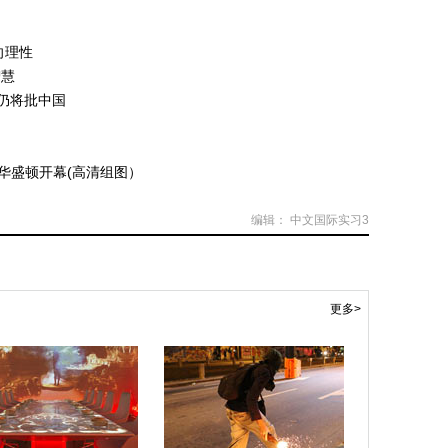
向理性
智慧
仍将批中国
华盛顿开幕(高清组图）
编辑： 中文国际实习3
更多>