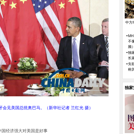
中方
M
不
频
独
长
失
称
独家
海牙会见美国总统奥巴马。（新华社记者 兰红光 摄）
中国经济强大对美国是好事