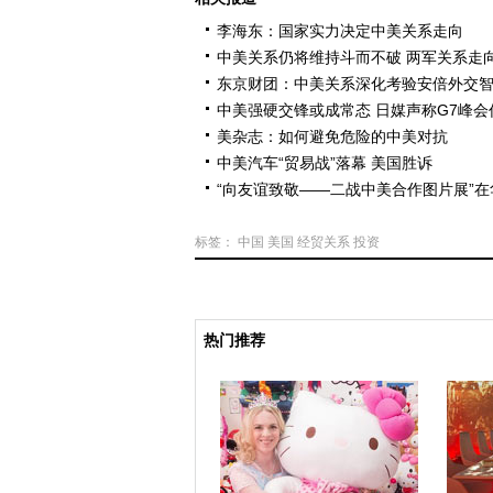
李海东：国家实力决定中美关系走向
中美关系仍将维持斗而不破 两军关系走
东京财团：中美关系深化考验安倍外交
中美强硬交锋或成常态 日媒声称G7峰会
美杂志：如何避免危险的中美对抗
中美汽车“贸易战”落幕 美国胜诉
“向友谊致敬——二战中美合作图片展”在
标签：
中国
美国
经贸关系
投资
热门推荐