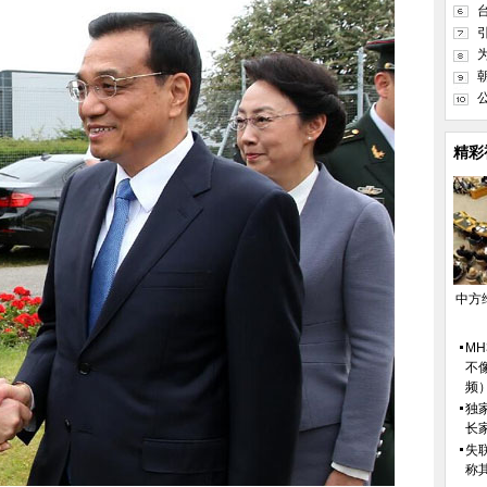
精彩
中方
M
不
频
独
长
失
称