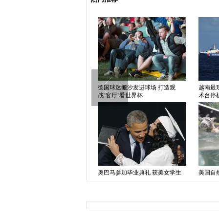
巴西世界杯球场外爆发严重警民冲
德国球迷搬沙发进球场 打造观
越南最
突
战“客厅”看世界杯
术台停
东京玩具展开幕 犬型机器人卡通
奥巴马参加毕业典礼 获美女学生
美国自
汽车抢眼
热情拥抱
同游泳