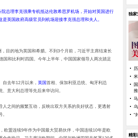
国务院总理李克强乘专机抵达伦敦希思罗机场，开始对英国进行
独家
这是英国政府高级官员到机场迎接李克强总理和夫人。
洲，目的地为英国和希腊。不到3个月前，习近平主席结束长
、德国和比利时四国。今年上半年，中国国家领导人两次踏足
历
米
。自去年12月以来，
英国
首相、保加利亚总统、匈牙利总
国
统、意大利总理等先后来华访问。
推
马
导人之间的频繁互动，反映出双方关系的良好状态，更透射
乌
号。
“
年，欧盟连续9年作为中国最大贸易伙伴，中国连续10年是欧
精彩