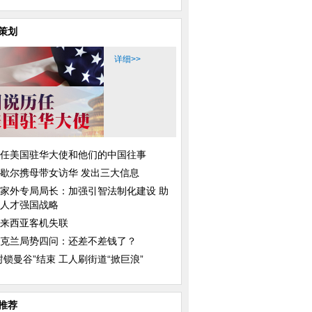
策划
详细>>
任美国驻华大使和他们的中国往事
歇尔携母带女访华 发出三大信息
家外专局局长：加强引智法制化建设 助
人才强国战略
来西亚客机失联
克兰局势四问：还差不差钱了？
封锁曼谷”结束 工人刷街道“掀巨浪”
推荐