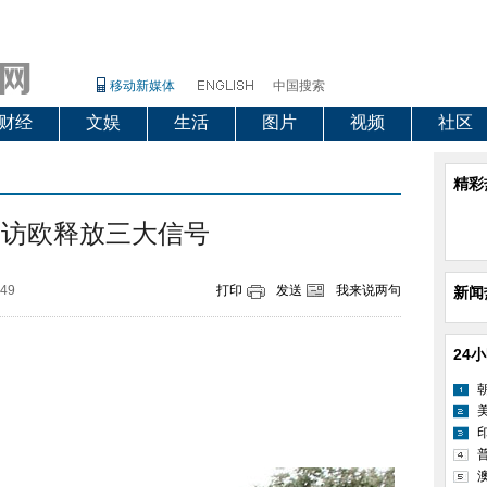
移动新媒体
中国搜索
财经
文娱
生活
图片
视频
社区
精彩
连访欧释放三大信号
:49
打印
发送
我来说两句
新闻
24