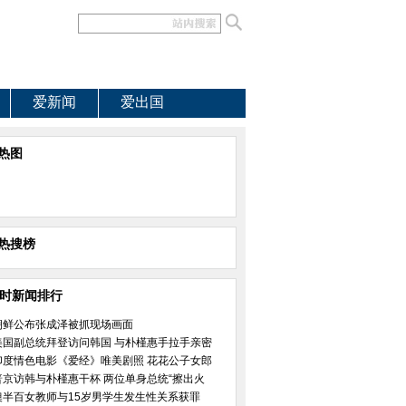
爱新闻
爱出国
热图
热搜榜
小时新闻排行
朝鲜公布张成泽被抓现场画面
美国副总统拜登访问韩国 与朴槿惠手拉手亲密
印度情色电影《爱经》唯美剧照 花花公子女郎
普京访韩与朴槿惠干杯 两位单身总统“擦出火
澳半百女教师与15岁男学生发生性关系获罪