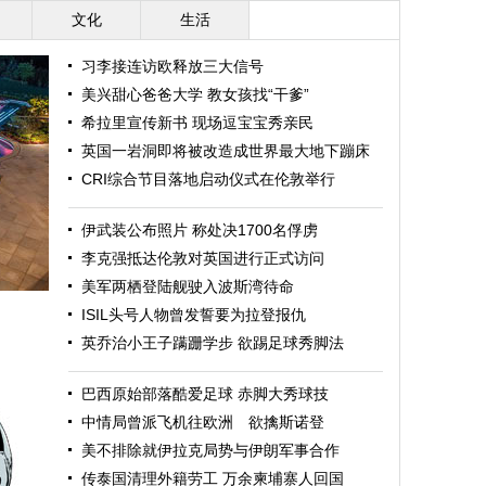
文化
生活
习李接连访欧释放三大信号
美兴甜心爸爸大学 教女孩找“干爹”
希拉里宣传新书 现场逗宝宝秀亲民
英国一岩洞即将被改造成世界最大地下蹦床
CRI综合节目落地启动仪式在伦敦举行
伊武装公布照片 称处决1700名俘虏
李克强抵达伦敦对英国进行正式访问
美军两栖登陆舰驶入波斯湾待命
ISIL头号人物曾发誓要为拉登报仇
英乔治小王子蹒跚学步 欲踢足球秀脚法
巴西原始部落酷爱足球 赤脚大秀球技
中情局曾派飞机往欧洲 欲擒斯诺登
美不排除就伊拉克局势与伊朗军事合作
传泰国清理外籍劳工 万余柬埔寨人回国