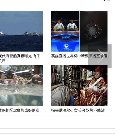
现代海警船真容曝光 有手
英媒直播世界杯中断致演播室被砸
中国日报漫画
机坪
然保护区虎狮熊成好朋友
揭秘尼泊尔少女活佛 双脚不能沾
里夫林当选以
共戏水
地