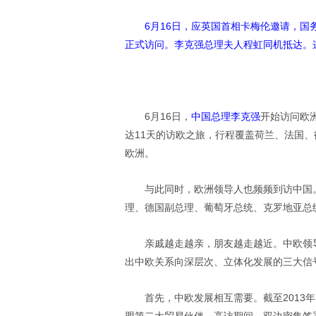
6月16日，应英国首相卡梅伦邀请，
正式访问。李克强总理夫人程虹同机抵达。
6月16日，
中国总理李克强
开始访问欧
达11天的访欧之旅，行程覆盖荷兰、法国
欧洲。
与此同时，欧洲领导人也频频到访中国
理、德国副总理、葡萄牙总统、克罗地亚总
亲戚越走越亲，朋友越走越近。中欧领
出中欧关系向深层次、立体化发展的三大信
首先，中欧发展相互需要。截至2013