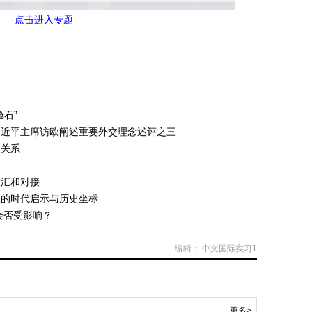
点击进入专题
石”
—习近平主席访欧阐述重要外交理念述评之三
欧关系
交汇和对接
欧的时代启示与历史坐标
会否受影响？
编辑： 中文国际实习1
更多>