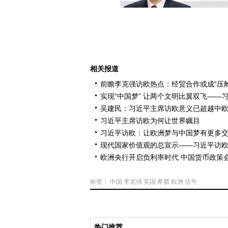
相关报道
前瞻李克强访欧热点：经贸合作或成“压舱
实现“中国梦” 让两个文明比翼双飞—
吴建民：习近平主席访欧意义已超越中
习近平主席访欧为何让世界瞩目
习近平访欧：让欧洲梦与中国梦有更多
现代国家价值观的总宣示——习近平访
欧洲央行开启负利率时代 中国货币政策
标签：
中国
李克强
英国
希腊
欧洲
信号
热门推荐