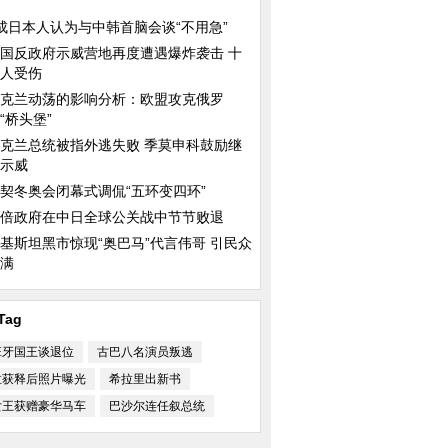
成日本人认为与中韩首脑会谈“不用急”
国反政府示威营地再度遭遇爆炸袭击 十
人受伤
克兰动荡的影响分析：欧盟攻克俄罗
“桥头堡”
克兰总统被指外逃失败 季莫申科鼓励继
示威
契冬奥会闭幕式调侃“五环变四环”
倍政府在中日全球公关战中节节败退
基斯坦黑市惊现“奥巴马”代言伟哥 引民众
满
Tag
班牙国王谈退位
古巴八名演员叛逃
拉获释后照片曝光
希拉里出新书
女王获赠豪华马车
巴沙尔连任叙总统