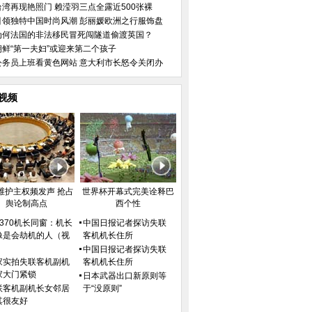
台湾再现艳照门 赖滢羽三点全露近500张裸
引领独特中国时尚风潮 彭丽媛欧洲之行服饰盘
为何法国的非法移民冒死闯隧道偷渡英国？
朝鲜“第一夫妇”或迎来第二个孩子
公务员上班看黄色网站 意大利市长怒令关闭办
视频
维护主权频发声 抢占
世界杯开幕式完美诠释巴
舆论制高点
西个性
H370机长同窗：机长
中国日报记者探访失联
像是会劫机的人（视
客机机长住所
）
中国日报记者探访失联
家实拍失联客机副机
客机机长住所
家大门紧锁
日本武器出口新原则等
联客机副机长女邻居
于“没原则”
其很友好