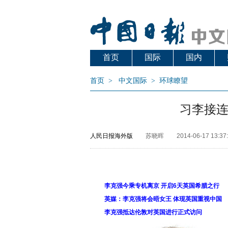
首页
国际
国内
首页
>
中文国际
>
环球瞭望
习李接
人民日报海外版
苏晓晖
2014-06-17 13:37
李克强今乘专机离京 开启6天英国希腊之行
英媒：李克强将会晤女王 体现英国重视中国
李克强抵达伦敦对英国进行正式访问