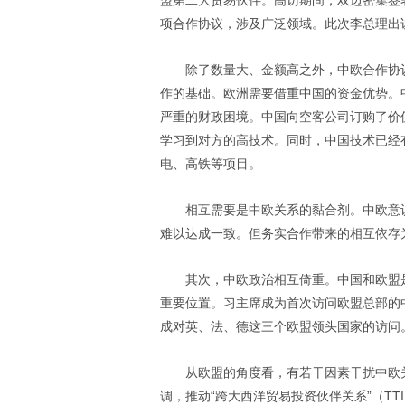
盟第二大贸易伙伴。高访期间，双边密集签
项合作协议，涉及广泛领域。此次李总理出
除了数量大、金额高之外，中欧合作协
作的基础。欧洲需要借重中国的资金优势。
严重的财政困境。中国向空客公司订购了价值
学习到对方的高技术。同时，中国技术已经
电、高铁等项目。
相互需要是中欧关系的黏合剂。中欧意
难以达成一致。但务实合作带来的相互依存
其次，中欧政治相互倚重。中国和欧盟
重要位置。习主席成为首次访问欧盟总部的
成对英、法、德这三个欧盟领头国家的访问
从欧盟的角度看，有若干因素干扰中欧
调，推动“跨大西洋贸易投资伙伴关系”（T