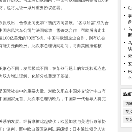
署合作协议。习主席访欧期间，中国与欧洲四国共签署120多
访，也将见证一系列重要协议签署。
6
泰
多
议反映出，合作正向更加平衡的方向发展。“各取所需”成为合
乌
中国东风汽车公司与法国标致—雪铁龙合作，帮助后者走出
斯
100亿美元的70架飞机。中国与欧洲企业合作，则有机会
乌
有能力走向欧洲。此次李总理访问期间，将向英国推销核
续
索
安
识形态不同，发展模式不同，在某些问题上的立场和观点也
巴
为双方增进理解、化解分歧奠定了基础。
不
是国际社会中的重要力量。对欧关系在中国外交设计中占有
热点
中国国家元首。此次李总理访欧后，中国新一代领导人将完
西
。
英
英
关系的发展。经贸摩擦此起彼伏；欧盟加紧与美进行政策协
TIP）谈判，而中欧自贸区谈判进展缓慢；日本通过领导人访