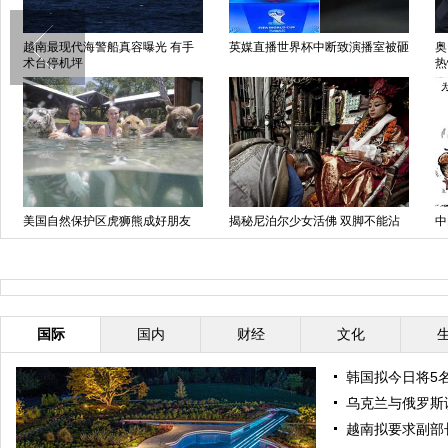
越南最现代海警船真容曝光 有手
英媒直播世界杯中断致演播室被砸
奥
术台停机坪
热
美国自然保护区虎狮熊成好朋友
揭秘尼泊尔少女活佛 双脚不能沾
中
同游泳共戏水
地
国际
国内
财经
文化
韩国拟今日将5
乌克兰与俄罗斯
越南拟要求副部