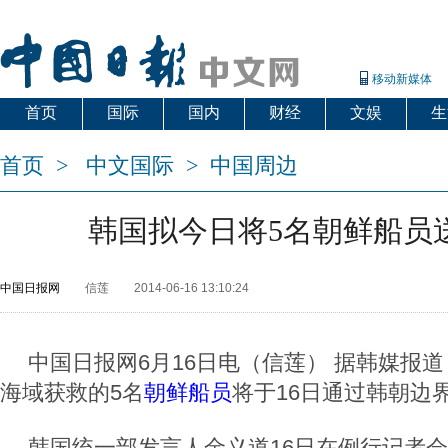
移动新媒体
首页
国际
国内
财经
文娱
生
首页
>
中文国际
>
中国周边
韩国拟今日将5名朝鲜船员
中国日报网
信莲
2014-06-16 13:10:24
中国日报网6月16日电（信莲） 据韩媒报
海域获救的5名
朝鲜船员
将于16日通过韩朝边
韩国统一部发言人金义道16日在例行记者会