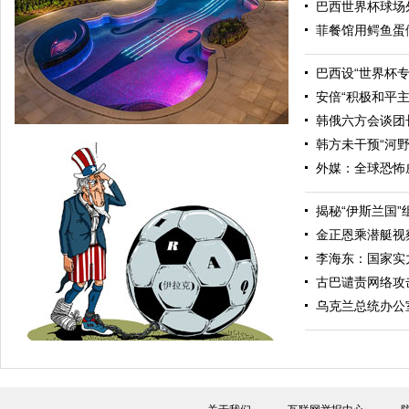
巴西世界杯球场
菲餐馆用鳄鱼蛋
巴西设“世界杯专
安倍“积极和平
韩俄六方会谈团
韩方未干预“河
外媒：全球恐怖
揭秘“伊斯兰国
金正恩乘潜艇视
李海东：国家实
古巴谴责网络攻
美银行家建美妙绝伦游泳池 可游泳、泛舟
乌克兰总统办公