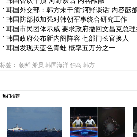
韩国否认干预“河野谈话”内容酝酿
韩国外交部：韩方未干预“河野谈话”内容酝
韩国防部拟加强对韩朝军事统合研究工作
韩国市民团体示威 要求政府撤回文昌克总理
韩国政府公布新内阁阵容 七部门长官换人
韩国发现天蓝色青蛙 概率五万分之一
标签：
朝鲜
船员
韩国海洋
独岛
韩方
热门推荐