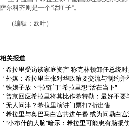
萨尔科齐则是一个“话匣子”。
（编辑：欧叶）
相关报道
希拉里受访谈家庭资产 称克林顿卸任总统时
外媒：希拉里主张对华政策要交流与制约并
铁娘子放下“拉链门” 希拉里想“活在当下”
普京回应希拉里将其比作希特勒：最好不要
无人问津？希拉里演讲门票打7折出售
希拉里与奥巴马白宫共进午餐 或为问鼎白宫
“小布什的大脑”暗示：希拉里可能患有脑损