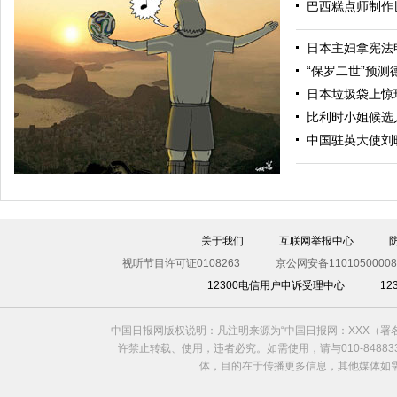
巴西糕点师制作
日本主妇拿宪法
“保罗二世”预测
日本垃圾袋上惊现
比利时小姐候选
德国引爆二战美军空投炸弹 300人疏散场面震撼
中国驻英大使刘
关于我们
互联网举报中心
视听节目许可证0108263
京公网安备11010500008
12300电信用户申诉受理中心
1
中国日报网版权说明：凡注明来源为“中国日报网：XXX（
2014世界杯开幕了
许禁止转载、使用，违者必究。如需使用，请与010-8488
体，目的在于传播更多信息，其他媒体如