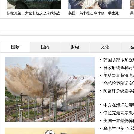
伊拉克第二大城市被反政府武装占
美国一高中枪击事件致一学生死
美
领
枪手丧生
海
国际
国内
财经
文化
韩国防部拟加强
日政府调查称河
美慈善富翁洛克
乌总检察院证实
阿富汗总统选举
中方在海洋法缔
伊拉克最高宗教
美国一富豪烧掉
乌克兰伊尔-76