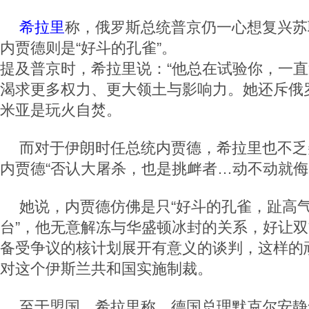
希拉里
称，俄罗斯总统普京仍一心想复兴苏
内贾德则是“好斗的孔雀”。
提及普京时，希拉里说：“他总在试验你，一直
渴求更多权力、更大领土与影响力。她还斥俄
米亚是玩火自焚。
而对于伊朗时任总统内贾德，希拉里也不乏
内贾德“否认大屠杀，也是挑衅者…动不动就侮
她说，内贾德仿佛是只“好斗的孔雀，趾高
台”，他无意解冻与华盛顿冰封的关系，好让
备受争议的核计划展开有意义的谈判，这样的
对这个伊斯兰共和国实施制裁。
至于盟国，希拉里称，德国总理默克尔安静