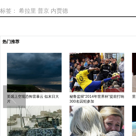
标签：
希拉里
普京
内贾德
热门推荐
英国上空现恐怖雷暴云 似末日大
秘鲁监狱“2014年世界杯”提前打响
里
片
300名囚犯参加