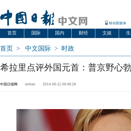
移动新媒体
首页
国际
国内
财经
文娱
生
首页
>
中文国际
>
时政
希拉里点评外国元首：普京野心勃
中国日报网
xinlian
2014-06-11 09:48:28