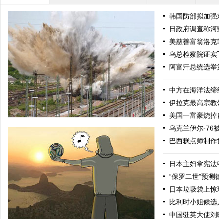
韩国防部拟加强
日政府调查称河
美慈善富翁洛克
乌总检察院证实
阿富汗总统选举
中方在海洋法缔
伊拉克最高宗教
美国一富豪烧掉
乌克兰伊尔-76
巴西糕点师制作
日本主妇拿宪法
“保罗二世”预测
日本垃圾袋上惊现
比利时小姐候选
德国引爆二战美军空投炸弹 300人疏散场面震撼
中国驻英大使刘