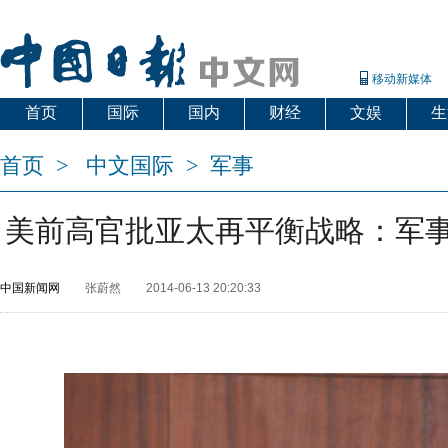
移动新媒体
首页
国际
国内
财经
文娱
生
首页
>
中文国际
>
军事
美前高官批亚太再平衡战略：军
中国新闻网
张蔚然
2014-06-13 20:20:33