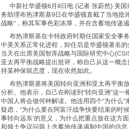
中新社华盛顿6月9日电 (记者 张蔚然) 美
务助理布热津斯基9日在华盛顿直截了当地批评
战略”，称其军事色彩浓厚，并在含蓄地传递
布热津斯基在卡特政府时期任国家安全事
中美关系正常化进程，卸任后是华盛顿著名的
当天在出席美国智库战略与国际研究中心(CSI
亚太再平衡战略提出批评，称自己从这一概念
持某种保留态度，现在依然如此。
布热津斯基将美国转向亚洲和亚太再平衡
分析。他表示，自己在刚读到“转向亚洲”这一
中国人将会做何种解读。他连用四个“为什么”
疑虑，“为什么要在阿富汗战争快要结束的时候
事转向远东’的意义，为什么把重点放在这方
和领土争议问题上含蓄地传递遏制中国的信息