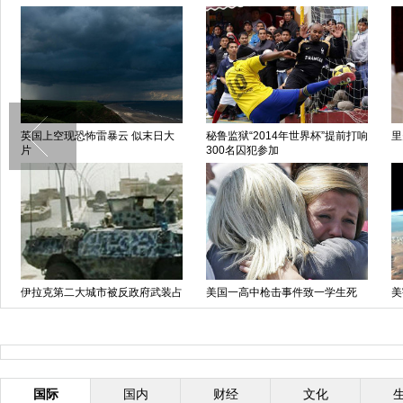
英国上空现恐怖雷暴云 似末日大
秘鲁监狱“2014年世界杯”提前打响
里
片
300名囚犯参加
伊拉克第二大城市被反政府武装占
美国一高中枪击事件致一学生死
美
领
枪手丧生
海
国际
国内
财经
文化