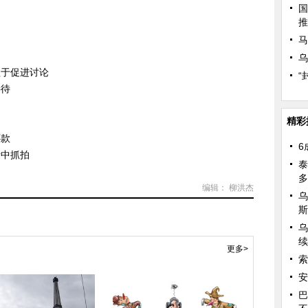
国
推
马
乌
益于促进讨论
“
接待
精彩
还款
6
者中抓拍
泰
多
编辑： 柳洪杰
乌
斯
乌
续
更多>
索
安
巴