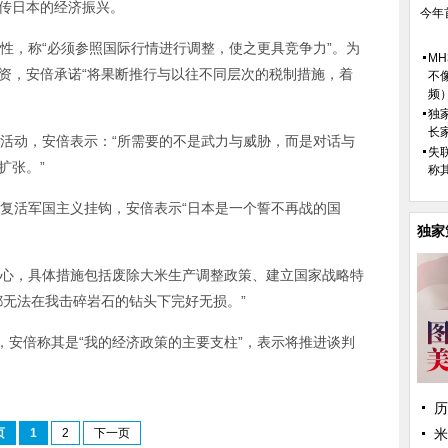
传日本的经济振兴。
今年
性，称“必须参照国际行情进行调整，使之更具竞争力”。为
M
资，安倍承诺“将果断推行与以往不同层次的税制措施，着
不
频
独
长
活动，安倍表示：“所需要的不是武力与威胁，而是对话与
失
扩张。”
称
复活军国主义挂钩，安倍表示“日本是一个誓不再战的国
独家
心，具体措施包括废除大米生产调整政策、建立国家战略特
都无法在我击碎岩石的钻头下完好无损。”
），安倍称其是“我的经济政策的主要支柱”，表示将推进谈判
历
页
1
2
下一页
米