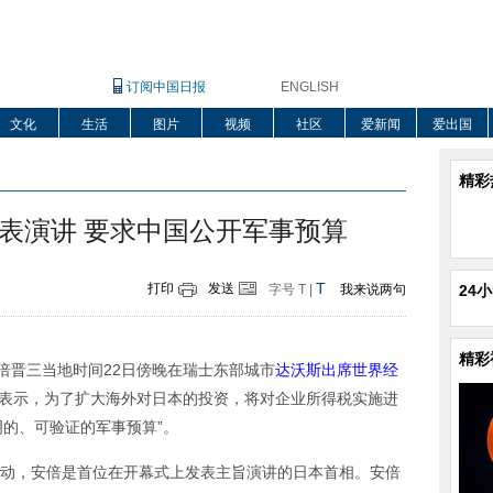
订阅中国日报
ENGLISH
文化
生活
图片
视频
社区
爱新闻
爱出国
精彩
表演讲 要求中国公开军事预算
T
打印
发送
字号
T
|
我来说两句
24
精彩
倍晋三当地时间22日傍晚在瑞士东部城市
达沃斯出席世界经
表示，为了扩大海外对日本的投资，将对企业所得税实施进
明的、可验证的军事预算”。
动，安倍是首位在开幕式上发表主旨演讲的日本首相。安倍