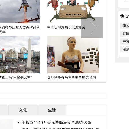
不
热点
澳
火箭模型庆祝人类首次进入
中国日报漫画：巴以和谈
默多克首谈与
周年
韩
中
法
印度连体兄弟
首都上演“闪聚探戈秀”
奥地利举办乌克兰主题展览 诠释
想被分离
亲俄抗议精神
文化
生活
美拨款1140万美元资助乌克兰总统选举