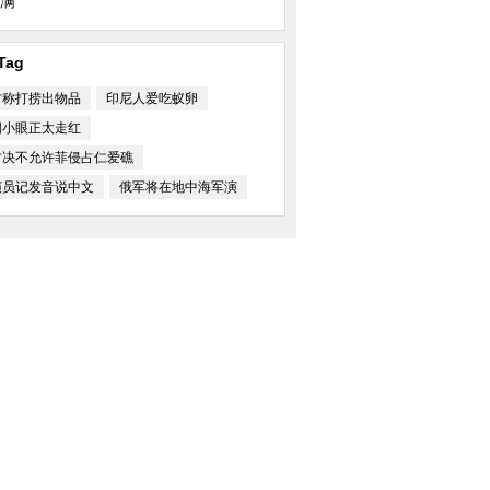
满
Tag
方称打捞出物品
印尼人爱吃蚁卵
邓文迪离婚
中国日报漫画：坎坷医改路
超萌刺猬“表情帝”成
国小眼正太走红
方决不允许菲侵占仁爱礁
演员记发音说中文
俄军将在地中海军演
被奉为神灵 坦言不
俄罗斯封锁乌海军报废军舰被移走
乌克兰称逮捕“俄女间
乱局