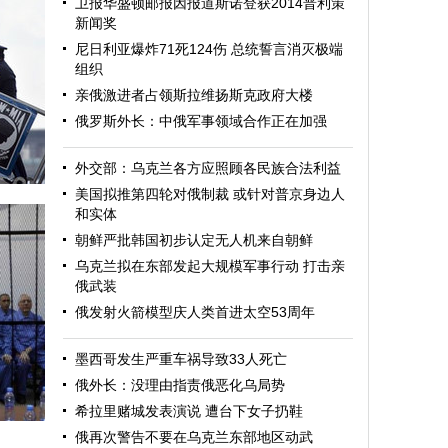
卫报华盛顿邮报因报道斯诺登获2014普利策
新闻奖
尼日利亚爆炸71死124伤 总统誓言消灭极端
组织
亲俄激进者占领斯拉维扬斯克政府大楼
俄罗斯外长：中俄军事领域合作正在加强
外交部：乌克兰各方应照顾各民族合法利益
美国拟推第四轮对俄制裁 或针对普京身边人
和实体
朝鲜严批韩国初步认定无人机来自朝鲜
乌克兰拟在东部发起大规模军事行动 打击亲
俄武装
俄发射火箭模型庆人类首进太空53周年
墨西哥发生严重车祸导致33人死亡
斯
俄外长：没理由指责俄恶化乌局势
希拉里赌城发表演说 遭台下女子扔鞋
俄再次警告不要在乌克兰东部地区动武