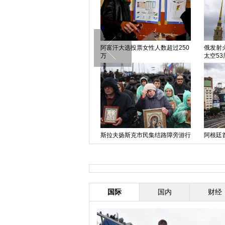
中国日报漫画：Windows XP正
阿富汗大选投票女性人数超过250
俄发射
式“退休”
万
太空53
乔治王子“吓哭”小朋友 凯特王妃忙
斯拉夫扬斯克市民集结路障旁游行
阿根廷
安慰
抗议
国际
国内
财经