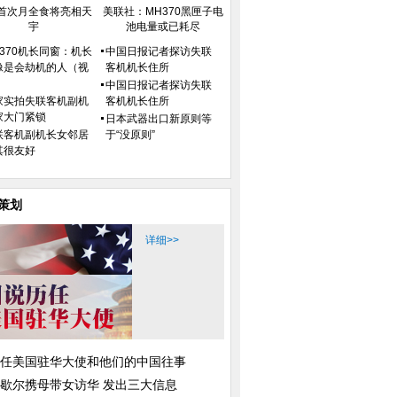
首次月全食将亮相天
美联社：MH370黑匣子电
宇
池电量或已耗尽
H370机长同窗：机长
中国日报记者探访失联
像是会劫机的人（视
客机机长住所
）
中国日报记者探访失联
家实拍失联客机副机
客机机长住所
家大门紧锁
日本武器出口新原则等
联客机副机长女邻居
于“没原则”
其很友好
策划
详细>>
任美国驻华大使和他们的中国往事
歇尔携母带女访华 发出三大信息