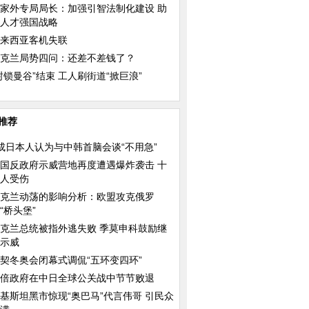
家外专局局长：加强引智法制化建设 助
人才强国战略
来西亚客机失联
克兰局势四问：还差不差钱了？
封锁曼谷”结束 工人刷街道“掀巨浪”
推荐
成日本人认为与中韩首脑会谈“不用急”
国反政府示威营地再度遭遇爆炸袭击 十
人受伤
克兰动荡的影响分析：欧盟攻克俄罗
“桥头堡”
克兰总统被指外逃失败 季莫申科鼓励继
示威
契冬奥会闭幕式调侃“五环变四环”
倍政府在中日全球公关战中节节败退
基斯坦黑市惊现“奥巴马”代言伟哥 引民众