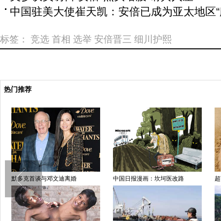
中国驻美大使崔天凯：安倍已成为亚太地区“
标签：
竞选
首相
选举
安倍晋三
细川护熙
热门推荐
默多克首谈与邓文迪离婚
中国日报漫画：坎坷医改路
超