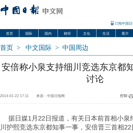
订阅中国日
首页
国际
国内
财经
文化
生活
图片
首页
>
中文国际
>
中国周边
安倍称小泉支持细川竞选东京都
讨论
2014-01-22 17:11
来源：中国日报网
打印
据日媒1月22日报道，有关日本前首相小泉
川护熙竞选东京都知事一事，安倍晋三首相22