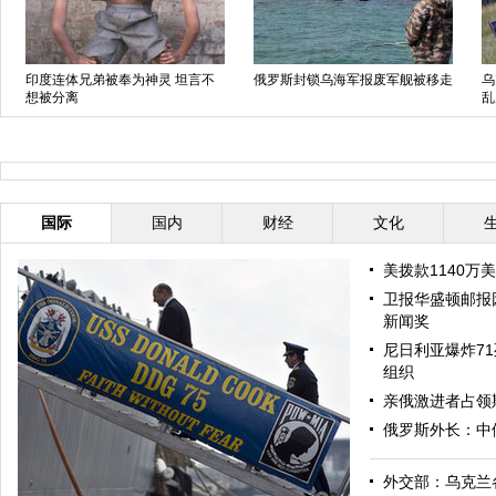
印度连体兄弟被奉为神灵 坦言不
俄罗斯封锁乌海军报废军舰被移走
乌
想被分离
乱
国际
国内
财经
文化
美拨款1140万
卫报华盛顿邮报
新闻奖
尼日利亚爆炸71
组织
亲俄激进者占领
俄罗斯外长：中
外交部：乌克兰