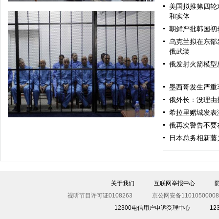
美国拟推第四轮
和实体
朝鲜严批韩国初
乌克兰拟在东部
俄武装
俄发射火箭模型
墨西哥发生严重
美军导弹驱逐舰抵达黑海旨在威慑俄罗斯
俄外长：没理由
希拉里赌城发表
俄再次警告不要
日本总务相新藤
关于我们
互联网举报中心
视听节目许可证0108263
京公网安备11010500008
12300电信用户申诉受理中心
1
利比亚法庭开审卡扎菲政权高官