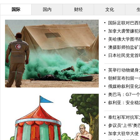
国际
国内
财经
文化
国际足联对巴西
加拿大袭警嫌犯
美哈佛大学图书
澳摄影师拍盐矿
日本社民党党首
英举行动物健身
朝鲜宣布扣留一
俄媒称叙利亚化
奥巴马：G7一
叙利亚：安全稳
泰红衫军对抗军
参议员“上书”
加拿大驻华大使