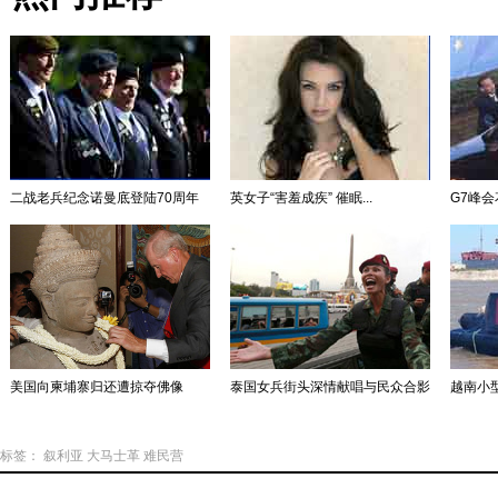
二战老兵纪念诺曼底登陆70周年
英女子“害羞成疾” 催眠...
G7峰会
美国向柬埔寨归还遭掠夺佛像
泰国女兵街头深情献唱与民众合影
越南小型
标签：
叙利亚
大马士革
难民营