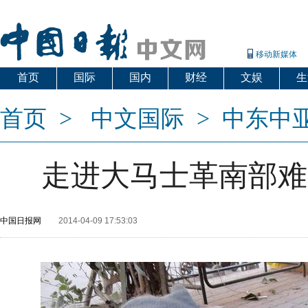
移动新媒体
首页
国际
国内
财经
文娱
生
首页
>
中文国际
>
中东中
走进大马士革南部难
中国日报网
2014-04-09 17:53:03