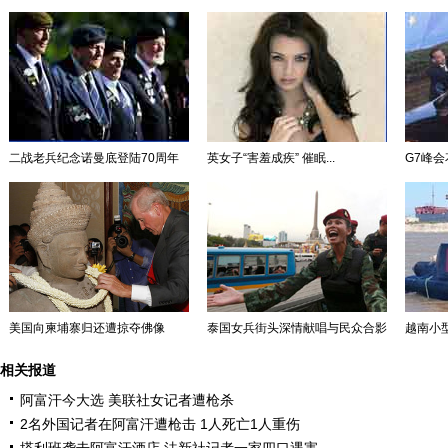
二战老兵纪念诺曼底登陆70周年
英女子“害羞成疾” 催眠...
G7峰会
美国向柬埔寨归还遭掠夺佛像
泰国女兵街头深情献唱与民众合影
越南小型
相关报道
阿富汗今大选 美联社女记者遭枪杀
2名外国记者在阿富汗遭枪击 1人死亡1人重伤