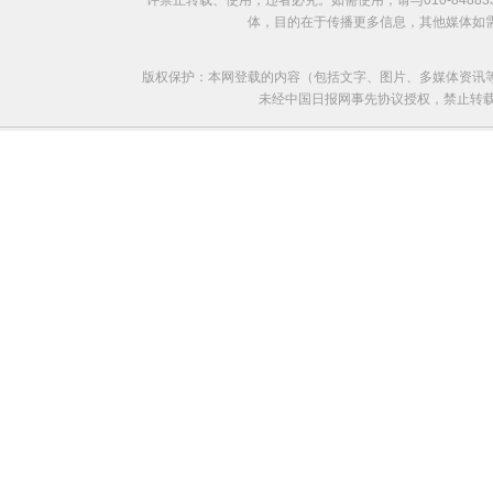
许禁止转载、使用，违者必究。如需使用，请与010-8488
体，目的在于传播更多信息，其他媒体如
版权保护：本网登载的内容（包括文字、图片、多媒体资讯
未经中国日报网事先协议授权，禁止转载使用。给