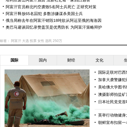
塔利班袭击阿富汗酒店 法新社记者一家四口遇害
阿富汗官员称北约空袭致5名阿士兵死亡 正研究对策
阿富汗释放65名囚犯 多数涉嫌谋杀美国士兵
俄当局称去年在阿富汗销毁18吨欲从阿运至俄的海洛因
奥巴马避谈回忆录赞盖茨是优秀防长 为阿富汗策略辩护
标签：
阿富汗
大选
投票
女性
选民
250万
国际
国内
财经
文化
国际足联对巴西
加拿大袭警嫌犯
美哈佛大学图书
澳摄影师拍盐矿
日本社民党党首
英举行动物健身
朝鲜宣布扣留一