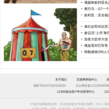
俄媒称叙利亚化
奥巴马：G7一
叙利亚：安全稳
泰红衫军对抗军
参议员“上书”
加拿大驻华大使
俄放宽对巴军售
“渴望之狮”多国联合军演举行 美军秀军事力量
韩船难致290人
关于我们
互联网举报中心
视听节目许可证0108263
京公网安备11010500008
12300电信用户申诉受理中心
1
中国日报网版权说明：凡注明来源为“中国日报网：XXX（
欧洲国家不愿与俄罗斯闹僵