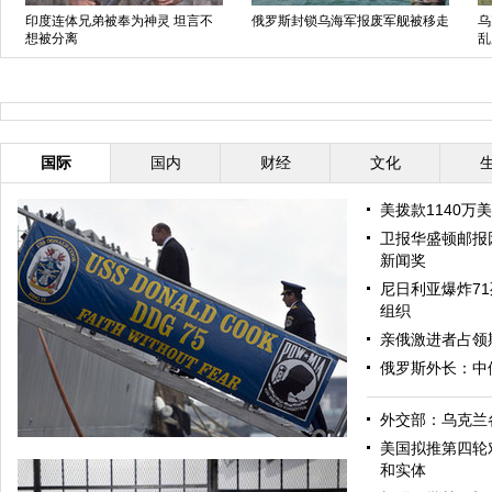
印度连体兄弟被奉为神灵 坦言不
俄罗斯封锁乌海军报废军舰被移走
乌
想被分离
乱
国际
国内
财经
文化
美拨款1140万
卫报华盛顿邮报
新闻奖
尼日利亚爆炸71
组织
亲俄激进者占领
俄罗斯外长：中
外交部：乌克兰
美国拟推第四轮
和实体