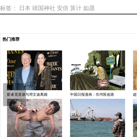
标签：
日本
靖国神社
安倍
算计
如愿
热门推荐
默多克首谈与邓文迪离婚
中国日报漫画：坎坷医改路
超