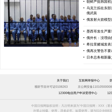
朝鲜严批韩国初
乌克兰拟在东部
俄武装
俄发射火箭模型
墨西哥发生严重
美军导弹驱逐舰抵达黑海旨在威慑俄罗斯
俄外长：没理由
希拉里赌城发表
俄再次警告不要
日本总务相新藤
关于我们
互联网举报中心
视听节目许可证0108263
京公网安备11010500008
12300电信用户申诉受理中心
1
利比亚法庭开审卡扎菲政权高官
中国日报网版权说明：凡注明来源为“中国日报网：XXX（
许禁止转载、使用，违者必究。如需使用，请与010-8488