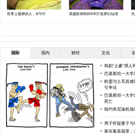
6年打造梦幻仙境
为集善款 57名男女裸体乘过山车
美女减肥失误成“干尸
国际
国内
财经
文化
韩剧“土豪”用人
巴基斯坦一大学
欧盟与土耳其难
引争论
巴基斯坦一大学
死亡
纽约肯尼迪机场
男子怀疑妻子与
家在集装箱里：