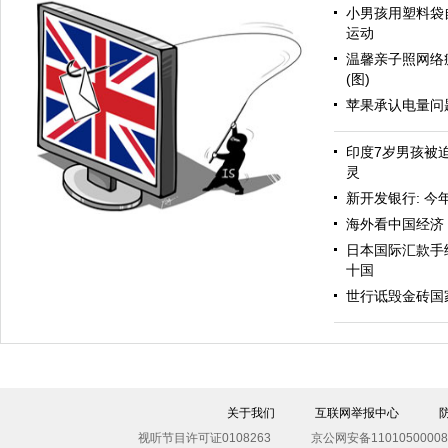
小男孩用塑料袋
运动
温馨亲子照网络
(图)
苹果承认电量问
印度7岁男孩被
众怒
灵
新开发银行: 今
海外看中国经济
日本国际汇款手
十国
世行诋毁金砖国
入侵
关于我们
互联网举报中心
视听节目许可证0108263
京公网安备11010500008