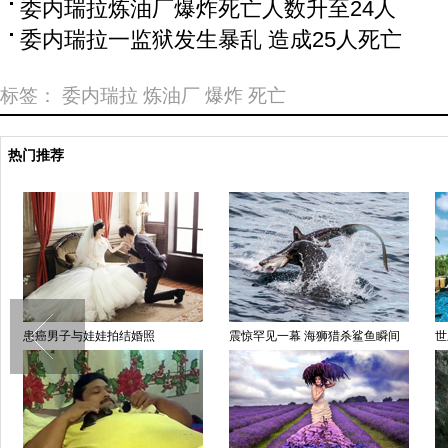
委内瑞拉炼油厂爆炸死亡人数升至24人
委内瑞拉一监狱发生暴乱 造成25人死亡
标签：
委内瑞拉
炼油厂
爆炸
死亡
热门推荐
 海狮猎杀鲨鱼瞬间
世上最刺激滑道，直接冲进鲨鱼池
触目惊心，亚马孙雨