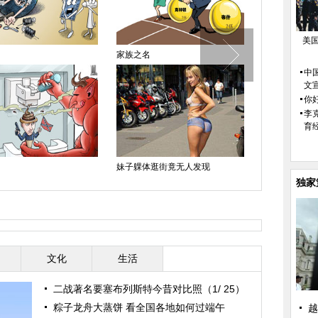
美
家族之名
上世纪50年
中
文
你好
李
育
妹子躶体逛街竟无人发现
中木马了
独家
文化
生活
二战著名要塞布列斯特今昔对比照（1/ 25）
粽子龙舟大蒸饼 看全国各地如何过端午
越