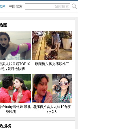
媒体
中国搜索
热图
最美人妖皇后TOP10
原配街头扒光痛殴小三
光照片就娇艳欲滴
给baby当伴娘 婚礼
谢娜再扮雷人九妹19年变
整晓明
化惊人
热搜榜