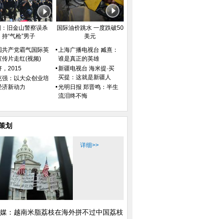
国：旧金山警察误杀
国际油价跳水 一度跌破50
持“气枪”男子
美元
代文胸亮瞎了
买房不如在悬崖边盖个房
盘点惨遭咸猪手的雕
国共产党霸气国际英
上海广播电视台 臧熹：
宣传片走红(视频)
谁是真正的英雄
，2015
新疆电视台 海米提·买
买提：这就是新疆人
克强：以大众创业培
经济新动力
光明日报 郑晋鸣：半生
流泪终不悔
接力
北体校花拳击姿势诱
策划
详细>>
媒：越南米脂荔枝在海外拼不过中国荔枝