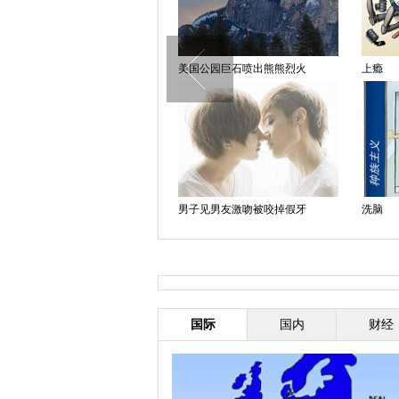
关注
美国公园巨石喷出熊熊烈火
上瘾
还没醒
男子见男友激吻被咬掉假牙
洗脑
国际
国内
财经