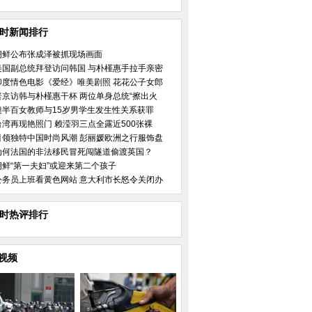
小时新闻排行
朝鲜公布张成泽被抓现场画面
美国副总统拜登访问韩国 与朴槿惠手拉手亲密
印度情色电影《爱经》唯美剧照 花花公子女郎
普京访韩与朴槿惠干杯 两位单身总统“擦出火
澳半百女教师与15岁男学生发生性关系获罪
台湾再现艳照门 赖滢羽三点全露近500张裸
引领独特中国时尚风潮 彭丽媛欧洲之行服饰盘
为何法国的非法移民冒死闯隧道偷渡英国？
朝鲜“第一夫妇”或迎来第二个孩子
公务员上班看黄色网站 意大利市长怒令关闭办
小时热评排行
视频