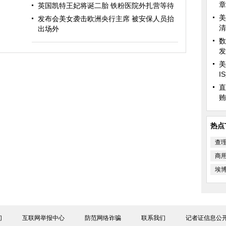
章
英国凯特王妃将诞二胎 铁粉医院外扎营等待
美
发布会美女袭击欧洲央行主席 被安保人员抬
清
出场外
数
发
美
I
直
贿
热点
查
商
埃
们
互联网举报中心
防范网络诈骗
联系我们
记者证信息公