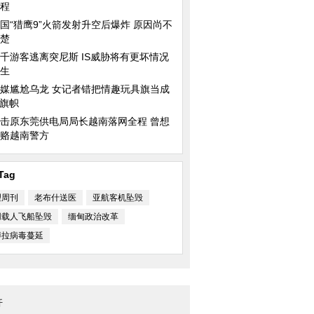
程
国“猎鹰9”火箭发射升空后爆炸 原因尚不
楚
千游客逃离突尼斯 IS威胁将有更坏情况
生
媒尴尬乌龙 女记者错把情趣玩具旗当成
S旗帜
击原东莞供电局局长越南落网全程 曾想
赂越南警方
Tag
理周刊
老布什送医
亚航客机坠毁
用载人飞船坠毁
缅甸政治改革
博拉病毒蔓延
开