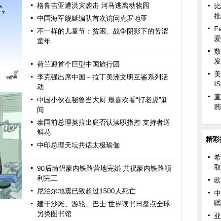
格鲁吉亚遭洪灾袭击 河马逃离动物园
比
批
中国海军舰艇编队首次访问克罗地亚
F
不一样的儿童节：贫困、战争阴影下的苦涩
爱
童年
数
发
荷兰迎首个巨型中国旅行团
美
李克强出席中国－拉丁美洲文明互鉴系列活
I
动
直
中国小伙在秘鲁当大厨 最喜欢看“打老虎”新
贿
闻
泰国前总理英拉出庭否认渎职指控 支持者送
鲜花
精彩
中印总理天坛共话太极瑜伽
希
取
90后情侣蒙内铁路营地完婚 共祝蒙内铁路顺
利完工
欧
尼泊尔地震已致超过1500人死亡
中
瞩
建于沙滩、游轮、巴士 世界读书日盘点全球
另类图书馆
亚