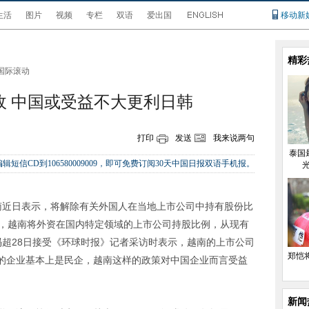
生活
图片
视频
专栏
双语
爱出国
移动新
精彩
国际滚动
政 中国或受益不大更利日韩
打印
发送
我来说两句
泰国
辑短信CD到106580009009，即可免费订阅30天中国日报双语手机报。
近日表示，将解除有关外国人在当地上市公司中持有股份比
称，越南将外资在国内特定领域的上市公司持股比例，从现有
家冯超28日接受《环球时报》记者采访时表示，越南的上市公司
郑恺将
的企业基本上是民企，越南这样的政策对中国企业而言受益
新闻