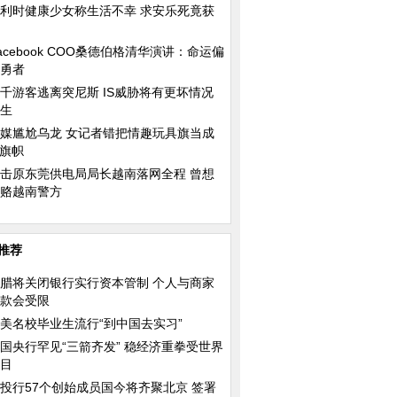
利时健康少女称生活不幸 求安乐死竟获
acebook COO桑德伯格清华演讲：命运偏
勇者
千游客逃离突尼斯 IS威胁将有更坏情况
生
媒尴尬乌龙 女记者错把情趣玩具旗当成
S旗帜
击原东莞供电局局长越南落网全程 曾想
赂越南警方
推荐
腊将关闭银行实行资本管制 个人与商家
款会受限
美名校毕业生流行“到中国去实习”
国央行罕见“三箭齐发” 稳经济重拳受世界
目
投行57个创始成员国今将齐聚北京 签署