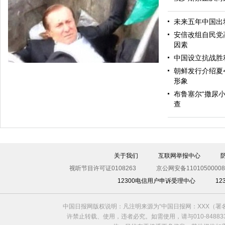
未来五年中国出
安倍改组自民党
真爱？奥地利81岁亿万富翁迎娶24岁花花公子女郎
因素
中国设立抗战胜
朝鲜发行介绍夏
形象
布鲁塞尔“撒尿小
查
关于我们
互联网举报中心
乌克兰议员被民众扔进垃圾桶
视听节目许可证0108263
京公网安备11010500008
12300电信用户申诉受理中心
1
中国日报网版权说明：凡注明来源为“中国日报网：XXX（
许禁止转载、使用，违者必究。如需使用，请与010-8488