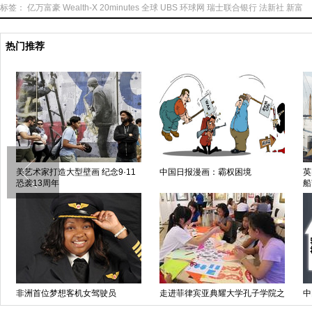
标签：
亿万富豪
Wealth-X
20minutes
全球
UBS
环球网
瑞士联合银行
法新社
新富
热门推荐
美艺术家打造大型壁画 纪念9·11
中国日报漫画：霸权困境
英
恐袭13周年
船
非洲首位梦想客机女驾驶员
走进菲律宾亚典耀大学孔子学院之
中
中秋活动