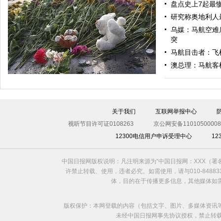
盘点史上7起最
研究称奥地利人
乌媒：马航空难
突
中国日报漫画：迷雾
马航目击者：飞
澳总理：马航客
关于我们
互联网举报中心
视听节目许可证0108263
京公网安备11010500008
12300电信用户申诉受理中心
1
中国日报网版权说明：凡注明来源为“中国日报网：XXX（
允许游客拍照？乌民间武装被指未保护好现场
许禁止转载、使用，违者必究。如需使用，请与010-8488
体，目的在于传播更多信息，其他媒体如
版权保护：本网登载的内容（包括文字、图片、多媒体资讯
未经中国日报网事先协议授权，禁止转载使用。给