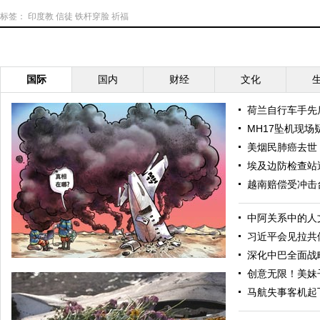
标签：
印度教
信徒
铁杆穿脸
祈福
国际
国内
财经
文化
荷兰自行车手先
MH17坠机现场
美烟民肺癌去世 
埃及边防检查站遇
越南赔偿受冲击
中阿关系中的人
习近平会见拉共
深化中巴全面战
创意无限！美妹
马航失事客机起