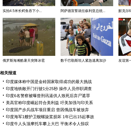
实拍4.5米长鳄鱼吞下小...
阿萨德宣誓就任叙利亚总统...
默克尔60
俄罗斯海滩酷暑天突降冰雹
数千巴勒斯坦人紧急逃离加沙
友谊第一
相关报道
印度媒体称中国是金砖国家取得成功的最大挑战
印度地铁敞开门行驶1分25秒 操作人员停职调查
印度6名警察被曝曾刑讯逼供人致死后弃尸遮罪
美高官称印度崛起符合美利益 吁美加强与印关系
印度国产步兵战车项目重启 曾因俄战车被放弃
印度海军1艘护卫舰螺旋桨损坏 1年已出15起事故
印度牛人头顶摩托车攀上大巴 平衡术令人惊叹