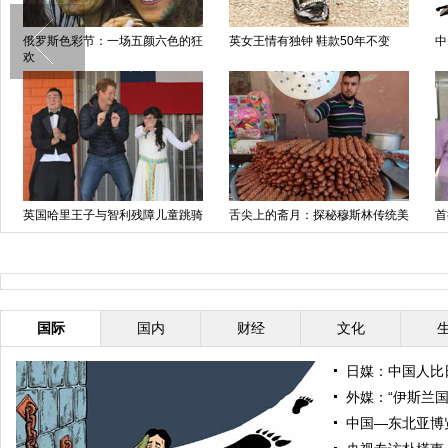
俄罗斯色彩节：一场五颜六色的狂
英女王情有独钟 鞋款50年不变
中
欢
英国哈里王子与智利残障儿童跳骑
舌尖上的斋月：探秘穆斯林传统美
首
马舞
食
到
国际
国内
财经
文化
日媒：中国人比
外媒：“伊斯兰
中国—东北亚博