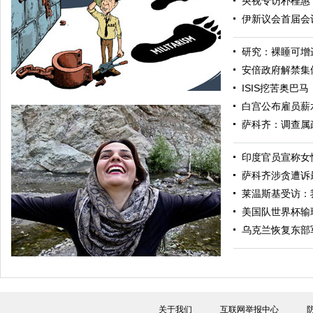
央视专访朴槿惠
伊新议会首届会议
研究：裸睡可增
安倍政府解禁集
ISIS挖苦奥巴
白宫公布雇员薪
萨科齐：调查属
印度官员宣称女
萨科齐涉贪遭诉
莱温斯基受访：
美国队世界杯输
安倍开极端危险先例
乌克兰恢复东部
关于我们
互联网举报中心