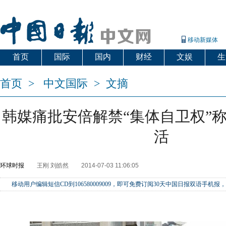
移动新媒体
首页
国际
国内
财经
文娱
生
首页
>
中文国际
>
文摘
韩媒痛批安倍解禁“集体自卫权”称
活
环球时报
王刚 刘皓然
2014-07-03 11:06:05
移动用户编辑短信CD到106580009009，即可免费订阅30天中国日报双语手