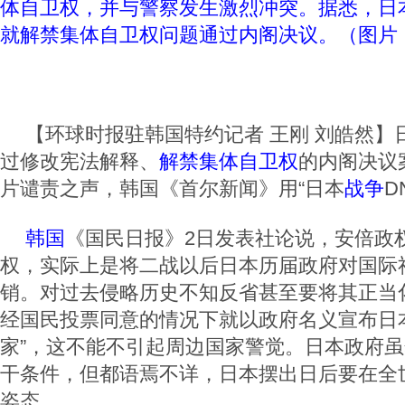
体自卫权，并与警察发生激烈冲突。据悉，日本
就解禁集体自卫权问题通过内阁决议。（图片：
【环球时报驻韩国特约记者 王刚 刘皓然】
过修改宪法解释、
解禁集体自卫权
的内阁决议
片谴责之声，韩国《首尔新闻》用“日本
战争
D
韩国
《国民日报》2日发表社论说，安倍政
权，实际上是将二战以后日本历届政府对国际
销。对过去侵略历史不知反省甚至要将其正当
经国民投票同意的情况下就以政府名义宣布日
家”，这不能不引起周边国家警觉。日本政府
干条件，但都语焉不详，日本摆出日后要在全
姿态。