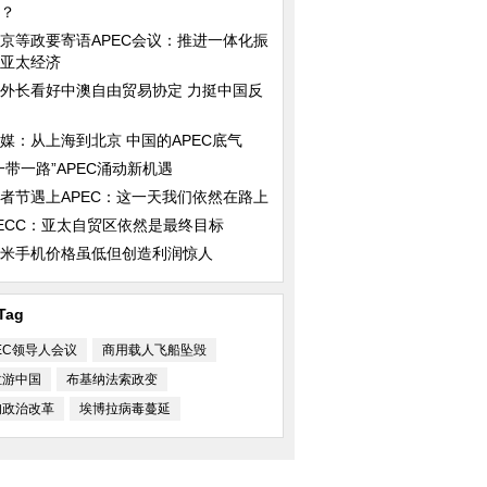
？
京等政要寄语APEC会议：推进一体化振
亚太经济
外长看好中澳自由贸易协定 力挺中国反
媒：从上海到北京 中国的APEC底气
一带一路”APEC涌动新机遇
者节遇上APEC：这一天我们依然在路上
ECC：亚太自贸区依然是最终目标
米手机价格虽低但创造利润惊人
Tag
EC领导人会议
商用载人飞船坠毁
拉游中国
布基纳法索政变
甸政治改革
埃博拉病毒蔓延