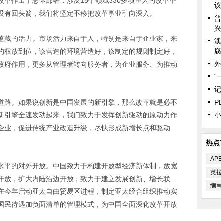
作出了总体部署，涉及15个领域330多项重大的改革举
议
没有回头箭，我们将坚定不移把改革事业引向深入。
普
兴
藏的活力。市场活力来自于人，特别是来自于企业家，来
澳
腐
的权放到位，该营造的环境营造好，该制定的规则制定好，
外
政府作用，更多从管理者转向服务者，为企业服务、为推动
“
记
路。如果说创新是中国发展的新引擎，那么改革就是必不
P
新引擎全速发动起来，我们致力于发挥创新驱动的原动力作
小
企业，促进传统产业改造升级，尽快形成新增长点和驱动
热点
AP
平的对外开放。中国致力于构建开放型经济新体制，放宽
英
开放，扩大内陆沿边开放；致力于建立发展创新、增长联
缅
在今年启动亚太自由贸易区进程，制定亚太经合组织推动实
国民待遇加负面清单的管理模式，为中国全面深化改革开放