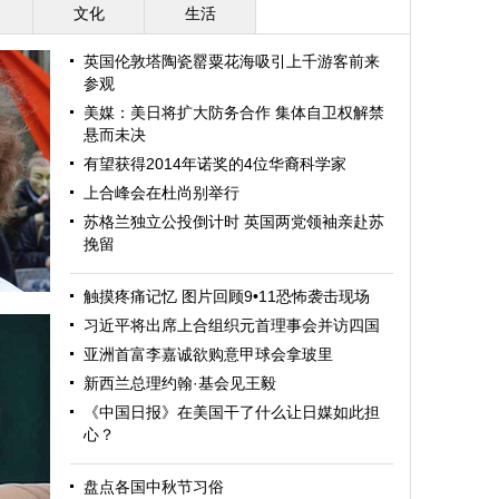
文化
生活
英国伦敦塔陶瓷罂粟花海吸引上千游客前来
参观
美媒：美日将扩大防务合作 集体自卫权解禁
悬而未决
有望获得2014年诺奖的4位华裔科学家
上合峰会在杜尚别举行
苏格兰独立公投倒计时 英国两党领袖亲赴苏
挽留
触摸疼痛记忆 图片回顾9•11恐怖袭击现场
习近平将出席上合组织元首理事会并访四国
亚洲首富李嘉诚欲购意甲球会拿玻里
新西兰总理约翰·基会见王毅
《中国日报》在美国干了什么让日媒如此担
心？
盘点各国中秋节习俗