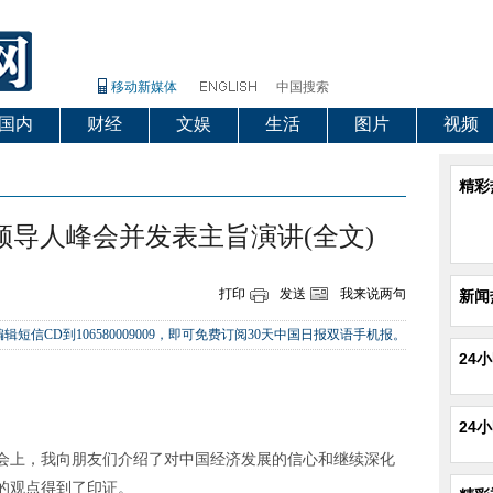
移动新媒体
中国搜索
国内
财经
文娱
生活
图片
视频
精彩
领导人峰会并发表主旨演讲(全文)
打印
发送
我来说两句
新闻
辑短信CD到106580009009，即可免费订阅30天中国日报双语手机报。
24
24
上，我向朋友们介绍了对中国经济发展的信心和继续深化
的观点得到了印证。