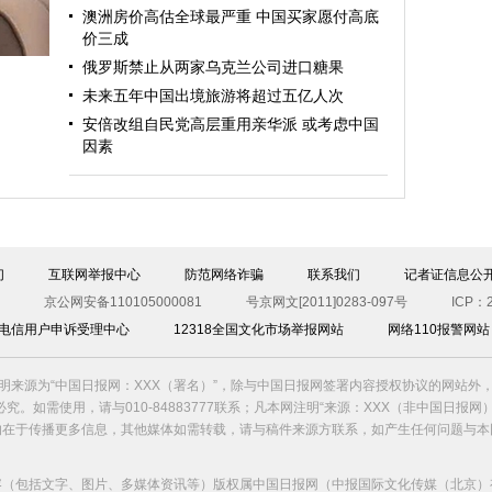
突
澳洲房价高估全球最严重 中国买家愿付高底
价三成
俄罗斯禁止从两家乌克兰公司进口糖果
未来五年中国出境旅游将超过五亿人次
安倍改组自民党高层重用亲华派 或考虑中国
因素
们
互联网举报中心
防范网络诈骗
联系我们
记者证信息公
京公网安备110105000081
号京网文[2011]0283-097号
ICP：2
00电信用户申诉受理中心
12318全国文化市场举报网站
网络110报警网站
明来源为“中国日报网：XXX（署名）”，除与中国日报网签署内容授权协议的网站外
究。如需使用，请与010-84883777联系；凡本网注明“来源：XXX（非中国日报网
的在于传播更多信息，其他媒体如需转载，请与稿件来源方联系，如产生任何问题与本
容（包括文字、图片、多媒体资讯等）版权属中国日报网（中报国际文化传媒（北京）