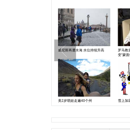
波兰服务生端盘子赛跑不料“狗啃
威尼斯再遭水淹 水位持续升高
罗马教
”
变“蒙面
《福布斯》2014权力人物排行榜
美2岁萌娃走遍40个州
雪上加
普京再胜奥巴马