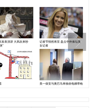
皇发表演讲 大风吹来秒
记者节悄然将至 盘点中外体坛美
走进平壤民众
侠”
女记者
神秘面纱
霜
美一保安与奥巴马单独坐电梯带枪
希腊学生示威
遭到开除