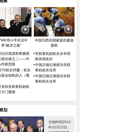
视频
979年邓小平开启中
中国为西非国家提供紧急
美“破冰之旅”
援助
理访问英国和希腊系
失联客机副机长女邻居
在线访谈之二——中
称其很友好
合作新思路
中国日报记者探访失联
H370机长同窗：机长
客机机长住所
像是会劫机的人（视
中国日报记者探访失联
）
客机机长住所
家实拍失联客机副机
家大门紧锁
策划
当地时间2014
年10月23日，