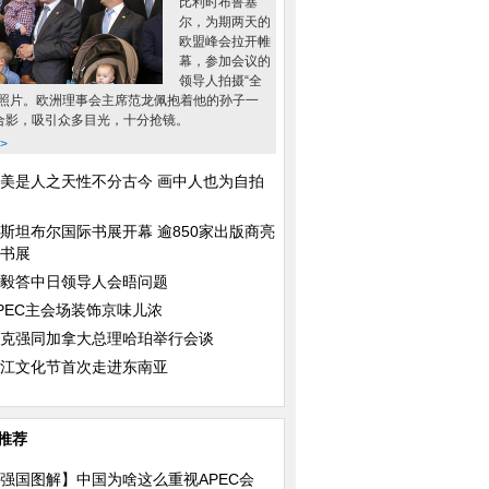
比利时布鲁塞
尔，为期两天的
欧盟峰会拉开帷
幕，参加会议的
领导人拍摄“全
”照片。欧洲理事会主席范龙佩抱着他的孙子一
合影，吸引众多目光，十分抢镜。
>
美是人之天性不分古今 画中人也为自拍
斯坦布尔国际书展开幕 逾850家出版商亮
书展
毅答中日领导人会晤问题
PEC主会场装饰京味儿浓
克强同加拿大总理哈珀举行会谈
江文化节首次走进东南亚
推荐
强国图解】中国为啥这么重视APEC会