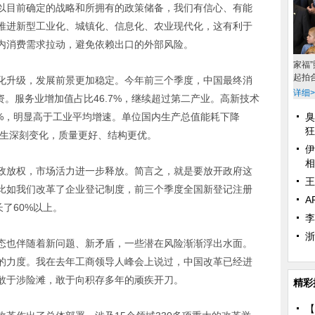
以目前确定的战略和所拥有的政策储备，我们有信心、有能
推进新型工业化、城镇化、信息化、农业现代化，这有利于
内消费需求拉动，避免依赖出口的外部风险。
家福
起拍
升级，发展前景更加稳定。今年前三个季度，中国最终消
详细>
资。服务业增加值占比46.7%，继续超过第二产业。高新技术
.1%，明显高于工业平均增速。单位国内生产总值能耗下降
臭
狂
发生深刻变化，质量更好、结构更优。
伊
相
放权，市场活力进一步释放。简言之，就是要放开政府这
王
比如我们改革了企业登记制度，前三个季度全国新登记注册
A
了60%以上。
李
浙
也伴随着新问题、新矛盾，一些潜在风险渐渐浮出水面。
的力度。我在去年工商领导人峰会上说过，中国改革已经进
敢于涉险滩，敢于向积存多年的顽疾开刀。
精彩
【