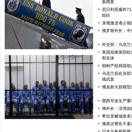
新闻奖
尼日利亚爆炸71
组织
亲俄激进者占领
俄罗斯外长：中
外交部：乌克兰
美国拟推第四轮
和实体
朝鲜严批韩国初
乌克兰拟在东部
俄武装
俄发射火箭模型
墨西哥发生严重
美军导弹驱逐舰抵达黑海旨在威慑俄罗斯
俄外长：没理由
希拉里赌城发表
俄再次警告不要
日本总务相新藤