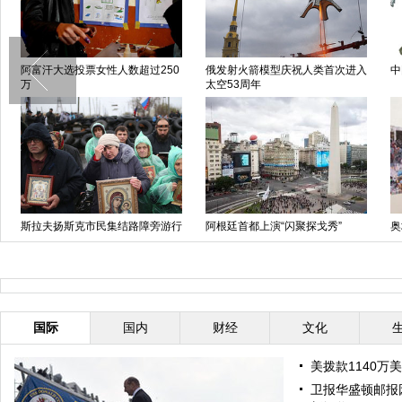
阿富汗大选投票女性人数超过250
俄发射火箭模型庆祝人类首次进入
中
万
太空53周年
斯拉夫扬斯克市民集结路障旁游行
阿根廷首都上演“闪聚探戈秀”
奥
抗议
亲
国际
国内
财经
文化
美拨款1140万
卫报华盛顿邮报