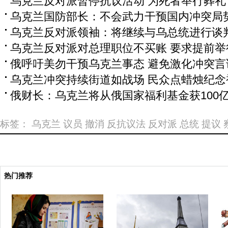
乌克兰反对派暂停抗议活动 为死者举行葬礼
乌克兰国防部长：不会武力干预国内冲突局
乌克兰反对派领袖：将继续与乌总统进行谈
乌克兰反对派对总理职位不买账 要求提前举
俄呼吁美勿干预乌克兰事态 避免激化冲突言
乌克兰冲突持续街道如战场 民众点蜡烛纪念
俄财长：乌克兰将从俄国家福利基金获100
标签：
乌克兰
议员
撤消
反抗议法
反对派
总统
提议
热门推荐