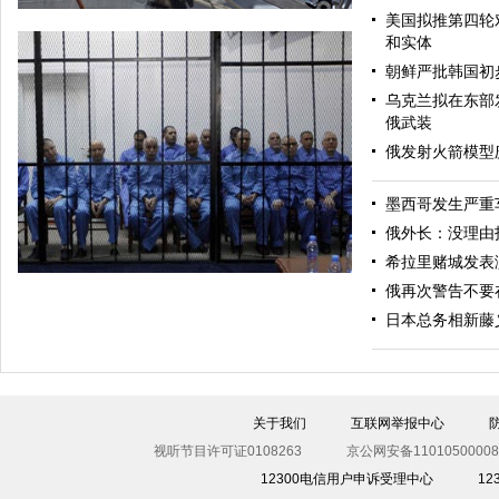
美国拟推第四轮
和实体
朝鲜严批韩国初
乌克兰拟在东部
俄武装
俄发射火箭模型
墨西哥发生严重
美军导弹驱逐舰抵达黑海旨在威慑俄罗斯
俄外长：没理由
希拉里赌城发表
俄再次警告不要
日本总务相新藤
关于我们
互联网举报中心
视听节目许可证0108263
京公网安备11010500008
12300电信用户申诉受理中心
1
利比亚法庭开审卡扎菲政权高官