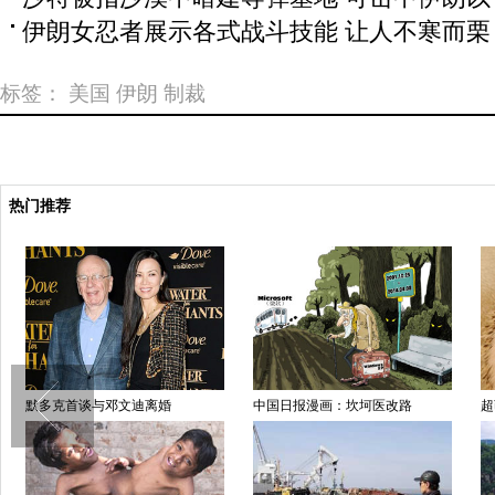
伊朗女忍者展示各式战斗技能 让人不寒而栗
标签：
美国
伊朗
制裁
热门推荐
默多克首谈与邓文迪离婚
中国日报漫画：坎坷医改路
超