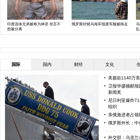
印度连体兄弟被奉为神灵 坦言不
俄罗斯封锁乌海军报废军舰被移走
乌
想被分离
乱
国际
国内
财经
文化
美拨款1140万
卫报华盛顿邮报
新闻奖
尼日利亚爆炸71
组织
亲俄激进者占领
俄罗斯外长：中
外交部：乌克兰