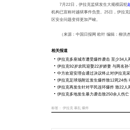
7月22日，伊拉克监狱发生大规模囚犯
机构已宣称对越狱事件负责。25日，伊拉
区安全问题变得更加严峻。
（来源：中国日报网 欧叶 编辑：柳洪
相关报道
伊拉克多座城市遭受爆炸袭击 至少34人
伊拉克92岁农民迎娶22岁娇妻 与两名
中方欢迎安理会通过决议终止对伊拉克
伊拉克足球场附近发生爆炸致12死24伤
伊拉克再发生针对平民连环爆炸 致22人死
伊拉克多地发生暴力袭击致250余人伤亡
标签：
伊拉克
暴乱
爆炸