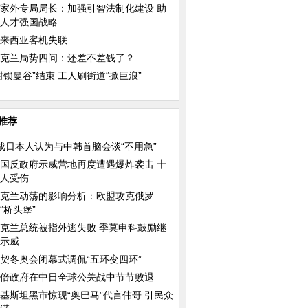
家外专局局长：加强引智法制化建设 助
人才强国战略
来西亚客机失联
克兰局势四问：还差不差钱了？
封锁曼谷”结束 工人刷街道“掀巨浪”
推荐
成日本人认为与中韩首脑会谈“不用急”
国反政府示威营地再度遭遇爆炸袭击 十
人受伤
克兰动荡的影响分析：欧盟攻克俄罗
“桥头堡”
克兰总统被指外逃失败 季莫申科鼓励继
示威
契冬奥会闭幕式调侃“五环变四环”
倍政府在中日全球公关战中节节败退
基斯坦黑市惊现“奥巴马”代言伟哥 引民众