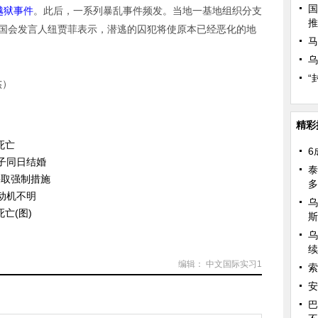
国
越狱事件
。此后，一系列暴乱事件频发。当地一基地组织分支
推
克国会发言人纽贾菲表示，潜逃的囚犯将使原本已经恶化的地
马
乌
“
杰）
精彩
死亡
6
孙子同日结婚
泰
采取强制措施
多
 动机不明
乌
亡(图)
斯
乌
续
编辑： 中文国际实习1
索
安
巴