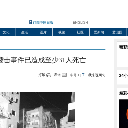
订阅中国日报
ENGLISH
文化
生活
图片
视频
社区
爱新闻
爱出国
精彩
袭击事件已造成至少31人死亡
T
打印
发送
字号
T
|
我来说两句
24
精彩