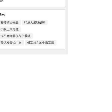
满
Tag
方称打捞出物品
印尼人爱吃蚁卵
国小眼正太走红
方决不允许菲侵占仁爱礁
演员记发音说中文
俄军将在地中海军演
师与鲨鱼同游不忘自
大熊猫“星宝”亮相马德里动物园
中国日报漫画：Windo
式“退休”
周美女模特肩搭巨蟒
大马士革南部难民营孩子们盼发救
乔治王子“吓哭”小朋
济食品
安慰