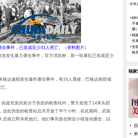
今年
M
不
频
独
长
失
袭击事件，已造成至少31人死亡。（资料图片）
称
接连发生暴力袭击事件，官方消息称，新一轮暴乱已造成至少
独家
米格达迪耶发生爆炸袭击事件，有15人遇难；巴格达南部城
死亡。
、由逊尼派武装分子伪造的检查站内，警方发现了14具头部
，这处伪造的检查站总共开放了半个小时，在此期间，武装
人员就立即杀死他们。他们事先曾在附近小镇发动袭击，以
历
米