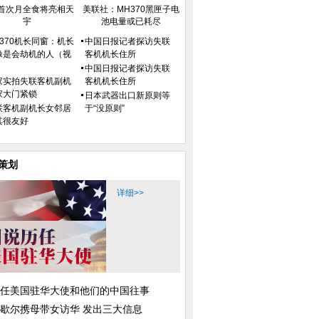
首次月全食将亮相天
美联社：MH370黑匣子电
宇
池电量或已耗尽
H370机长同窗：机长
中国日报记者探访失联
像是会劫机的人（视
客机机长住所
）
中国日报记者探访失联
家实拍失联客机副机
客机机长住所
家大门紧锁
日本武器出口新原则等
联客机副机长女邻居
于“没原则”
其很友好
策划
详细>>
任美国驻华大使和他们的中国往事
歇尔携母带女访华 发出三大信息