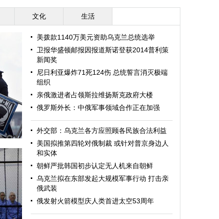
文化
生活
美拨款1140万美元资助乌克兰总统选举
卫报华盛顿邮报因报道斯诺登获2014普利策
新闻奖
尼日利亚爆炸71死124伤 总统誓言消灭极端
组织
亲俄激进者占领斯拉维扬斯克政府大楼
俄罗斯外长：中俄军事领域合作正在加强
外交部：乌克兰各方应照顾各民族合法利益
美国拟推第四轮对俄制裁 或针对普京身边人
和实体
朝鲜严批韩国初步认定无人机来自朝鲜
乌克兰拟在东部发起大规模军事行动 打击亲
俄武装
俄发射火箭模型庆人类首进太空53周年