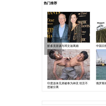
热门推荐
中国日报漫画：巴以和谈
默多克首谈与邓文迪离婚
中国日
印度连体兄弟被奉为神灵 坦言不
俄罗斯
奥地利举办乌克兰主题展览 诠释
想被分离
亲俄抗议精神