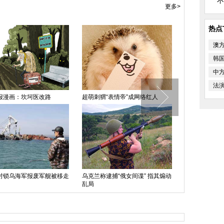
不
更多>
热点
澳
韩
中
法
报漫画：坎坷医改路
超萌刺猬“表情帝”成网络红人
荷兰大胆摄影
拍
封锁乌海军报废军舰被移走
乌克兰称逮捕“俄女间谍” 指其煽动
乱局
澳大利亚时装
上秀台