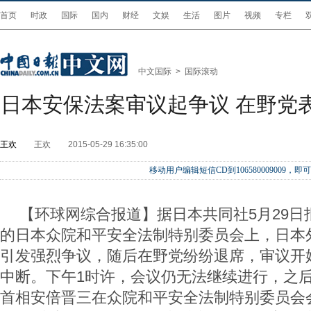
首页
时政
国际
国内
财经
文娱
生活
图片
视频
专栏
中文国际
>
国际滚动
日本安保法案审议起争议 在野党
王欢
王欢
2015-05-29 16:35:00
移动用户编辑短信CD到106580009009
【环球网综合报道】据日本共同社5月29日
的日本众院和平安全法制特别委员会上，日本
引发强烈争议，随后在野党纷纷退席，审议开
中断。下午1时许，会议仍无法继续进行，之
首相安倍晋三在众院和平安全法制特别委员会