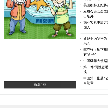
英国凯特王妃将
发布会美女袭击
出场外
韩亚客机事故共造
国人
和为贵
肯尼亚内罗毕为
乐会
李克强：地下建
有“面子”
中国驻菲大使赵
第一件“同性恋毛
视
中国第二批赴马
誉勋章
海星之死