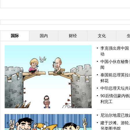
国际
国内
财经
文化
李克强出席中国
动
中国小伙在秘鲁当
闻
泰国前总理英拉
鲜花
中印总理天坛共
90后情侣蒙内
利完工
尼泊尔地震已致超
建于沙滩、游轮
另类图书馆