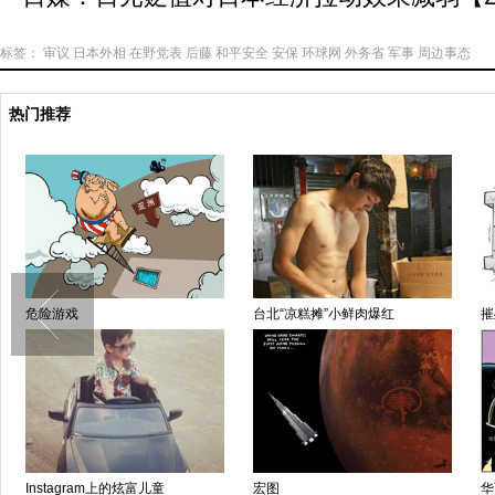
标签：
审议
日本外相
在野党表
后藤
和平安全
安保
环球网
外务省
军事
周边事态
热门推荐
危险游戏
台北“凉糕摊”小鲜肉爆红
摧
Instagram上的炫富儿童
宏图
华