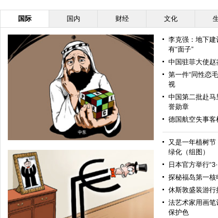
国际
国内
财经
文化
李克强：地下建
有“面子”
中国驻菲大使赵
第一件“同性恋毛
视
中国第二批赴马
誉勋章
德国航空失事客机
又是一年植树节
绿化（组图）
日本官方举行“3
探秘福岛第一核
休斯敦盛装游行
法艺术家用画笔让
保护色