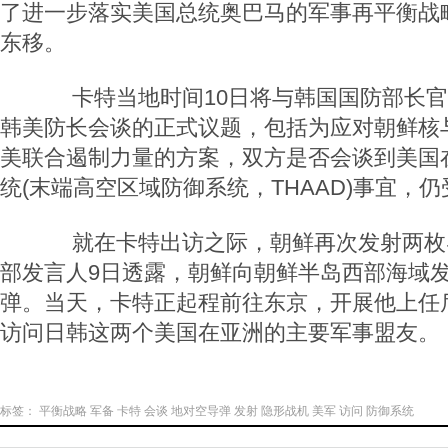
了进一步落实美国总统奥巴马的军事再平衡战
东移。
卡特当地时间10日将与韩国国防部长官
韩美防长会谈的正式议题，包括为应对朝鲜核
美联合遏制力量的方案，双方是否会谈到美国
统(末端高空区域防御系统，THAAD)事宜，
就在卡特出访之际，朝鲜再次发射两枚
部发言人9日透露，朝鲜向朝鲜半岛西部海域
弹。当天，卡特正起程前往东京，开展他上任
访问日韩这两个美国在亚洲的主要军事盟友。
标签：
平衡战略
军备
卡特
会谈
地对空导弹
发射
隐形战机
美军
访问
防御系统