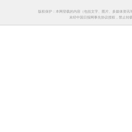
版权保护：本网登载的内容（包括文字、图片、多媒体资讯
未经中国日报网事先协议授权，禁止转载使用。给