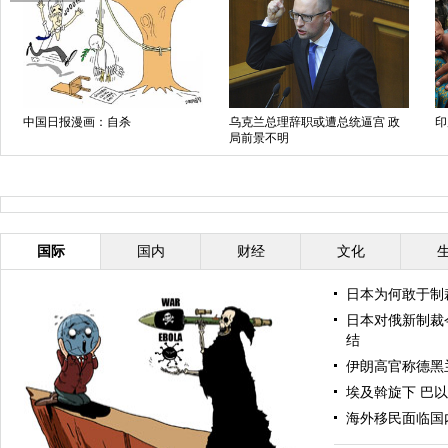
中国日报漫画：自杀
乌克兰总理辞职或遭总统逼宫 政
印
局前景不明
国际
国内
财经
文化
日本为何敢于制
日本对俄新制裁
结
伊朗高官称德黑
埃及斡旋下 巴
海外移民面临国