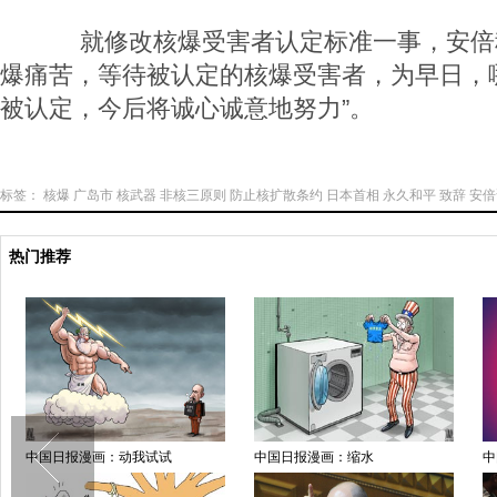
就修改核爆受害者认定标准一事，安倍称
爆痛苦，等待被认定的核爆受害者，为早日，
被认定，今后将诚心诚意地努力”。
标签：
核爆
广岛市
核武器
非核三原则
防止核扩散条约
日本首相
永久和平
致辞
安倍
热门推荐
中国日报漫画：动我试试
中国日报漫画：缩水
中