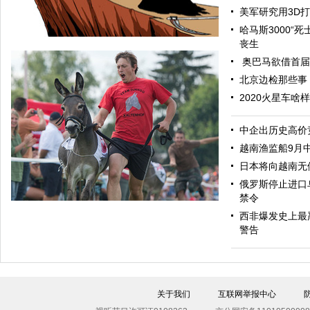
美军研究用3D
哈马斯3000“
丧生
奥巴马欲借首届
北京边检那些事
2020火星车啥
中企出历史高价
越南渔监船9月
日本将向越南无
中国日报漫画：灾难
俄罗斯停止进口
禁令
西非爆发史上最
警告
关于我们
互联网举报中心