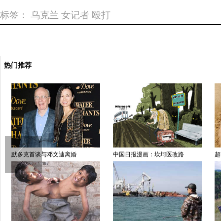
标签：
乌克兰
女记者
殴打
热门推荐
默多克首谈与邓文迪离婚
中国日报漫画：坎坷医改路
超