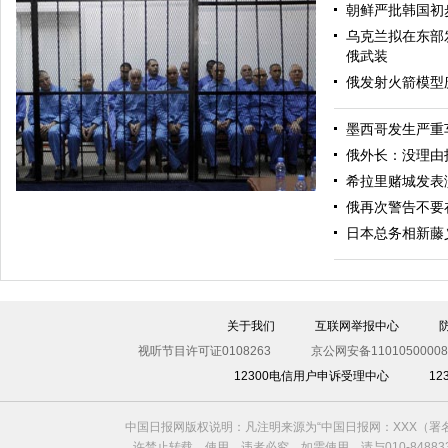
朝鲜严批韩国初
乌克兰拟在东部
俄武装
俄发射火箭模型
墨西哥发生严重
美军导弹驱逐舰抵达黑海旨在威慑俄罗斯
俄外长：没理由
希拉里赌城发表
俄再次警告不要
日本总务相新藤
关于我们
互联网举报中心
视听节目许可证0108263
京公网安备11010500008
12300电信用户申诉受理中心
1
利比亚法庭开审卡扎菲政权高官
中国日报网版权说明：凡注明来源为“中国日报网：XXX（
许禁止转载、使用，违者必究。如需使用，请与010-8488