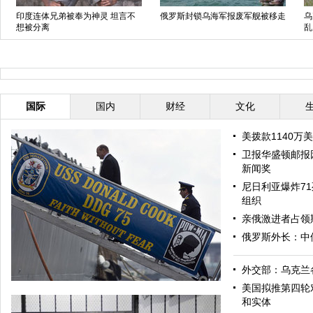
印度连体兄弟被奉为神灵 坦言不
俄罗斯封锁乌海军报废军舰被移走
乌
想被分离
乱
国际
国内
财经
文化
美拨款1140万
卫报华盛顿邮报
新闻奖
尼日利亚爆炸71
组织
亲俄激进者占领
俄罗斯外长：中
外交部：乌克兰
美国拟推第四轮
和实体