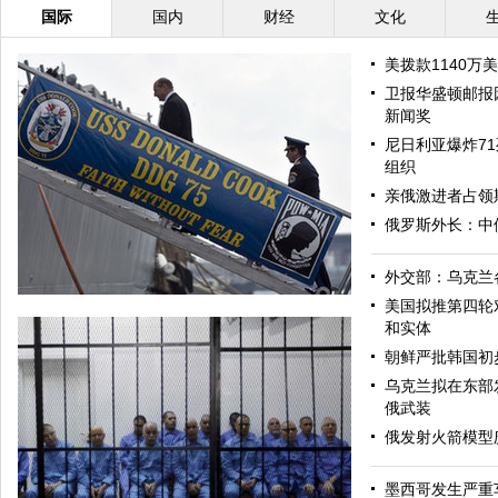
国际
国内
财经
文化
美拨款1140万
卫报华盛顿邮报
新闻奖
尼日利亚爆炸71
组织
亲俄激进者占领
俄罗斯外长：中
外交部：乌克兰
美国拟推第四轮
和实体
朝鲜严批韩国初
乌克兰拟在东部
俄武装
俄发射火箭模型
墨西哥发生严重