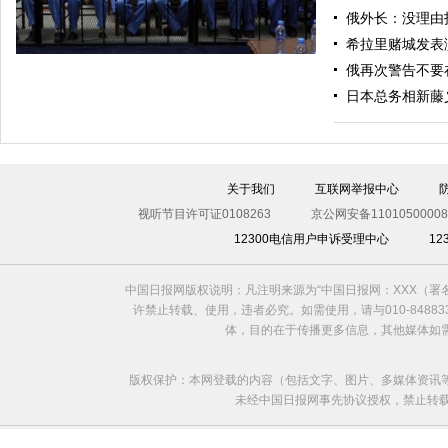
美军导弹驱逐舰抵达黑海旨在威慑俄罗斯
俄外长：没理由
希拉里赌城发表
俄再次警告不要
日本总务相新藤
关于我们
互联网举报中心
视听节目许可证0108263
京公网安备11010500008
12300电信用户申诉受理中心
1
利比亚法庭开审卡扎菲政权高官
中国日报网版权说明：凡注明来源为“中国日报网：XXX（
许禁止转载、使用，违者必究。如需使用，请与010-8488
体，目的在于传播更多信息，其他媒体如
版权保护：本网登载的内容（包括文字、图片、多媒体资讯
未经中国日报网事先协议授权，禁止转载使用。给