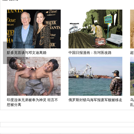
默多克首谈与邓文迪离婚
中国日报漫画：坎坷医改路
超
印度连体兄弟被奉为神灵 坦言不
俄罗斯封锁乌海军报废军舰被移走
乌
想被分离
乱