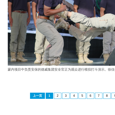
蒙内项目中负责安保的德威集团安全官正为观众进行模拟打斗演示。徐佳
上一页
1
2
3
4
5
6
7
8