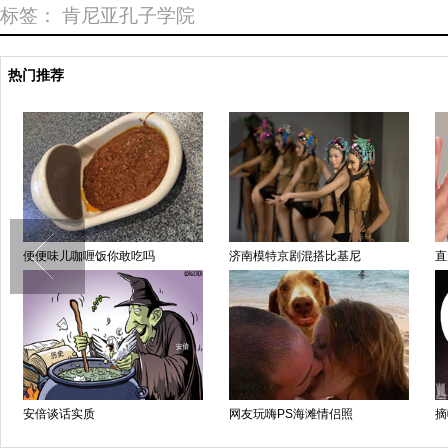
标签：
肯尼亚孔子学院
热门推荐
日冠军校花长相遭吐槽
为虎作伥
纽
闹剧
祸不单行
比