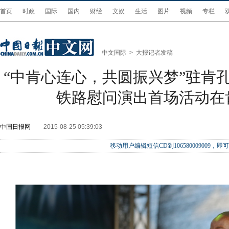
首页
时政
国际
国内
财经
文娱
生活
图片
视频
专栏
中文国际
>
大报记者发稿
“中肯心连心，共圆振兴梦”驻肯
铁路慰问演出首场活动在
中国日报网
2015-08-25 05:39:03
移动用户编辑短信CD到106580009009