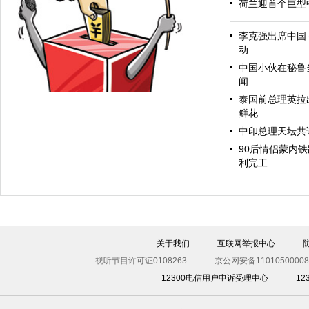
荷兰迎首个巨型
李克强出席中国
动
苦难的地中海
中国小伙在秘鲁当
闻
泰国前总理英拉
鲜花
中印总理天坛共
90后情侣蒙内
利完工
“快捐”
关于我们
互联网举报中心
视听节目许可证0108263
京公网安备11010500008
12300电信用户申诉受理中心
1