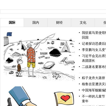
国际
国内
财经
文化
我驻索马里使馆
回国
记者探访恐袭后
李亚鹏与女儿变“
习近平会见出席
表团团长
二战著名要塞布列
粽子龙舟大蒸饼
格鲁吉亚遭洪灾
中国海军舰艇编
不一样的儿童节
童年