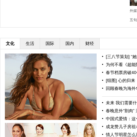
外媒
五旬
文化
生活
国际
国内
财经
[三八节策划] “她
为何不看《超能陆
春节档票房破40亿
[组图] 心的归
回顾春晚为海外华
未来 我们需要
春晚意外“割肉”
中国式爱情：这
成龙赞儿子房祖名
情人节明星怎么