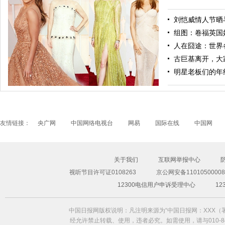
刘恺威情人节晒与
组图：卷福英国
人在囧途：世界
古巨基离开，大
大片半裸遮胸热辣！C罗前女友伊莲娜登体育画报
明星老板们的年
友情链接：
央广网
中国网络电视台
网易
国际在线
中国网
关于我们
互联网举报中心
视听节目许可证0108263
京公网安备11010500008
奥斯卡红毯：“石头姐”优雅复古 洛佩兹深V惊艳
12300电信用户申诉受理中心
1
中国日报网版权说明：凡注明来源为“中国日报网：XXX
经允许禁止转载、使用，违者必究。如需使用，请与010-84