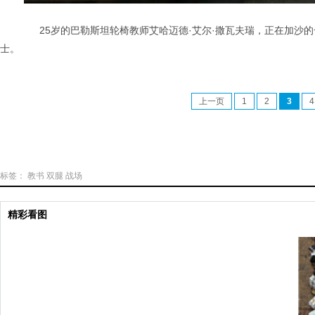
25岁的巴勒斯坦轮椅教师艾哈迈德·艾尔·撒瓦夫瑞，正在加沙的
士。
上一页
1
2
3
4
标签：
教书
双腿
战场
精彩看图