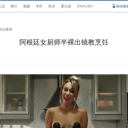
生活
图片
视频
专栏
双语
爱出国
移动新
热点推荐
阿根廷女厨师半裸出镜教烹饪