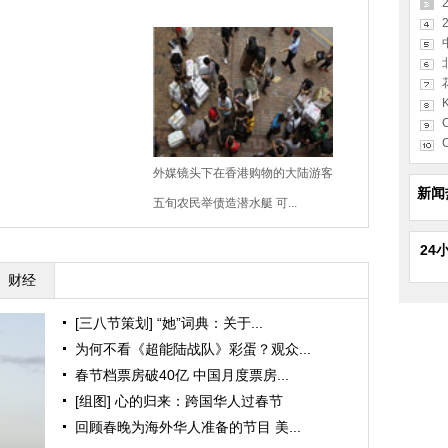
2
K
C
C
外媒镜头下在香港购物的大陆游客
新闻
五旬农民举债造潜水艇 可...
24
财经
[三八节策划] “她”词典：关于...
为何不看《超能陆战队》彩蛋？观众...
春节档票房破40亿 中国月度票房...
[组图] 心的归来：跨国华人过春节
回顾春晚为海外华人准备的节目 美...