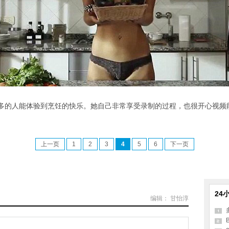
人能体验到烹饪的快乐。她自己非常享受录制的过程，也很开心视频能在Y
上一页
1
2
3
4
5
6
下一页
24
编辑： 甘怡淳
B