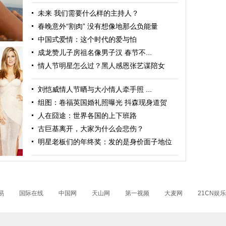
未来 我们需要什么样的主持人？
春晚意外“割肉” 没有想像地那么负能量
中国式爱情：这个时代的爱与怕
成龙赞儿子房祖名像男子汉 春节不...
情人节明星怎么过？黑人感恩张艺谋陪女
刘恺威情人节晒与大小情人牵手照 ...
组图：卷福英国婚礼照曝光 抖森现身道贺
人在囧途：世界各国的上下班路
古巨基离开，大家为什么会悲伤？
育画报
明星老板们的年终奖：发的是身价面子地位
易
国际在线
中国网
天山网
第一视频
大麦网
21CN娱乐