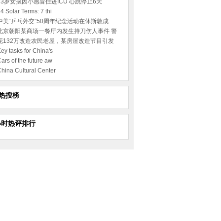
23岁女孩因小感冒住进ICU 心跳停止6天
4 Solar Terms: 7 thi
中美“乒乓外交”50周年纪念活动在休斯敦成
北京朝阳某商场一餐厅内发生持刀伤人事件 警
花132万改造农民老屋，某房屋改造节目引发
ey tasks for China's
ars of the future aw
hina Cultural Center
热搜榜
小时热评排行