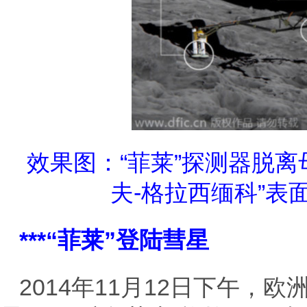
效果图：“菲莱”探测器脱离母
夫-格拉西缅科”表
***“菲莱”登陆彗星
2014年11月12日下午，