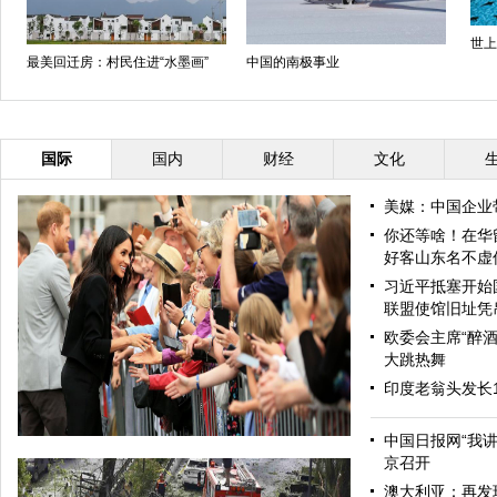
世上
最美回迁房：村民住进“水墨画”
中国的南极事业
国际
国内
财经
文化
美媒：中国企业
你还等啥！在华
好客山东名不虚
习近平抵塞开始
联盟使馆旧址凭
欧委会主席“醉酒
大跳热舞
印度老翁头发长
中国日报网“我
京召开
澳大利亚：再发