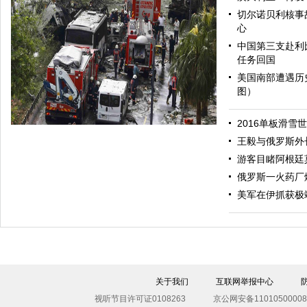
切尔诺贝利核事
心
中国第三支赴利
任务回国
美国南部遭遇历
图）
哈里与梅根亮相都柏林街头接受民众欢迎
2016单板滑雪
王毅与俄罗斯外
游客目睹阿根廷
俄罗斯一火药厂
美军在伊抓获极
伊斯坦布尔遭炸弹袭击 至少11死36伤（图）
关于我们
互联网举报中心
视听节目许可证0108263
京公网安备11010500008