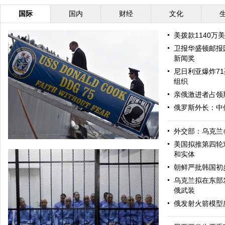
国际
国内
财经
文化
美拨款1140万
卫报华盛顿邮报
新闻奖
尼日利亚爆炸71
组织
亲俄激进者占领
俄罗斯外长：中
外交部：乌克兰
美国拟推第四轮
和实体
朝鲜严批韩国初
乌克兰拟在东部
俄武装
俄发射火箭模型