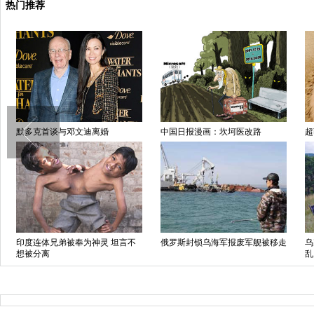
热门推荐
默多克首谈与邓文迪离婚
中国日报漫画：坎坷医改路
超
印度连体兄弟被奉为神灵 坦言不
俄罗斯封锁乌海军报废军舰被移走
乌
想被分离
乱