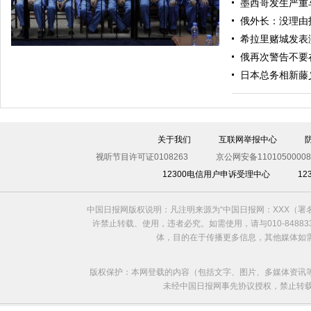
墨西哥发生严重
美军导弹驱逐舰抵达黑海旨在威慑俄罗斯
俄外长：没理由
希拉里赌城发表
俄再次警告不要
日本总务相新藤
关于我们
互联网举报中心
视听节目许可证0108263
京公网安备11010500008
12300电信用户申诉受理中心
1
利比亚法庭开审卡扎菲政权高官
中国日报网版权说明：凡注明来源为“中国日报网：XXX（
许禁止转载、使用，违者必究。如需使用，请与010-8488
体，目的在于传播更多信息，其他媒体如
版权保护：本网登载的内容（包括文字、图片、多媒体资讯
未经中国日报网事先协议授权，禁止转载使用。给