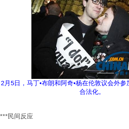
2月5日，马丁•布朗和阿奇•杨在伦敦议会外
合法化。
***民间反应