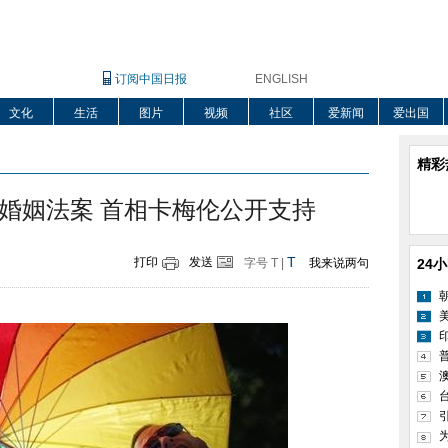
订阅中国日报
ENGLISH
文化
生活
图片
视频
社区
爱新闻
爱出国
精彩
婚姻法案 首相卡梅伦公开支持
T
打印
发送
字号
T
|
我来说两句
24