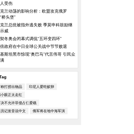
人受伤
克兰动荡的影响分析：欧盟攻克俄罗
“桥头堡”
克兰总统被指外逃失败 季莫申科鼓励继
示威
契冬奥会闭幕式调侃“五环变四环”
师与鲨鱼同游不忘自
大熊猫“星宝”亮相马德里动物园
中国日报漫画：Windo
式“退休”
倍政府在中日全球公关战中节节败退
基斯坦黑市惊现“奥巴马”代言伟哥 引民众
满
Tag
方称打捞出物品
印尼人爱吃蚁卵
周美女模特肩搭巨蟒
大马士革南部难民营孩子们盼发救
乔治王子“吓哭”小朋
国小眼正太走红
济食品
安慰
方决不允许菲侵占仁爱礁
演员记发音说中文
俄军将在地中海军演