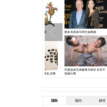
中国日报漫画：巴以和谈
默多克首谈与邓文迪离婚
中国日
印度连体兄弟被奉为神灵 坦言不
俄罗斯
奥地利举办乌克兰主题展览 诠释
想被分离
亲俄抗议精神
国际
国内
财经