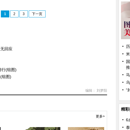
1
2
3
下一页
历
尚无回应
米
国
推
行(组图)
马
组图)
乌
“
编辑： 刘梦阳
精彩
更多>
6
泰