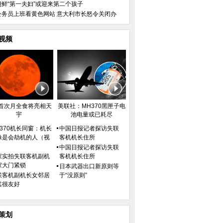
朝鲜“第一夫妇”或迎来第二个孩子
公务员上班看黄色网站 意大利市长怒令关闭办
视频
首次月全食将亮相天
美联社：MH370黑匣子电
宇
池电量或已耗尽
H370机长同窗：机长
中国日报记者探访失联
像是会劫机的人（视
客机机长住所
）
中国日报记者探访失联
家实拍失联客机副机
客机机长住所
家大门紧锁
日本武器出口新原则等
联客机副机长女邻居
于“没原则”
其很友好
策划