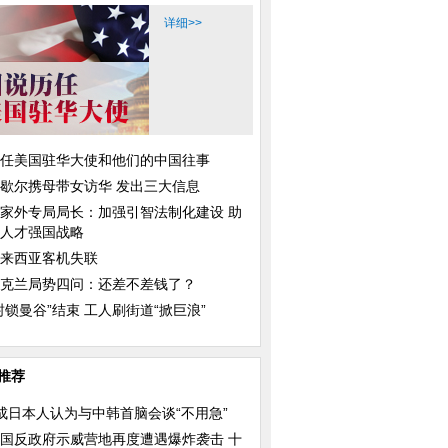
详细>>
任美国驻华大使和他们的中国往事
歇尔携母带女访华 发出三大信息
家外专局局长：加强引智法制化建设 助
人才强国战略
来西亚客机失联
克兰局势四问：还差不差钱了？
封锁曼谷”结束 工人刷街道“掀巨浪”
推荐
成日本人认为与中韩首脑会谈“不用急”
国反政府示威营地再度遭遇爆炸袭击 十