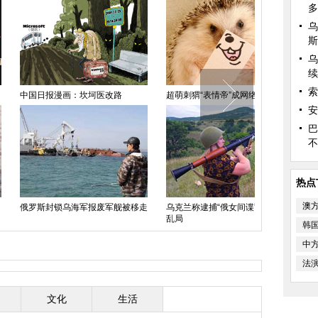
多
乌
斯
乌
续
索
报漫画：坎坷医改路
超萌刺猬“表情帝”成网络红人
荷兰大胆摄影
拍
安
巴
不
热点
澳
封锁乌海军报废军舰被移走
乌克兰称逮捕“俄女间谍” 指其煽动
乱局
澳大利亚时装
韩
上秀台
中
法
文化
生活