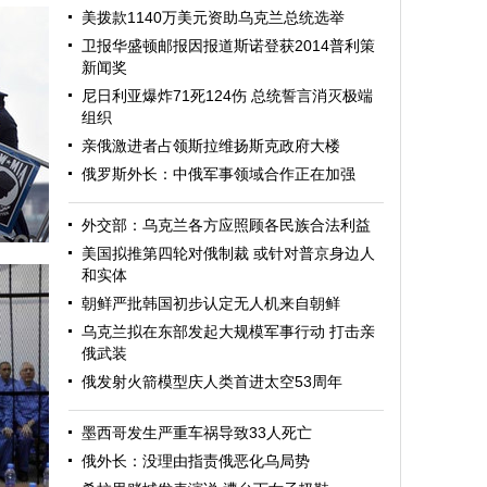
美拨款1140万美元资助乌克兰总统选举
卫报华盛顿邮报因报道斯诺登获2014普利策
新闻奖
尼日利亚爆炸71死124伤 总统誓言消灭极端
组织
亲俄激进者占领斯拉维扬斯克政府大楼
俄罗斯外长：中俄军事领域合作正在加强
外交部：乌克兰各方应照顾各民族合法利益
美国拟推第四轮对俄制裁 或针对普京身边人
和实体
朝鲜严批韩国初步认定无人机来自朝鲜
乌克兰拟在东部发起大规模军事行动 打击亲
俄武装
俄发射火箭模型庆人类首进太空53周年
墨西哥发生严重车祸导致33人死亡
斯
俄外长：没理由指责俄恶化乌局势