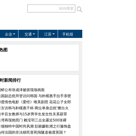
企业
交通
江苏
手机报
热图
小时新闻排行
朝鲜公布张成泽被抓现场画面
美国副总统拜登访问韩国 与朴槿惠手拉手亲密
印度情色电影《爱经》唯美剧照 花花公子女郎
普京访韩与朴槿惠干杯 两位单身总统“擦出火
澳半百女教师与15岁男学生发生性关系获罪
台湾再现艳照门 赖滢羽三点全露近500张裸
引领独特中国时尚风潮 彭丽媛欧洲之行服饰盘
为何法国的非法移民冒死闯隧道偷渡英国？