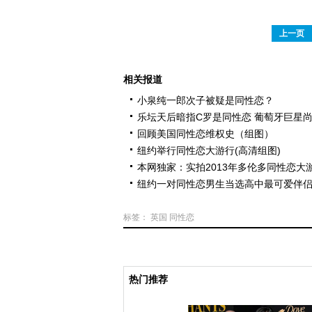
上一页
相关报道
小泉纯一郎次子被疑是同性恋？
乐坛天后暗指C罗是同性恋 葡萄牙巨星
回顾美国同性恋维权史（组图）
纽约举行同性恋大游行(高清组图)
本网独家：实拍2013年多伦多同性恋大游
纽约一对同性恋男生当选高中最可爱伴侣(
标签：
英国
同性恋
热门推荐