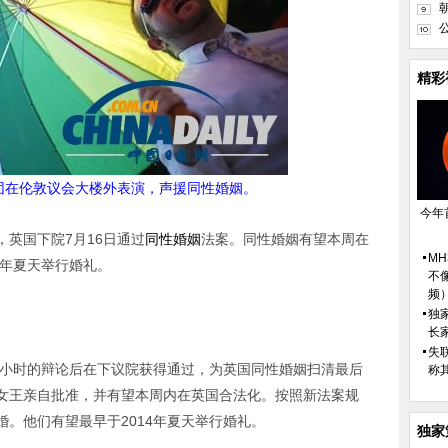
精彩
唱团在伦敦议会大楼外表演，声援同性婚姻。
今年
英国下院7月16日通过
同性婚姻
法案。同性婚姻有望本周在
M
4年夏天举行婚礼。
不
频
独
长
失
个小时的辩论后在下议院获得通过，为英国同性婚姻扫清最后
称
女王亲自批准，并有望本周内在英国合法化。按照新法案规
。他们有望最早于2014年夏天举行婚礼。
独家