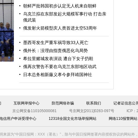
朝鲜严批韩国初步认定无人机来自朝鲜
乌克兰拟在东部发起大规模军事行动 打击亲
俄武装
俄发射火箭模型庆人类首进太空53周年
墨西哥发生严重车祸导致33人死亡
斯
俄外长：没理由指责俄恶化乌局势
希拉里赌城发表演说 遭台下女子扔鞋
俄再次警告不要在乌克兰东部地区动武
日本总务相新藤义孝今参拜靖国神社
们
互联网举报中心
防范网络诈骗
联系我们
记者证信息公
京公网安备110105000081
号京网文[2011]0283-097号
ICP：2
00电信用户申诉受理中心
12318全国文化市场举报网站
网络110报警网站
明来源为“中国日报网：XXX（署名）”，除与中国日报网签署内容授权协议的网站外