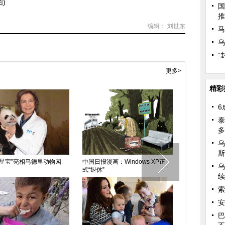
)
国
推
编辑： 刘世东
马
乌
“
更多>
精彩
6
泰
多
乌
斯
发射火箭模型庆祝人类首次进入
中国日报漫画：巴以和谈
默多克首
乌
53周年
续
索
安
巴