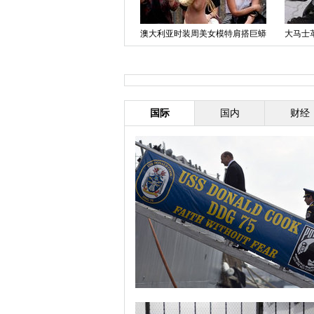
乔治王子“吓哭”小朋友 凯特王妃忙
斯拉夫扬斯克市民集结路障旁游行
阿根
安慰
抗议
国际
国内
财经