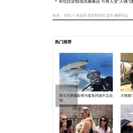
哥伦比亚惊现洗脑毒品 可将人变“人偶”(图
标签：
阿富汗
海洛因
俄罗斯联邦
监管
麻醉药品
热门推荐
中国日报漫画：Windows XP正
阿富汗大选投票女性人数超过250
俄
式“退休”
万
太空