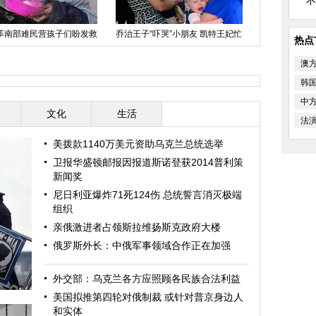
不
印度连体
廷首都上演“闪聚探戈秀”
奥地利举办乌克兰主题展览 诠释
想被分离
热点
亲俄抗议精神
澳
韩
中
文化
生活
法
美拨款1140万美元资助乌克兰总统选举
卫报华盛顿邮报因报道斯诺登获2014普利策
新闻奖
尼日利亚爆炸71死124伤 总统誓言消灭极端
组织
亲俄激进者占领斯拉维扬斯克政府大楼
俄罗斯外长：中俄军事领域合作正在加强
外交部：乌克兰各方应照顾各民族合法利益
美国拟推第四轮对俄制裁 或针对普京身边人
和实体