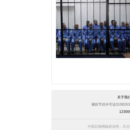
美军导弹驱逐舰抵达黑海旨在威慑俄罗
关于我
视听节目许可证0108263
123
利比亚法庭开审卡扎菲政权高官
中国日报网版权说明：凡注