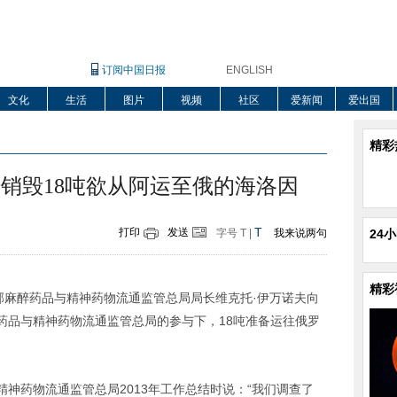
订阅中国日报
ENGLISH
文化
生活
图片
视频
社区
爱新闻
爱出国
精彩
销毁18吨欲从阿运至俄的海洛因
T
打印
发送
字号
T
|
我来说两句
24
精彩
邦麻醉药品与精神药物流通监管总局局长维克托·伊万诺夫向
药品与精神药物流通监管总局的参与下，18吨准备运往俄罗
神药物流通监管总局2013年工作总结时说：“我们调查了