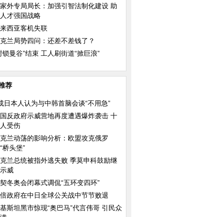
家外专局局长：加强引智法制化建设 助
人才强国战略
来西亚客机失联
克兰局势四问：还差不差钱了？
封锁曼谷”结束 工人刷街道“掀巨浪”
推荐
成日本人认为与中韩首脑会谈“不用急”
国反政府示威营地再度遭遇爆炸袭击 十
人受伤
克兰动荡的影响分析：欧盟攻克俄罗
“桥头堡”
谈与邓文迪离婚
中国日报漫画：坎坷医改路
超萌刺猬“表情帝
克兰总统被指外逃失败 季莫申科鼓励继
示威
契冬奥会闭幕式调侃“五环变四环”
倍政府在中日全球公关战中节节败退
基斯坦黑市惊现“奥巴马”代言伟哥 引民众