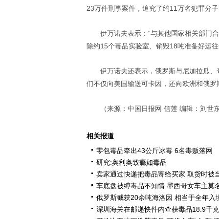
23万件刑事案件，追究了约11万名犯罪分
伊万诺夫表示：“与其他国家相关部门合
除约15个毒品实验室、销毁18吨准备好运往
伊万诺夫还表示，俄罗斯与尼加拉瓜、
们不仅向美国输送可卡因，还向欧洲和俄罗
（来源：中国日报网 信莲 编辑：刘世
相关报道
零包毒品牵出43公斤冰毒 6名毒贩落网
研究:奥利奥致瘾如毒品
卖家通过快递把毒品寄给买家 取货时被
车底盘被缚毒品不知情 墨西哥女车主莫
俄罗斯截获20余吨海洛因 相当于全年入
深圳海关在邮递快件内查获毒品18.9千