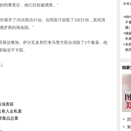
今年
子的刑事责任，他们目前被调查。”
M
作展开了35次联合行动。在阿富汗采取了3次行动，其间清
不
俄罗斯的海洛因。”
频
独
长
哥斯达黎加、萨尔瓦多和巴拿马警方联合清除了2个毒枭，他
失
斯输送可卡因。
称
东）
独家
当场查获
名卷入走私案
境毒品总量
历
克
米