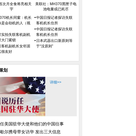
首次月全食将亮相天
美联社：MH370黑匣子电
宇
池电量或已耗尽
H370机长同窗：机长
中国日报记者探访失联
像是会劫机的人（视
客机机长住所
）
中国日报记者探访失联
家实拍失联客机副机
客机机长住所
家大门紧锁
日本武器出口新原则等
联客机副机长女邻居
于“没原则”
其很友好
策划
详细>>
任美国驻华大使和他们的中国往事
歇尔携母带女访华 发出三大信息