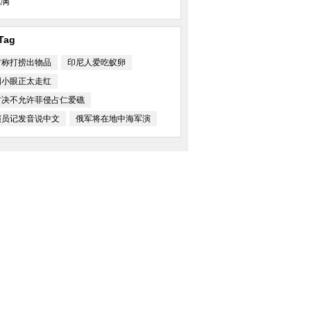
满
兄弟被奉为神灵 坦言不
俄罗斯封锁乌海军报废军舰被移走
乌克兰称逮捕“俄
乱局
Tag
方称打捞出物品
印尼人爱吃蚁卵
国小眼正太走红
方决不允许菲侵占仁爱礁
演员记发音说中文
俄军将在地中海军演