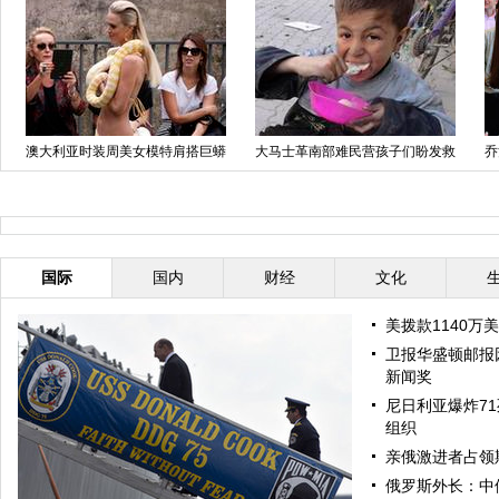
澳大利亚时装周美女模特肩搭巨蟒
大马士革南部难民营孩子们盼发救
乔
上秀台
济食品
安
国际
国内
财经
文化
美拨款1140万
卫报华盛顿邮报
新闻奖
尼日利亚爆炸71
组织
亲俄激进者占领
俄罗斯外长：中