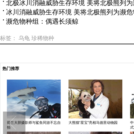
北极冰川消融威胁生存环境 美将北极熊列为
冰川消融威胁生存环境 美将北极熊列为濒危
濒危物种组：偶遇长须鲸
标签：
乌龟
珍稀物种
热门推荐
荷兰大胆摄影师与鲨鱼同游不忘自
大熊猫“星宝”亮相马德里动物园
中
拍
式