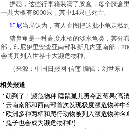
据悉，这些行李箱装满了胶盒，每个胶盒里放
一共大概有8000只，其中14只已死亡。
印尼
当局认为，有人企图把这批小龟走私
猪鼻龟是一种高度水栖的淡水龟类，其分
部，印尼伊里安查亚南部和新几内亚南部，20
会将其列入世界十大濒危物种。
（来源：中国日报网 信莲 编辑：刘世东）
相关报道
萌到了！濒危物种 睡鼠孤儿勇夺蓝莓果(高清
云南南部和西南部首次发现极度濒危物种中
欧洲多种两栖和爬行动物被列入濒危物种名
兔子也会成为濒危物种吗