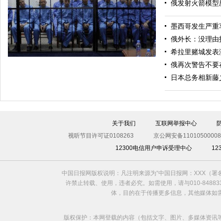
俄发射火箭模型
墨西哥发生严重
美军导弹驱逐舰抵达黑海旨在威慑俄罗斯
俄外长：没理由
希拉里赌城发表
俄再次警告不要
日本总务相新藤
关于我们
互联网举报中心
视听节目许可证0108263
京公网安备11010500008
12300电信用户申诉受理中心
1
利比亚法庭开审卡扎菲政权高官
中国日报网版权说明：凡注明来源为“中国日报网：XXX（
许禁止转载、使用，违者必究。如需使用，请与010-8488
体，目的在于传播更多信息，其他媒体如
版权保护：本网登载的内容（包括文字、图片、多媒体资讯