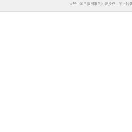
未经中国日报网事先协议授权，禁止转载使用。给