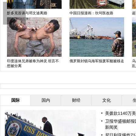
默多克首谈与邓文迪离婚
中国日报漫画：坎坷医改路
超
印度连体兄弟被奉为神灵 坦言不
俄罗斯封锁乌海军报废军舰被移走
乌
想被分离
乱
国际
国内
财经
文化
美拨款1140万
卫报华盛顿邮报
新闻奖
尼日利亚爆炸71