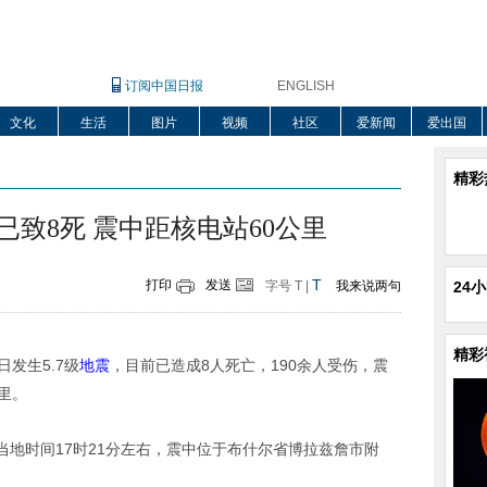
订阅中国日报
ENGLISH
文化
生活
图片
视频
社区
爱新闻
爱出国
精彩
已致8死 震中距核电站60公里
T
打印
发送
字号
T
|
我来说两句
24
精彩
发生5.7级
地震
，目前已造成8人死亡，190余人受伤，震
里。
地时间17时21分左右，震中位于布什尔省博拉兹詹市附