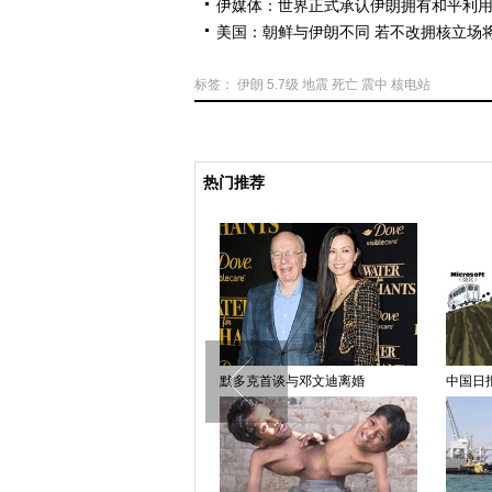
伊媒体：世界正式承认伊朗拥有和平利
美国：朝鲜与伊朗不同 若不改拥核立场
标签：
伊朗
5.7级
地震
死亡
震中
核电站
热门推荐
中国日报漫画：巴以和谈
默多克首谈与邓文迪离婚
中国日