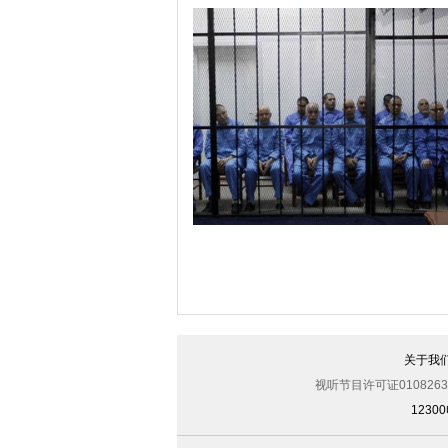
美军导弹驱逐舰抵达黑海旨在威慑俄罗
关于我
视听节目许可证0108263
123
利比亚法庭开审卡扎菲政权高官