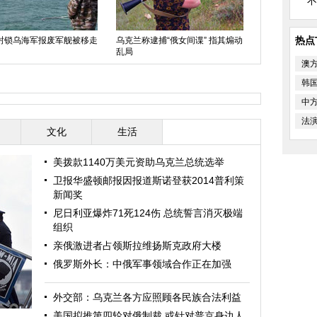
不
热点
封锁乌海军报废军舰被移走
乌克兰称逮捕“俄女间谍” 指其煽动
乱局
澳大利亚时装
上秀台
澳
韩
中
法
文化
生活
美拨款1140万美元资助乌克兰总统选举
卫报华盛顿邮报因报道斯诺登获2014普利策
新闻奖
尼日利亚爆炸71死124伤 总统誓言消灭极端
组织
亲俄激进者占领斯拉维扬斯克政府大楼
俄罗斯外长：中俄军事领域合作正在加强
外交部：乌克兰各方应照顾各民族合法利益
美国拟推第四轮对俄制裁 或针对普京身边人