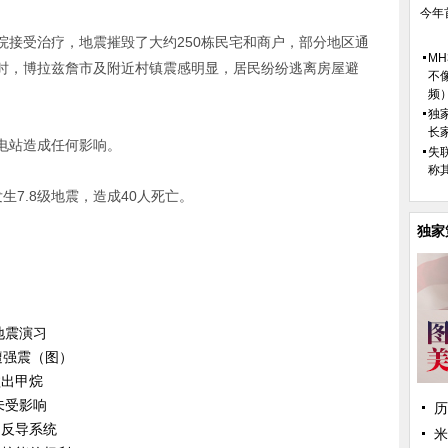
今年
院接受治疗，地震摧毁了大约250栋民宅和商户，部分地区通
M
时，博拉兹詹市及附近村镇震感明显，居民纷纷逃离房屋避
不
频
独
长
电站造成任何影响。
失
称
生7.8级地震，造成40人死亡。
独家
地震演习
遭强震（图）
溢出甲烷
未受影响
历
洲反导系统
米