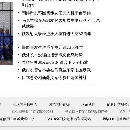
和实体
朝鲜严批韩国初步认定无人机来自朝鲜
乌克兰拟在东部发起大规模军事行动 打击亲
俄武装
俄发射火箭模型庆人类首进太空53周年
墨西哥发生严重车祸导致33人死亡
斯
俄外长：没理由指责俄恶化乌局势
希拉里赌城发表演说 遭台下女子扔鞋
俄再次警告不要在乌克兰东部地区动武
日本总务相新藤义孝今参拜靖国神社
们
互联网举报中心
防范网络诈骗
联系我们
记者证信息公
京公网安备110105000081
号京网文[2011]0283-097号
ICP：2
00电信用户申诉受理中心
12318全国文化市场举报网站
网络110报警网站