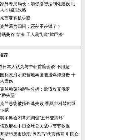
家外专局局长：加强引智法制化建设 助
人才强国战略
来西亚客机失联
克兰局势四问：还差不差钱了？
封锁曼谷”结束 工人刷街道“掀巨浪”
推荐
成日本人认为与中韩首脑会谈“不用急”
国反政府示威营地再度遭遇爆炸袭击 十
人受伤
克兰动荡的影响分析：欧盟攻克俄罗
“桥头堡”
克兰总统被指外逃失败 季莫申科鼓励继
师与鲨鱼同游不忘自
大熊猫“星宝”亮相马德里动物园
中国日报漫画：Windo
示威
式“退休”
契冬奥会闭幕式调侃“五环变四环”
倍政府在中日全球公关战中节节败退
基斯坦黑市惊现“奥巴马”代言伟哥 引民众