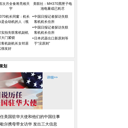
首次月全食将亮相天
美联社：MH370黑匣子电
宇
池电量或已耗尽
H370机长同窗：机长
中国日报记者探访失联
像是会劫机的人（视
客机机长住所
）
中国日报记者探访失联
家实拍失联客机副机
客机机长住所
家大门紧锁
日本武器出口新原则等
联客机副机长女邻居
于“没原则”
其很友好
策划
详细>>
任美国驻华大使和他们的中国往事
歇尔携母带女访华 发出三大信息