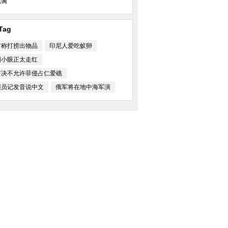
满
Tag
周美女模特肩搭巨蟒
大马士革南部难民营孩子们盼发救
乔治王子“吓哭”小朋
济食品
安慰
方称打捞出物品
印尼人爱吃蚁卵
国小眼正太走红
方决不允许菲侵占仁爱礁
演员记发音说中文
俄军将在地中海军演