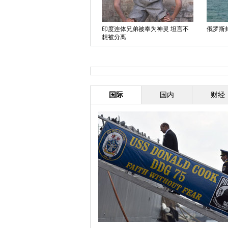
印度连体兄弟被奉为神灵 坦言不
俄罗斯
奥地利举办乌克兰主题展览 诠释
想被分离
亲俄抗议精神
国际
国内
财经