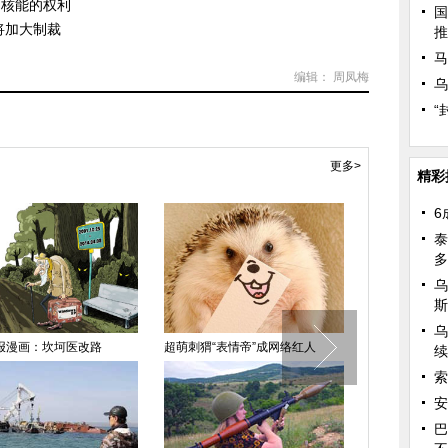
用核能的权利
国
将加大制裁
推
马
编辑： 周凤梅
乌
“
更多>
精彩
6
泰
多
乌
斯
乌
报漫画：坎坷医改路
超萌刺猬“表情帝”成网络红人
荷兰大胆摄影
续
拍
索
安
巴