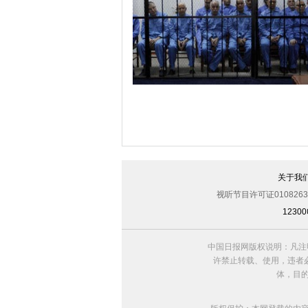
美军导弹驱逐舰抵达黑海旨在威慑俄罗
关于我
视听节目许可证0108263
123
利比亚法庭开审卡扎菲政权高官
中国日报网版权说明：凡注
许禁止转载、使用，违者必
体，目