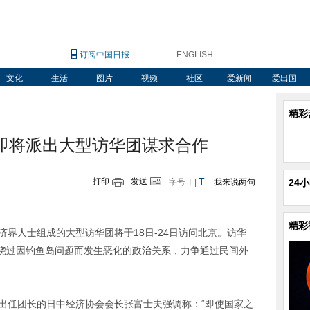
订阅中国日报
ENGLISH
文化
生活
图片
视频
社区
爱新闻
爱出国
精彩
即将派出大型访华团谋求合作
T
打印
发送
字号
T
|
我来说两句
24
精彩
界人士组成的大型访华团将于18日-24日访问北京。访华
绕过因钓鱼岛问题而发生恶化的政治关系，力争通过民间外
任团长的日中经济协会会长张富士夫强调称：“即使国家之