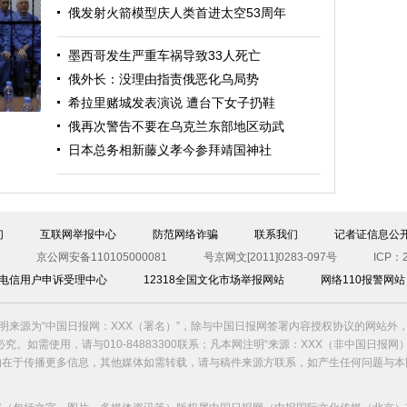
俄发射火箭模型庆人类首进太空53周年
墨西哥发生严重车祸导致33人死亡
斯
俄外长：没理由指责俄恶化乌局势
希拉里赌城发表演说 遭台下女子扔鞋
俄再次警告不要在乌克兰东部地区动武
日本总务相新藤义孝今参拜靖国神社
们
互联网举报中心
防范网络诈骗
联系我们
记者证信息公
京公网安备110105000081
号京网文[2011]0283-097号
ICP：2
00电信用户申诉受理中心
12318全国文化市场举报网站
网络110报警网站
明来源为“中国日报网：XXX（署名）”，除与中国日报网签署内容授权协议的网站外
究。如需使用，请与010-84883300联系；凡本网注明“来源：XXX（非中国日报网
的在于传播更多信息，其他媒体如需转载，请与稿件来源方联系，如产生任何问题与本