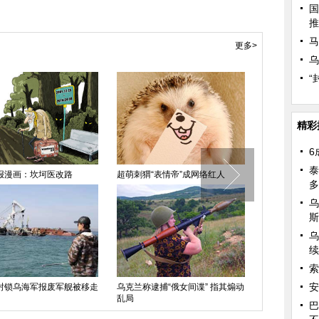
国
推
马
更多>
乌
“
精彩
6
泰
报漫画：坎坷医改路
超萌刺猬“表情帝”成网络红人
荷兰大胆摄影
多
拍
乌
斯
乌
续
索
安
封锁乌海军报废军舰被移走
乌克兰称逮捕“俄女间谍” 指其煽动
乱局
澳大利亚时装
巴
上秀台