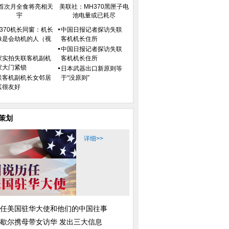
首次月全食将亮相天
美联社：MH370黑匣子电
宇
池电量或已耗尽
H370机长同窗：机长
中国日报记者探访失联
像是会劫机的人（视
客机机长住所
）
中国日报记者探访失联
家实拍失联客机副机
客机机长住所
家大门紧锁
日本武器出口新原则等
联客机副机长女邻居
于“没原则”
其很友好
策划
详细>>
任美国驻华大使和他们的中国往事
歇尔携母带女访华 发出三大信息