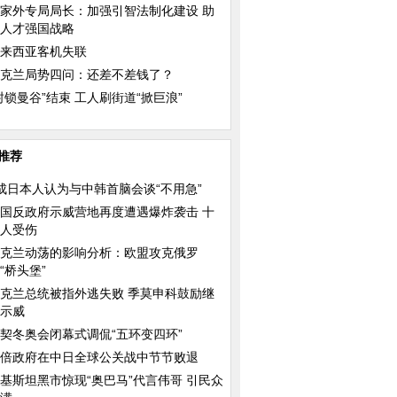
家外专局局长：加强引智法制化建设 助
人才强国战略
来西亚客机失联
克兰局势四问：还差不差钱了？
封锁曼谷”结束 工人刷街道“掀巨浪”
推荐
成日本人认为与中韩首脑会谈“不用急”
国反政府示威营地再度遭遇爆炸袭击 十
师与鲨鱼同游不忘自
大熊猫“星宝”亮相马德里动物园
中国日报漫画：Windo
人受伤
式“退休”
克兰动荡的影响分析：欧盟攻克俄罗
“桥头堡”
克兰总统被指外逃失败 季莫申科鼓励继
示威
契冬奥会闭幕式调侃“五环变四环”
倍政府在中日全球公关战中节节败退
周美女模特肩搭巨蟒
大马士革南部难民营孩子们盼发救
乔治王子“吓哭”小朋
基斯坦黑市惊现“奥巴马”代言伟哥 引民众
济食品
安慰