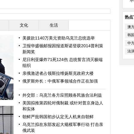
不
热点
文化
生活
澳
韩
美拨款1140万美元资助乌克兰总统选举
中
卫报华盛顿邮报因报道斯诺登获2014普利策
法
新闻奖
尼日利亚爆炸71死124伤 总统誓言消灭极端
组织
亲俄激进者占领斯拉维扬斯克政府大楼
俄罗斯外长：中俄军事领域合作正在加强
外交部：乌克兰各方应照顾各民族合法利益
美国拟推第四轮对俄制裁 或针对普京身边人
和实体
朝鲜严批韩国初步认定无人机来自朝鲜
乌克兰拟在东部发起大规模军事行动 打击亲
俄武装