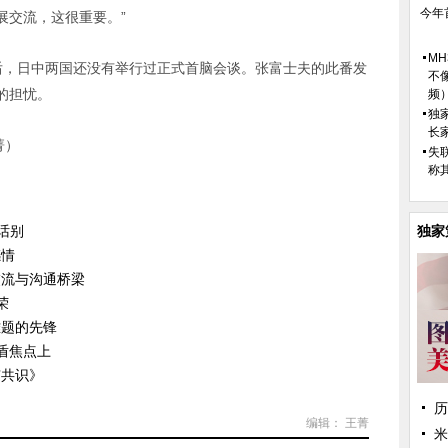
今年
展交流，这很重要。”
M
，日中两国还没有举行过正式首脑会谈。张富士夫的此番发
不
的担忧。
频
独
长
菁）
失
称
话别
独家
感情
交流与沟通桥梁
荣
难题的先锋
盾焦点上
京共识》
历
编辑： 王菁
米