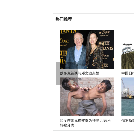
热门推荐
中国日报漫画：巴以和谈
默多克首谈与邓文迪离婚
中国日
印度连体兄弟被奉为神灵 坦言不
俄罗斯
奥地利举办乌克兰主题展览 诠释
想被分离
亲俄抗议精神