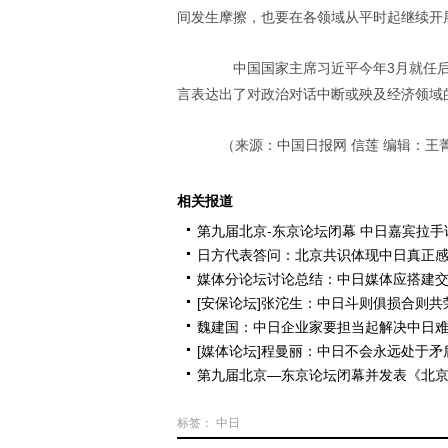
间发生摩擦，也要在各领域从平时起继续开
中国国家主席习近平今年3月就任后
言表达出了对政治对话中断或殃及经济领域
（来源：中国日报网 信莲 编辑：王
相关报道
第九届北京-东京论坛闭幕 中日嘉宾拉手
日方代表答问：北京共识体现中日真正
媒体分论坛讨论总结：中日媒体应搭建
[安保论坛]张沱生：中日斗则俱损合则共
魏建国：中日企业家要担当起解决中日
[媒体论坛]程曼丽：中日不会永远处于矛
第九届北京—东京论坛闭幕并发表《北
标签：
中日