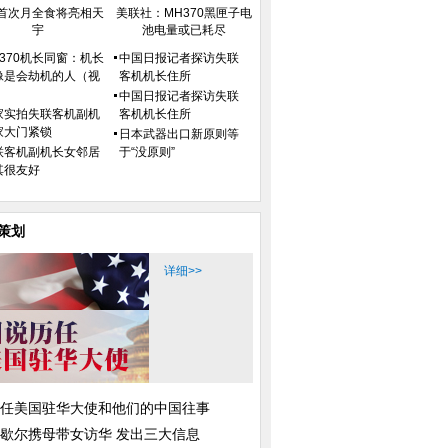
首次月全食将亮相天
美联社：MH370黑匣子电
宇
池电量或已耗尽
H370机长同窗：机长
中国日报记者探访失联
像是会劫机的人（视
客机机长住所
）
中国日报记者探访失联
家实拍失联客机副机
客机机长住所
家大门紧锁
日本武器出口新原则等
联客机副机长女邻居
于“没原则”
其很友好
策划
详细>>
任美国驻华大使和他们的中国往事
歇尔携母带女访华 发出三大信息