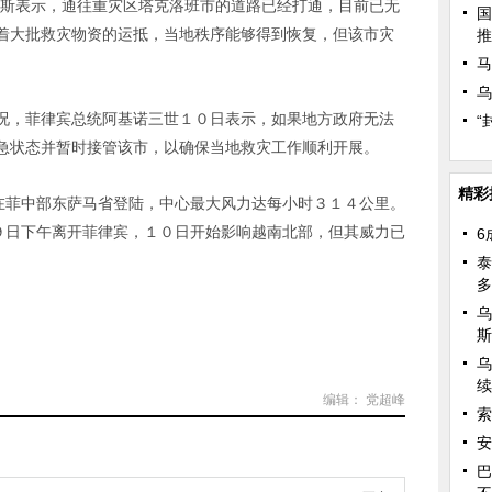
斯表示，通往重灾区塔克洛班市的道路已经打通，目前已无
国
着大批救灾物资的运抵，当地秩序能够得到恢复，但该市灾
推
马
乌
，菲律宾总统阿基诺三世１０日表示，如果地方政府无法
“
急状态并暂时接管该市，以确保当地救灾工作顺利开展。
精彩
菲中部东萨马省登陆，中心最大风力达每小时３１４公里。
于９日下午离开菲律宾，１０日开始影响越南北部，但其威力已
6
泰
多
乌
斯
乌
续
编辑： 党超峰
索
安
巴