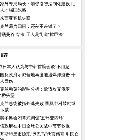
家外专局局长：加强引智法制化建设 助
人才强国战略
来西亚客机失联
克兰局势四问：还差不差钱了？
封锁曼谷”结束 工人刷街道“掀巨浪”
推荐
成日本人认为与中韩首脑会谈“不用急”
国反政府示威营地再度遭遇爆炸袭击 十
人受伤
克兰动荡的影响分析：欧盟攻克俄罗
“桥头堡”
克兰总统被指外逃失败 季莫申科鼓励继
示威
契冬奥会闭幕式调侃“五环变四环”
倍政府在中日全球公关战中节节败退
基斯坦黑市惊现“奥巴马”代言伟哥 引民众