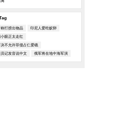
满
Tag
方称打捞出物品
印尼人爱吃蚁卵
国小眼正太走红
方决不允许菲侵占仁爱礁
演员记发音说中文
俄军将在地中海军演
师与鲨鱼同游不忘自
大熊猫“星宝”亮相马德里动物园
中国日报漫画：Windo
式“退休”
周美女模特肩搭巨蟒
大马士革南部难民营孩子们盼发救
乔治王子“吓哭”小朋
济食品
安慰