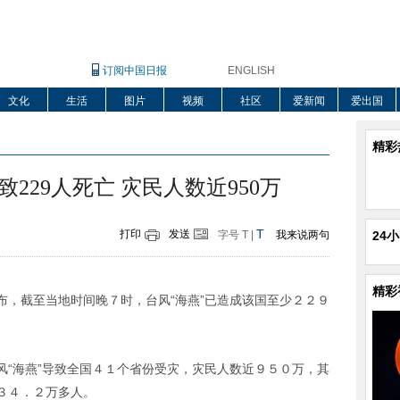
订阅中国日报
ENGLISH
文化
生活
图片
视频
社区
爱新闻
爱出国
精彩
229人死亡 灾民人数近950万
T
打印
发送
字号
T
|
我来说两句
24
精彩
截至当地时间晚７时，台风“海燕”已造成该国至少２２９
海燕”导致全国４１个省份受灾，灾民人数近９５０万，其
３４．２万多人。