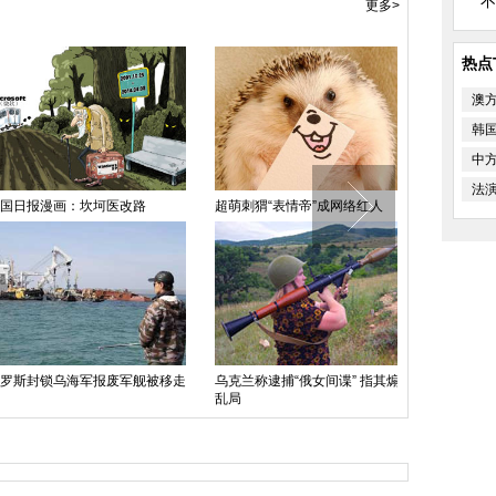
不
更多>
热点
澳
韩
中
法
报漫画：坎坷医改路
超萌刺猬“表情帝”成网络红人
荷兰大胆摄影
拍
封锁乌海军报废军舰被移走
乌克兰称逮捕“俄女间谍” 指其煽动
乱局
澳大利亚时装
上秀台