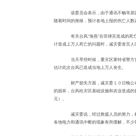
该委员会表示，由于通讯不畅等原因
随着时间的推移，预计各地上报的伤亡人数
有关台风“海燕”在菲律宾造成的死亡
计造成上万人死亡的问题时，减灾委发言人
当天早些时候，重灾区莱特省警方负
估计此次台风已造成当地上万人丧生。
财产损失方面，减灾委１０日晚公布
的损坏，台风给灾区基础设施和农业造成的
元）。
减灾委说，经过救援人员的努力，截
各地电力和通讯中断的现象有所缓解，不少