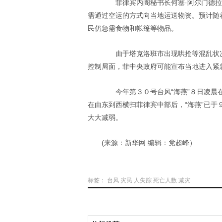
菲律宾内阁秘书长何塞·阿尔门德拉
需通过空运的方式向当地运送物资。预计随
民仍急需食物和帐篷等物品。
由于塔克洛班市出现哄抢等混乱状况
控制局面，菲中央政府可能宣布当地进入紧
今年第３０号台风“海燕”８日凌晨在
在由东到西横扫菲律宾中部后，“海燕”已
大大减弱。
(来源：新华网 编辑：党超峰）
标签：
台风
灾民
人失踪
死亡人数
减灾