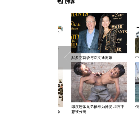
热门推荐
中国日报漫画：巴以和谈
默多克首谈与邓文迪离婚
中国日
印度连体兄弟被奉为神灵 坦言不
俄罗斯
奥地利举办乌克兰主题展览 诠释
想被分离
亲俄抗议精神