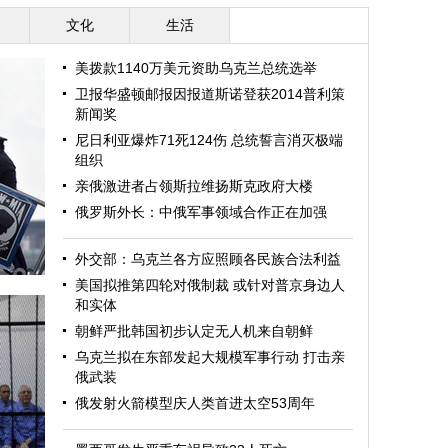
文化
生活
美拨款1140万美元资助乌克兰总统选举
卫报华盛顿邮报因报道斯诺登获2014普利策
新闻奖
尼日利亚爆炸71死124伤 总统誓言消灭极端
组织
亲俄激进者占领斯拉维扬斯克政府大楼
俄罗斯外长：中俄军事领域合作正在加强
外交部：乌克兰各方应照顾各民族合法利益
美国拟推第四轮对俄制裁 或针对普京身边人
和实体
朝鲜严批韩国初步认定无人机来自朝鲜
乌克兰拟在东部发起大规模军事行动 打击亲
俄武装
俄发射火箭模型庆人类首进太空53周年