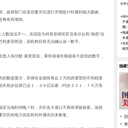
今年
，政府部门在某些重灾区进行灾情统计时遇到很大困难。
M
还将有所增加。
不
频
独
人数说法不一。在回应为何有菲律宾官员表示台风“海燕”估
长
巴利多回答说，该机构目前无法确认这一数字。
失
称
责人埃尔默·索里亚说，莱特省省长根据各方提供的数字，
独家
的数据显示，菲律宾全国有将近２万间房屋受到不同程度
损失初步估算已达１．３９亿比索（约合３２１．７６万美
至当地时间晚７时，灾区各大港口不再有滞留旅客。虽然
重灾区的电力供应和对外通讯仍未恢复。
历
米