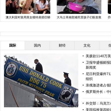
澳大利亚时装周美女模特肩搭巨蟒
大马士革南部难民营孩子们盼发救
乔
上秀台
济食品
安
国际
国内
财经
文化
美拨款1140万
卫报华盛顿邮报
新闻奖
尼日利亚爆炸71
组织
亲俄激进者占领
俄罗斯外长：中
外交部：乌克兰
美国拟推第四轮