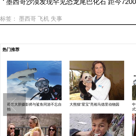
墨西哥沙漠发现罕见恐龙尾巴化石 距今720
标签：
墨西哥
飞机
失事
热门推荐
荷兰大胆摄影师与鲨鱼同游不忘自
大熊猫“星宝”亮相马德里动物园
中
拍
式