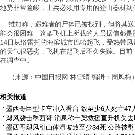
地势非常险峻，士兵必须用专用的登山器材到
维加称，遇难者的尸体已被找到，但将其送
能会很困难。这架飞机上所载的人员据信都是
14日从络雷托的海滨城市巴哈起飞，受热带风暴O
的天气很恶劣，飞机在起飞后不久失踪。目前
在调查中。
（来源：中国日报网 林雪晴 编辑：周凤梅
相关报道
墨西哥巨型卡车冲入看台 致至少6人死亡47
飓风袭击墨西哥 消息称一架救援直升机失去
墨西哥飓风引山体滑坡致至少34死 公路被劈