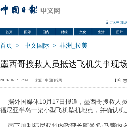
订阅中国日
首页
国际
国内
财经
文化
生活
图片
首页
>
中文国际
>
非洲_拉美
墨西哥搜救人员抵达飞机失事现场 
2013-10-17 17:09
来源：中国日报网
打印
据外国媒体10月17日报道，墨西哥搜救人员
福尼亚半岛一架小型飞机坠机地点，并确认机上
南下加利福尼亚州内政部长阿曼多·马蒂内·