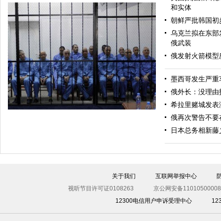
和实体
朝鲜严批韩国初
乌克兰拟在东部
俄武装
俄发射火箭模型
墨西哥发生严重
美军导弹驱逐舰抵达黑海旨在威慑俄罗斯
俄外长：没理由
希拉里赌城发表
俄再次警告不要
日本总务相新藤
关于我们
互联网举报中心
视听节目许可证0108263
京公网安备11010500008
12300电信用户申诉受理中心
1
利比亚法庭开审卡扎菲政权高官