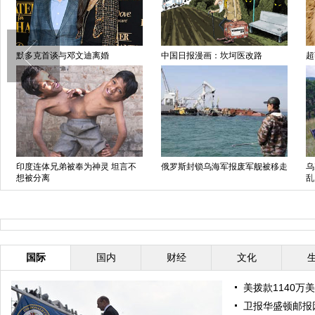
默多克首谈与邓文迪离婚
中国日报漫画：坎坷医改路
超
印度连体兄弟被奉为神灵 坦言不
俄罗斯封锁乌海军报废军舰被移走
乌
想被分离
乱
国际
国内
财经
文化
美拨款1140万
卫报华盛顿邮报