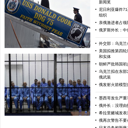
新闻奖
尼日利亚爆炸71
组织
亲俄激进者占领
俄罗斯外长：中
外交部：乌克兰
美国拟推第四轮
和实体
朝鲜严批韩国初
乌克兰拟在东部
俄武装
俄发射火箭模型
墨西哥发生严重
美军导弹驱逐舰抵达黑海旨在威慑俄罗斯
俄外长：没理由
希拉里赌城发表
俄再次警告不要
日本总务相新藤