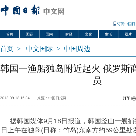
订阅中国日
首页
国际
国内
财经
文化
生活
图片
首页
>
中文国际
>
中国周边
韩国一渔船独岛附近起火 俄罗斯商
员
2013-09-18 16:34
来源：中国日报网
打印
据韩国媒体9月18日报道，韩国釜山一艘捕
日上午在独岛(日称：竹岛)东南方约59公里