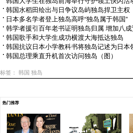
韩国大学生在独岛前海举行守护领土快闪活
韩国水稻田绘出与日争议岛屿独岛捍卫主权
日本多名学者登上独岛高呼“独岛属于韩国”
韩学者援引百年老书证明独岛归属 增加八
韩国歌手和大学生成功横渡大海抵达独岛
韩国抗议日本小学教科书将独岛记述为日本
韩国总理乘直升机首次访问独岛（图）
标签：
韩国
独岛
热门推荐