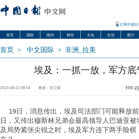
订阅中国日
首页
国际
国内
财经
文化
生活
图片
首页
>
中文国际
>
非洲_拉美
埃及：一抓一放，军方底
2013-08-21 08:54
来源：文汇报
打印
19日，消息传出，埃及司法部门可能释放前
日，又传出穆斯林兄弟会最高领导人巴迪亚被
及局势紧张尖锐之时，埃及军方连下两手险棋