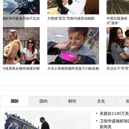
阿富汗大选投票女性人数超过250
俄发射火箭模型庆祝人类首次进入
中
万
太空53周年
斯拉夫扬斯克市民集结路障旁游行
阿根廷首都上演“闪聚探戈秀”
奥
抗议
亲
国际
国内
财经
文化
美拨款1140万
卫报华盛顿邮报
新闻奖