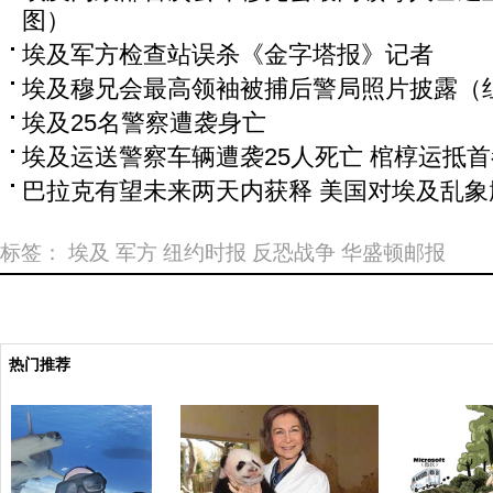
图）
埃及军方检查站误杀《金字塔报》记者
埃及穆兄会最高领袖被捕后警局照片披露（
埃及25名警察遭袭身亡
埃及运送警察车辆遭袭25人死亡 棺椁运抵
巴拉克有望未来两天内获释 美国对埃及乱象
标签：
埃及
军方
纽约时报
反恐战争
华盛顿邮报
热门推荐