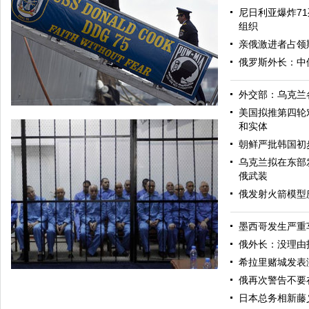
尼日利亚爆炸71
组织
亲俄激进者占领
俄罗斯外长：中
外交部：乌克兰
美国拟推第四轮
和实体
朝鲜严批韩国初
乌克兰拟在东部
俄武装
俄发射火箭模型
墨西哥发生严重
美军导弹驱逐舰抵达黑海旨在威慑俄罗斯
俄外长：没理由
希拉里赌城发表
俄再次警告不要
日本总务相新藤