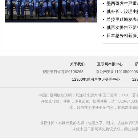
墨西哥发生严重
美军导弹驱逐舰抵达黑海旨在威慑俄罗斯
俄外长：没理由
希拉里赌城发表
俄再次警告不要
日本总务相新藤
关于我们
互联网举报中心
视听节目许可证0108263
京公网安备11010500008
12300电信用户申诉受理中心
1
利比亚法庭开审卡扎菲政权高官
中国日报网版权说明：凡注明来源为“中国日报网：XXX（
许禁止转载、使用，违者必究。如需使用，请与010-8488
体，目的在于传播更多信息，其他媒体如
版权保护：本网登载的内容（包括文字、图片、多媒体资讯
未经中国日报网事先协议授权，禁止转载使用。给