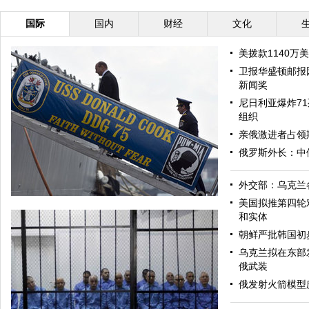
国际
国内
财经
文化
美拨款1140万
卫报华盛顿邮报
新闻奖
尼日利亚爆炸71
组织
亲俄激进者占领
俄罗斯外长：中
外交部：乌克兰
美国拟推第四轮
和实体
朝鲜严批韩国初
乌克兰拟在东部
俄武装
俄发射火箭模型