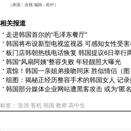
（来源：央视 编辑：欧叶）
相关报道
走进韩国首尔的“毛泽东餐厅”
韩国将布设新型电视监视器 可感知女性受害
板门店韩朝热线电话恢复 韩国提议6日举行
韩国“风扇阿姨”整容失败 年轻靓照大曝光
震惊！韩国一亲姐弟接吻同床 胜似情侣（图
组图：揭秘正经历整容手术的韩国女人 记
韩国部分媒体企业网站遭黑客攻击 或为“匿名
标签：
坠毁
客机
韩国
教师
高中生