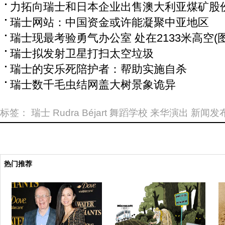
力拓向瑞士和日本企业出售澳大利亚煤矿股
瑞士网站：中国资金或许能凝聚中亚地区
瑞士现最考验勇气办公室 处在2133米高空(图
瑞士拟发射卫星打扫太空垃圾
瑞士的安乐死陪护者：帮助实施自杀
瑞士数千毛虫结网盖大树景象诡异
标签：
瑞士
Rudra
Béjart
舞蹈学校
来华演出
新闻发
热门推荐