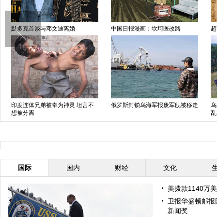
默多克首谈与邓文迪离婚
中国日报漫画：坎坷医改路
超
印度连体兄弟被奉为神灵 坦言不
俄罗斯封锁乌海军报废军舰被移走
乌
想被分离
乱
国际
国内
财经
文化
美拨款1140万
卫报华盛顿邮报
新闻奖