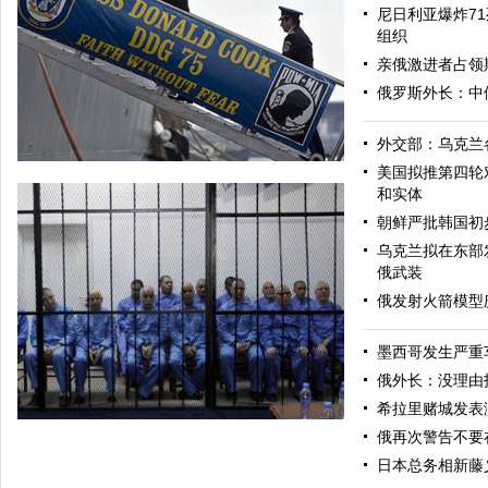
尼日利亚爆炸71
组织
亲俄激进者占领
俄罗斯外长：中
外交部：乌克兰
美国拟推第四轮
和实体
朝鲜严批韩国初
乌克兰拟在东部
俄武装
俄发射火箭模型
墨西哥发生严重
美军导弹驱逐舰抵达黑海旨在威慑俄罗斯
俄外长：没理由
希拉里赌城发表
俄再次警告不要
日本总务相新藤