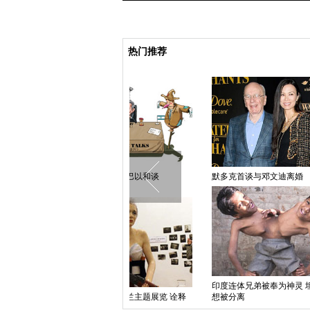
热门推荐
中国日报漫画：巴以和谈
默多克首谈与邓文迪离婚
中国日
印度连体兄弟被奉为神灵 坦言不
俄罗斯
奥地利举办乌克兰主题展览 诠释
想被分离
亲俄抗议精神