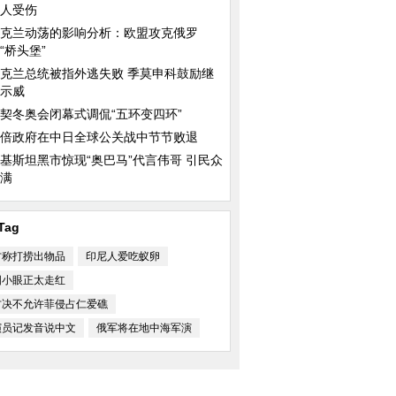
人受伤
克兰动荡的影响分析：欧盟攻克俄罗
“桥头堡”
克兰总统被指外逃失败 季莫申科鼓励继
示威
契冬奥会闭幕式调侃“五环变四环”
倍政府在中日全球公关战中节节败退
基斯坦黑市惊现“奥巴马”代言伟哥 引民众
满
师与鲨鱼同游不忘自
大熊猫“星宝”亮相马德里动物园
中国日报漫画：Windo
Tag
式“退休”
方称打捞出物品
印尼人爱吃蚁卵
国小眼正太走红
方决不允许菲侵占仁爱礁
演员记发音说中文
俄军将在地中海军演
周美女模特肩搭巨蟒
大马士革南部难民营孩子们盼发救
乔治王子“吓哭”小朋
济食品
安慰