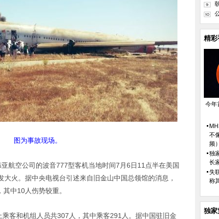
精彩
今年
M
不
图为事故现场。
频
独
长
韩亚航空公司的波音777型客机当地时间7月6日11点半在美国
失
发大火。据中央电视台引述来自旧金山中国总领馆的消息，
称
，其中10人伤势较重。
独家
上乘客和机组人员共307人，其中乘客291人。据中国驻旧金