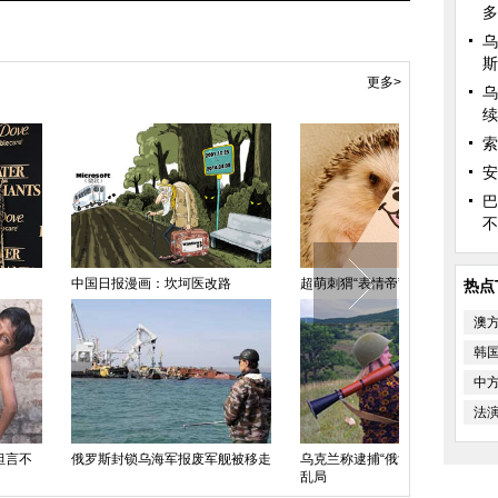
多
乌
斯
更多>
乌
续
索
安
巴
不
报漫画：坎坷医改路
超萌刺猬“表情帝”成网络红人
荷兰大胆摄影
热点
拍
澳
韩
中
法
封锁乌海军报废军舰被移走
乌克兰称逮捕“俄女间谍” 指其煽动
乱局
澳大利亚时装
上秀台