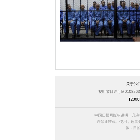
美军导弹驱逐舰抵达黑海旨在威慑俄罗
关于我
视听节目许可证0108263
123
利比亚法庭开审卡扎菲政权高官
中国日报网版权说明：凡注
许禁止转载、使用，违者必
体，目