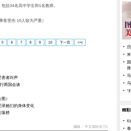
，包括34名高中学生和1名教师。
乘客受伤 10人较为严重）
5
6
7
8
9
10
下一页
>>|
历
米
国
推
马
受害者叫声
乌
举行两国会谈
“
光
（图）
记录她们的身体变化
精彩
彬落榜
6
编辑： 中文国际实习1
泰