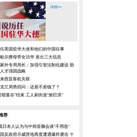
详细>>
任美国驻华大使和他们的中国往事
歇尔携母带女访华 发出三大信息
家外专局局长：加强引智法制化建设 助
人才强国战略
来西亚客机失联
克兰局势四问：还差不差钱了？
封锁曼谷”结束 工人刷街道“掀巨浪”
推荐
成日本人认为与中韩首脑会谈“不用急”
国反政府示威营地再度遭遇爆炸袭击 十