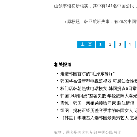
山领事馆初步核实，其中有141名中国公民
（原标题：韩亚航班失事：有28名中国
上一页
1
2
3
4
相关报道
走进韩国首尔的“毛泽东餐厅”
韩国将布设新型电视监视器 可感知女性
板门店韩朝热线电话恢复 韩国提议6日
韩国“风扇阿姨”整容失败 年轻靓照大曝
震惊！韩国一亲姐弟接吻同床 胜似情侣
组图：揭秘正经历整容手术的韩国女人 
［韩星］李准基入选韩国最美男艺人 玄
标签：
乘客受伤
客机
坠毁
中国公民
韩亚