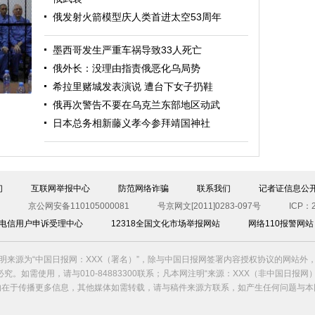
俄发射火箭模型庆人类首进太空53周年
墨西哥发生严重车祸导致33人死亡
斯
俄外长：没理由指责俄恶化乌局势
希拉里赌城发表演说 遭台下女子扔鞋
俄再次警告不要在乌克兰东部地区动武
日本总务相新藤义孝今参拜靖国神社
们
互联网举报中心
防范网络诈骗
联系我们
记者证信息公
京公网安备110105000081
号京网文[2011]0283-097号
ICP：2
00电信用户申诉受理中心
12318全国文化市场举报网站
网络110报警网站
明来源为“中国日报网：XXX（署名）”，除与中国日报网签署内容授权协议的网站外
究。如需使用，请与010-84883300联系；凡本网注明“来源：XXX（非中国日报网
的在于传播更多信息，其他媒体如需转载，请与稿件来源方联系，如产生任何问题与本