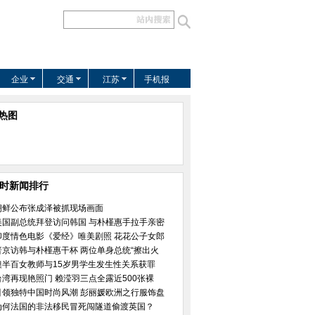
企业
交通
江苏
手机报
热图
小时新闻排行
朝鲜公布张成泽被抓现场画面
美国副总统拜登访问韩国 与朴槿惠手拉手亲密
印度情色电影《爱经》唯美剧照 花花公子女郎
普京访韩与朴槿惠干杯 两位单身总统“擦出火
澳半百女教师与15岁男学生发生性关系获罪
台湾再现艳照门 赖滢羽三点全露近500张裸
引领独特中国时尚风潮 彭丽媛欧洲之行服饰盘
为何法国的非法移民冒死闯隧道偷渡英国？