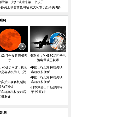
朝鲜“第一夫妇”或迎来第二个孩子
公务员上班看黄色网站 意大利市长怒令关闭办
视频
首次月全食将亮相天
美联社：MH370黑匣子电
宇
池电量或已耗尽
H370机长同窗：机长
中国日报记者探访失联
像是会劫机的人（视
客机机长住所
）
中国日报记者探访失联
家实拍失联客机副机
客机机长住所
家大门紧锁
日本武器出口新原则等
联客机副机长女邻居
于“没原则”
其很友好
策划