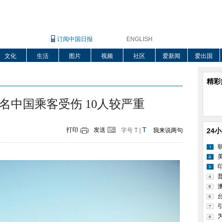
订阅中国日报
ENGLISH
文化
生活
图片
视频
社区
爱新闻
爱出国
精彩
名中国乘客受伤 10人较严重
T
打印
发送
字号
T
|
我来说两句
24