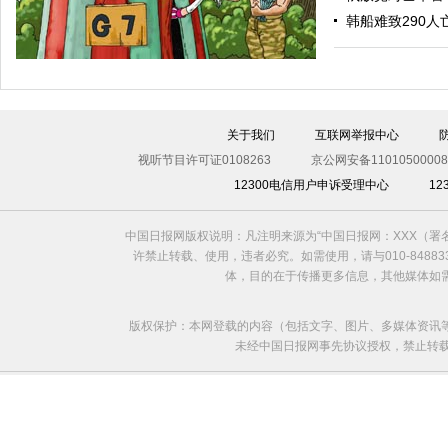
“渴望之狮”多国联合军演举行 美军秀军事力量
韩船难致290人
关于我们
互联网举报中心
视听节目许可证0108263
京公网安备11010500008
12300电信用户申诉受理中心
1
中国日报网版权说明：凡注明来源为“中国日报网：XXX（
欧洲国家不愿与俄罗斯闹僵
许禁止转载、使用，违者必究。如需使用，请与010-8488
体，目的在于传播更多信息，其他媒体如
版权保护：本网登载的内容（包括文字、图片、多媒体资讯
未经中国日报网事先协议授权，禁止转载使用。给