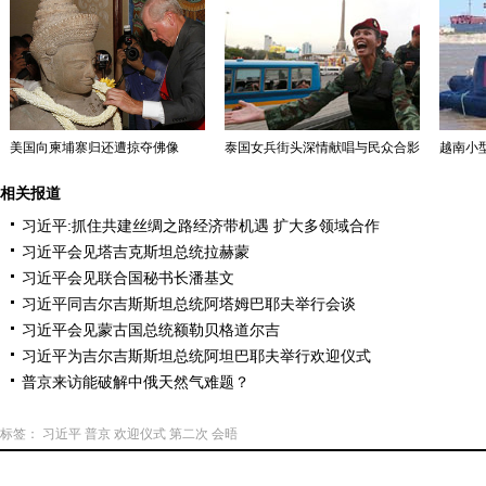
美国向柬埔寨归还遭掠夺佛像
泰国女兵街头深情献唱与民众合影
越南小型
相关报道
习近平:抓住共建丝绸之路经济带机遇 扩大多领域合作
习近平会见塔吉克斯坦总统拉赫蒙
习近平会见联合国秘书长潘基文
习近平同吉尔吉斯斯坦总统阿塔姆巴耶夫举行会谈
习近平会见蒙古国总统额勒贝格道尔吉
习近平为吉尔吉斯斯坦总统阿坦巴耶夫举行欢迎仪式
普京来访能破解中俄天然气难题？
标签：
习近平
普京
欢迎仪式
第二次
会晤