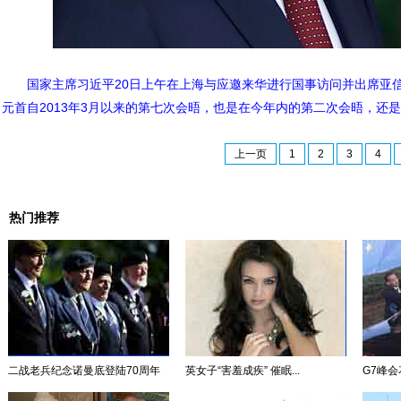
国家主席习近平20日上午在上海与应邀来华进行国事访问并出席亚
元首自2013年3月以来的第七次会晤，也是在今年内的第二次会晤，
上一页
1
2
3
4
热门推荐
二战老兵纪念诺曼底登陆70周年
英女子“害羞成疾” 催眠...
G7峰会