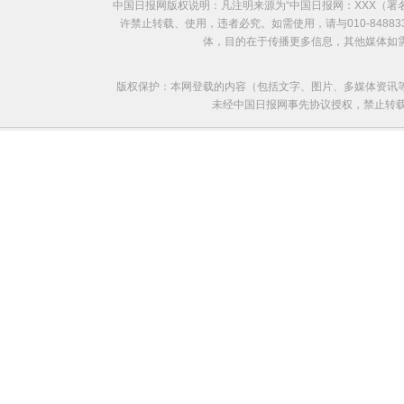
中国日报网版权说明：凡注明来源为“中国日报网：XXX（
欧洲国家不愿与俄罗斯闹僵
许禁止转载、使用，违者必究。如需使用，请与010-8488
体，目的在于传播更多信息，其他媒体如
版权保护：本网登载的内容（包括文字、图片、多媒体资讯
未经中国日报网事先协议授权，禁止转载使用。给