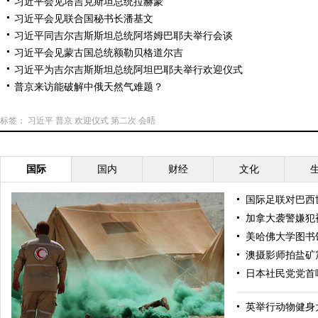
习近平会见塔吉克斯坦总统拉赫蒙
习近平会见联合国秘书长潘基文
习近平同吉尔吉斯斯坦总统阿塔姆巴耶夫举行会谈
习近平会见蒙古国总统额勒贝格道尔吉
习近平为吉尔吉斯斯坦总统阿坦巴耶夫举行欢迎仪式
普京来访能破解中俄天然气难题？
标签：
习近平
普京
欢迎仪式
第二次
会晤
国际
国内
财经
文化
国际足联对巴西
加拿大袭警嫌犯
美哈佛大学图书
澳摄影师拍盐矿
日本社民党党首
英举行动物健身