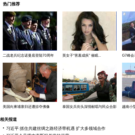
热门推荐
二战老兵纪念诺曼底登陆70周年
英女子“害羞成疾” 催眠...
G7峰会
美国向柬埔寨归还遭掠夺佛像
泰国女兵街头深情献唱与民众合影
越南小型
相关报道
习近平:抓住共建丝绸之路经济带机遇 扩大多领域合作