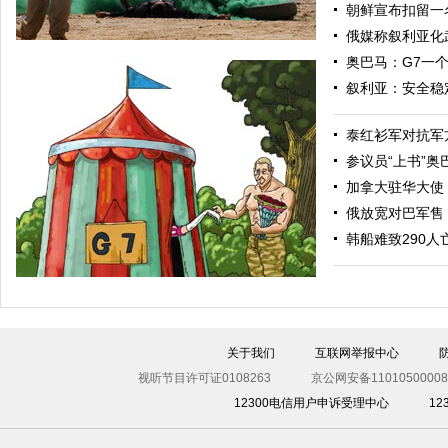
朝鲜宣布扣留一
俄媒称叙利亚化
奥巴马：G7一
叙利亚：安全稳
泰红衫军对抗军
参议员“上书”
加拿大驻华大使
俄放宽对巴军售
“渴望之狮”多国联合军演举行 美军秀军事力量
韩船难致290人
关于我们
互联网举报中心
视听节目许可证0108263
京公网安备11010500008
12300电信用户申诉受理中心
1